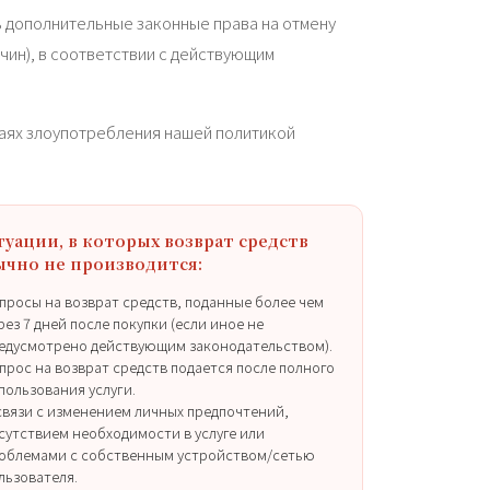
ь дополнительные законные права на отмену
чин), в соответствии с действующим
чаях злоупотребления нашей политикой
туации, в которых возврат средств
ычно не производится:
просы на возврат средств, поданные более чем
рез 7 дней после покупки (если иное не
едусмотрено действующим законодательством).
прос на возврат средств подается после полного
пользования услуги.
связи с изменением личных предпочтений,
сутствием необходимости в услуге или
облемами с собственным устройством/сетью
льзователя.