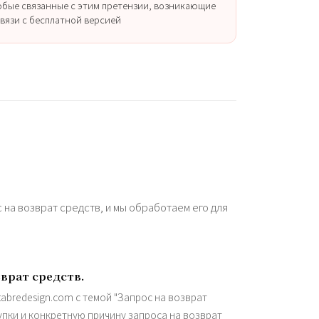
бые связанные с этим претензии, возникающие
связи с бесплатной версией
на возврат средств, и мы обработаем его для
врат средств.
tabredesign.com
с темой "Запрос на возврат
купки и конкретную причину запроса на возврат