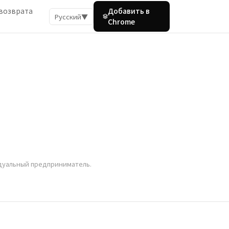
возврата
Добавить в
Русский
▼
Chrome
идуальный предприниматель.