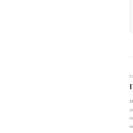
0
М
о
п
н