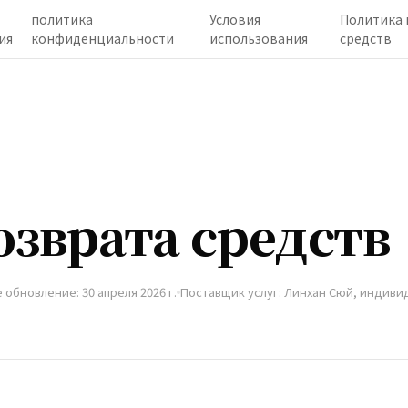
политика
Условия
Политика 
ия
конфиденциальности
использования
средств
озврата средств
обновление: 30 апреля 2026 г.
Поставщик услуг: Линхан Сюй, индив