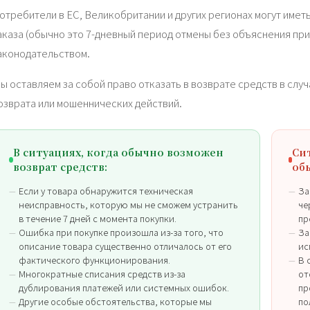
отребители в ЕС, Великобритании и других регионах могут имет
аказа (обычно это 7-дневный период отмены без объяснения при
аконодательством.
ы оставляем за собой право отказать в возврате средств в слу
озврата или мошеннических действий.
В ситуациях, когда обычно возможен
Си
возврат средств:
об
Если у товара обнаружится техническая
За
неисправность, которую мы не сможем устранить
че
в течение 7 дней с момента покупки.
пр
Ошибка при покупке произошла из-за того, что
За
описание товара существенно отличалось от его
ис
фактического функционирования.
В 
Многократные списания средств из-за
от
дублирования платежей или системных ошибок.
пр
Другие особые обстоятельства, которые мы
по