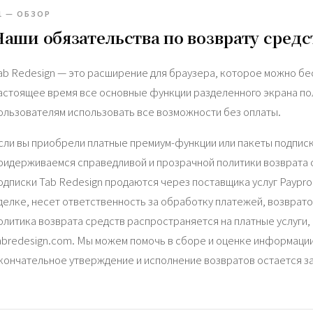
1 — ОБЗОР
Наши обязательства по возврату средс
ab Redesign — это расширение для браузера, которое можно бес
астоящее время все основные функции разделенного экрана по
ользователям использовать все возможности без оплаты.
сли вы приобрели платные премиум-функции или пакеты подписк
ридерживаемся справедливой и прозрачной политики возврата с
одписки Tab Redesign продаются через поставщика услуг Paypro
делке, несет ответственность за обработку платежей, возвратов
олитика возврата средств распространяется на платные услуги
abredesign.com. Мы можем помочь в сборе и оценке информации 
кончательное утверждение и исполнение возвратов остается за