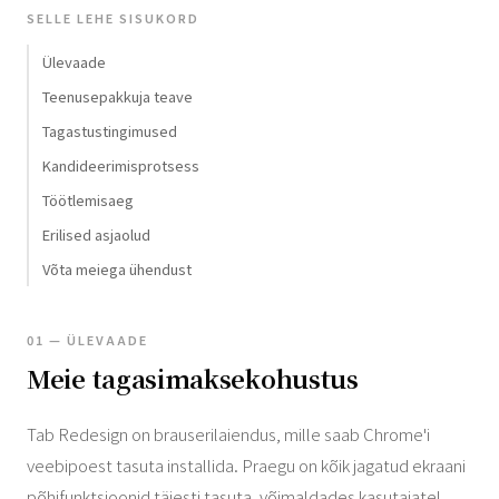
SELLE LEHE SISUKORD
Ülevaade
Teenusepakkuja teave
Tagastustingimused
Kandideerimisprotsess
Töötlemisaeg
Erilised asjaolud
Võta meiega ühendust
01 — ÜLEVAADE
Meie tagasimaksekohustus
Tab Redesign on brauserilaiendus, mille saab Chrome'i
veebipoest tasuta installida. Praegu on kõik jagatud ekraani
põhifunktsioonid täiesti tasuta, võimaldades kasutajatel