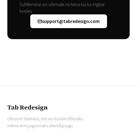
Suhtlemine on võimalik nii hiina kui ka inglise
keeles
support@tabredesign.com
Tab Redesign
Chrome'i laiendus, mis on loodud tõhusaks
mitme akna jagamiseks ühe klõpsuga.