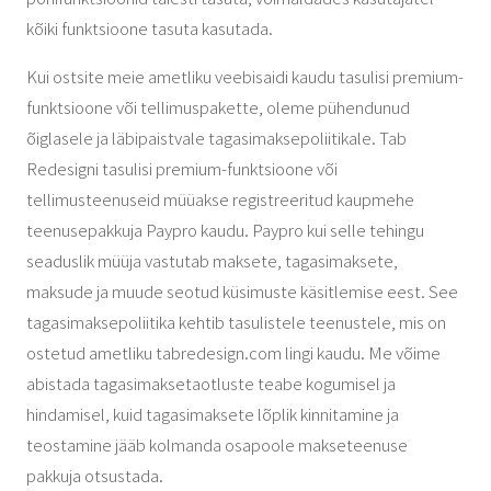
kõiki funktsioone tasuta kasutada.
Kui ostsite meie ametliku veebisaidi kaudu tasulisi premium-
funktsioone või tellimuspakette, oleme pühendunud
õiglasele ja läbipaistvale tagasimaksepoliitikale. Tab
Redesigni tasulisi premium-funktsioone või
tellimusteenuseid müüakse registreeritud kaupmehe
teenusepakkuja Paypro kaudu. Paypro kui selle tehingu
seaduslik müüja vastutab maksete, tagasimaksete,
maksude ja muude seotud küsimuste käsitlemise eest. See
tagasimaksepoliitika kehtib tasulistele teenustele, mis on
ostetud ametliku tabredesign.com lingi kaudu. Me võime
abistada tagasimaksetaotluste teabe kogumisel ja
hindamisel, kuid tagasimaksete lõplik kinnitamine ja
teostamine jääb kolmanda osapoole makseteenuse
pakkuja otsustada.