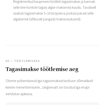
Registreeritud kaupmees töötleb tagasimakse ja kannab
selle teie kontole tagasi algse makseviisi kaudu. Tavaliselt
saabub tagasimakse 5–10 tööpäeva jooksul pärast selle
algatamist (sõltuvalt pangast/makseasutusest).
05 — TÖÖTLEMISAEG
Tagasimakse töötlemise aeg
Oleme pühendunud iga tagasimaksetaotluse võimalikult
kiirele menetlemisele. Järgnevalt on toodud iga etapi
eeldatav ajakava.