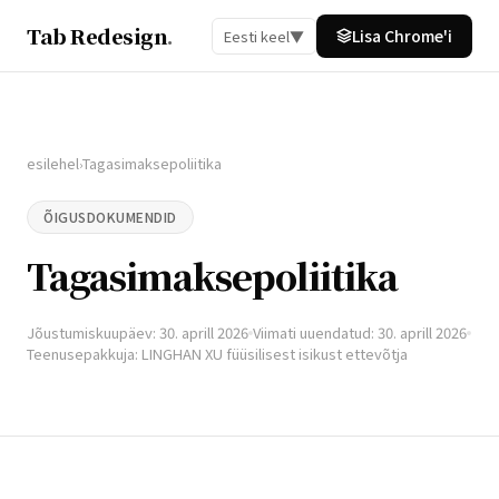
Tab Redesign
.
Lisa Chrome'i
Eesti keel
▼
esilehel
Tagasimaksepoliitika
›
ÕIGUSDOKUMENDID
Tagasimaksepoliitika
Jõustumiskuupäev: 30. aprill 2026
Viimati uuendatud: 30. aprill 2026
Teenusepakkuja: LINGHAN XU füüsilisest isikust ettevõtja