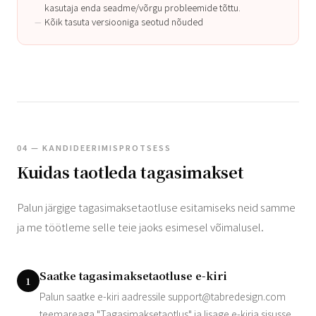
kasutaja enda seadme/võrgu probleemide tõttu.
Kõik tasuta versiooniga seotud nõuded
04 — KANDIDEERIMISPROTSESS
Kuidas taotleda tagasimakset
Palun järgige tagasimaksetaotluse esitamiseks neid samme
ja me töötleme selle teie jaoks esimesel võimalusel.
Saatke tagasimaksetaotluse e-kiri
1
Palun saatke e-kiri aadressile
support@tabredesign.com
teemareaga "Tagasimaksetaotlus" ja lisage e-kirja sisusse