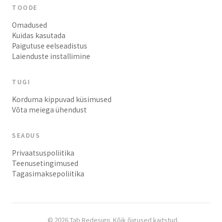
TOODE
Omadused
Kuidas kasutada
Paigutuse eelseadistus
Laienduste installimine
TUGI
Korduma kippuvad küsimused
Võta meiega ühendust
SEADUS
Privaatsuspoliitika
Teenusetingimused
Tagasimaksepoliitika
© 2026 Tab Redesign. Kõik õigused kaitstud.