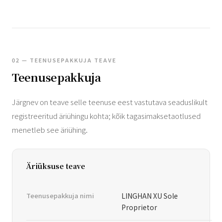
02 — TEENUSEPAKKUJA TEAVE
Teenusepakkuja
Järgnev on teave selle teenuse eest vastutava seaduslikult
registreeritud äriühingu kohta; kõik tagasimaksetaotlused
menetleb see äriühing.
Äriüksuse teave
Teenusepakkuja nimi
LINGHAN XU Sole
Proprietor