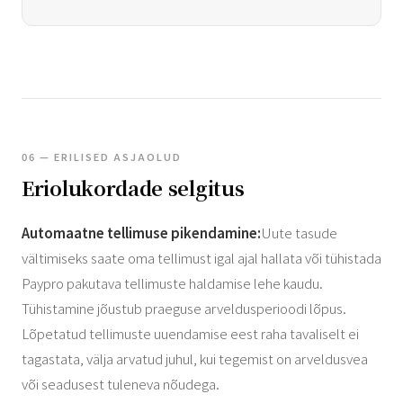
06 — ERILISED ASJAOLUD
Eriolukordade selgitus
Automaatne tellimuse pikendamine:
Uute tasude
vältimiseks saate oma tellimust igal ajal hallata või tühistada
Paypro pakutava tellimuste haldamise lehe kaudu.
Tühistamine jõustub praeguse arveldusperioodi lõpus.
Lõpetatud tellimuste uuendamise eest raha tavaliselt ei
tagastata, välja arvatud juhul, kui tegemist on arveldusvea
või seadusest tuleneva nõudega.