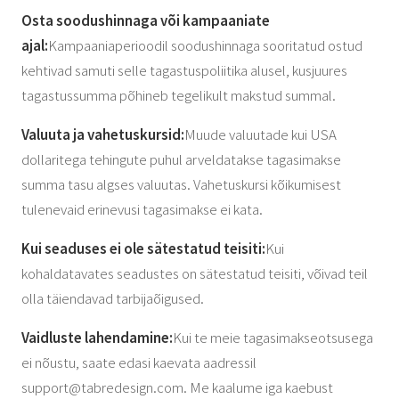
Osta soodushinnaga või kampaaniate
ajal:
Kampaaniaperioodil soodushinnaga sooritatud ostud
kehtivad samuti selle tagastuspoliitika alusel, kusjuures
tagastussumma põhineb tegelikult makstud summal.
Valuuta ja vahetuskursid:
Muude valuutade kui USA
dollaritega tehingute puhul arveldatakse tagasimakse
summa tasu algses valuutas. Vahetuskursi kõikumisest
tulenevaid erinevusi tagasimakse ei kata.
Kui seaduses ei ole sätestatud teisiti:
Kui
kohaldatavates seadustes on sätestatud teisiti, võivad teil
olla täiendavad tarbijaõigused.
Vaidluste lahendamine:
Kui te meie tagasimakseotsusega
ei nõustu, saate edasi kaevata aadressil
support@tabredesign.com
. Me kaalume iga kaebust