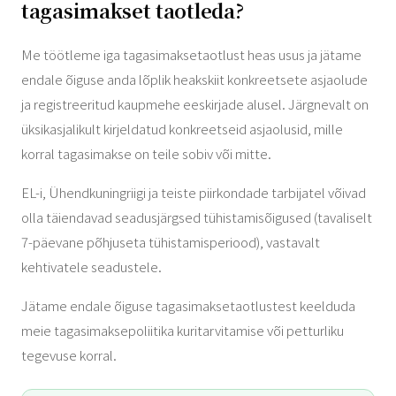
tagasimakset taotleda?
Me töötleme iga tagasimaksetaotlust heas usus ja jätame
endale õiguse anda lõplik heakskiit konkreetsete asjaolude
ja registreeritud kaupmehe eeskirjade alusel. Järgnevalt on
üksikasjalikult kirjeldatud konkreetseid asjaolusid, mille
korral tagasimakse on teile sobiv või mitte.
EL-i, Ühendkuningriigi ja teiste piirkondade tarbijatel võivad
olla täiendavad seadusjärgsed tühistamisõigused (tavaliselt
7-päevane põhjuseta tühistamisperiood), vastavalt
kehtivatele seadustele.
Jätame endale õiguse tagasimaksetaotlustest keelduda
meie tagasimaksepoliitika kuritarvitamise või petturliku
tegevuse korral.