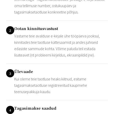
oma tellimuse number, ostukuupäev ja
tagasimaksetaotluse konkreetne põhjus.
Ootan kinnitusvastust
2
Vastame teie avalduse e-kirjale ühe tööpäeva jooksul,
kinnitades teie taotluse kättesaamist ja andes juhiseid
edasiste sammude kohta. Võime paluda teil esitada
lisateavet (nt probleemi kirjeldus, ekraanipildid jne).
Ülevaade
3
Kui oleme teie taotluse heaks kiitnud, esitame
tagasimaksetaotluse registreeritud kaupmehe
teenusepakkuja kaudu.
Tagasimakse saadud
4