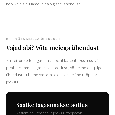
hoolikalt ja püüame leida õiglase lahenduse.
07 — VÕTA MEIEGA ÜHENDUST
Vajad abi? Võta meiega ühendust
Kui teil on selle tagasimaksepoliitika kohta küsimusi või
peate esitama tagasimaksetaotluse, võtke meiega julgelt
ühendust. Lubame vastata teie e-kirjale ühe tööpäeva
jooksul.
Saatke tagasimaksetaotlus
Vastamine 1 tööpäeva jooksul (tööpäeviti) •