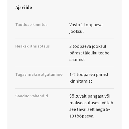
Ajaviide
Taotluse kinnitus
Vasta 1 tööpäeva
jooksul
Heakskiitmisotsus
3 tööpäeva jooksul
pärast täieliku teabe
saamist
Tagasimakse algatamine
1-2 tööpäeva pärast
kinnitamist
Saadud vahendid
Sõltuvalt pangast või
makseasutusest võtab
see tavaliselt aega 5–
10 tööpäeva.