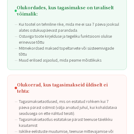
Olukordades, kus tagasimakse on tavaliselt
võimalik:
Kui tootel on tehniline rike, mida me ei saa 7 päeva jooksul
alates ostukuupäevast parandada.
Ostuviga toote kirjelduse ja tegeliku funktsiooni olulise
erinevuse tõttu
Mitmekordsed maksed topeltarvete või süsteemivigade
tõttu
Muud erilised asjaolud, mida peame mõistlikuks
Olukorrad, kus tagasimakseid üldiselt ei
tehta:
Tagasimaksetaotlused, mis on esitatud rohkem kui 7
päeva pärast ostmist (välja arvatud juhul, kui kohaldatava
seadusega on ette nähtud teisiti).
Tagasimaksetaotlus esitatakse pärast teenuse täielikku
kasutamist
Isiklike eelistuste muutumise, teenuse mittevajamise või