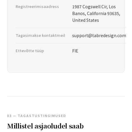
Registreerimisaadress
1987 Cogswell Cir, Los
Banos, California 93635,
United States
Tagasimakse kontaktmeil
support@tabredesign.com
Ettevõtte tüüp
FIE
03 — TAGASTUSTINGIMUSED
Millistel asjaoludel saab