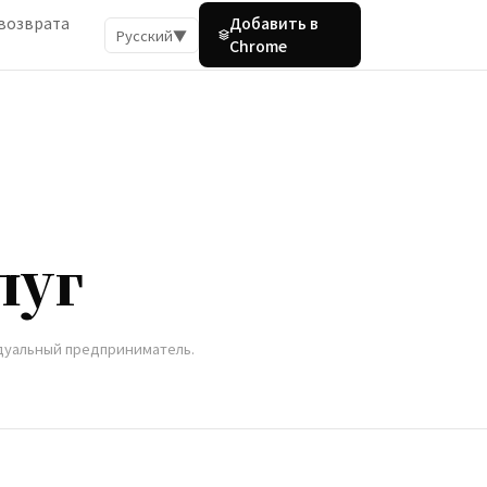
возврата
Добавить в
Русский
▼
Chrome
луг
идуальный предприниматель.