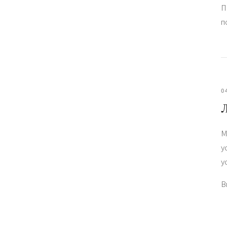
П
п
0
М
у
у
В