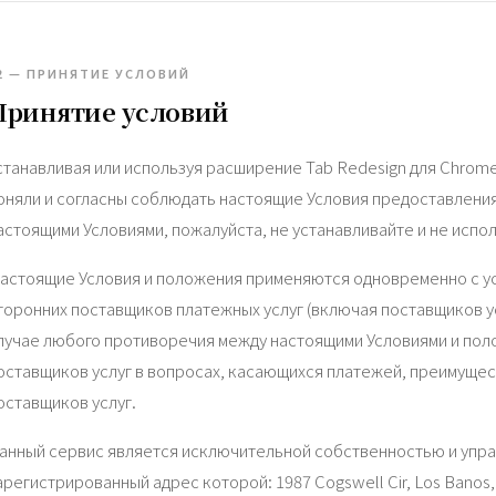
2 — ПРИНЯТИЕ УСЛОВИЙ
Принятие условий
станавливая или используя расширение Tab Redesign для Chrome
оняли и согласны соблюдать настоящие Условия предоставления у
астоящими Условиями, пожалуйста, не устанавливайте и не испо
астоящие Условия и положения применяются одновременно с у
торонних поставщиков платежных услуг (включая поставщиков у
лучае любого противоречия между настоящими Условиями и по
оставщиков услуг в вопросах, касающихся платежей, преимущес
оставщиков услуг.
анный сервис является исключительной собственностью и упр
арегистрированный адрес которой: 1987 Cogswell Cir, Los Banos, 