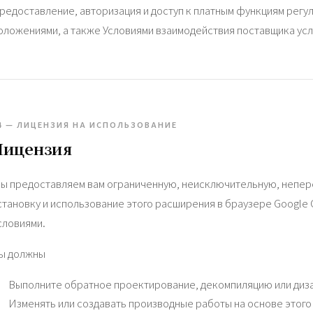
редоставление, авторизация и доступ к платным функциям регу
оложениями, а также Условиями взаимодействия поставщика усл
4 — ЛИЦЕНЗИЯ НА ИСПОЛЬЗОВАНИЕ
Лицензия
ы предоставляем вам ограниченную, неисключительную, непер
становку и использование этого расширения в браузере Google
словиями.
ы должны
Выполните обратное проектирование, декомпиляцию или диз
Изменять или создавать производные работы на основе этог