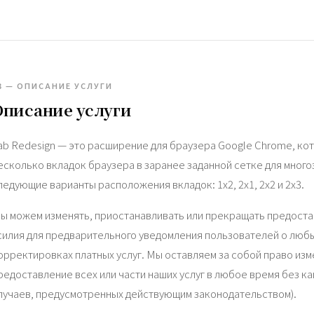
3 — ОПИСАНИЕ УСЛУГИ
Описание услуги
ab Redesign — это расширение для браузера Google Chrome, ко
есколько вкладок браузера в заранее заданной сетке для мног
ледующие варианты расположения вкладок: 1x2, 2x1, 2x2 и 2x3.
ы можем изменять, приостанавливать или прекращать предоста
силия для предварительного уведомления пользователей о люб
орректировках платных услуг. Мы оставляем за собой право из
редоставление всех или части наших услуг в любое время без к
лучаев, предусмотренных действующим законодательством).