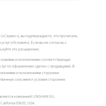
 («Сервис»), вы подтверждаете, что прочитали,
слуг («Условия»). Если вы не согласны с
льзуйте это расширение.
словиями и положениями соответствующих
слуг по оформлению сделок с продавцами). В
ложениями и положениями сторонних
твенную силу имеют условия сторонних
авляется компанией LINGHAN XU,
California 93635, USA.