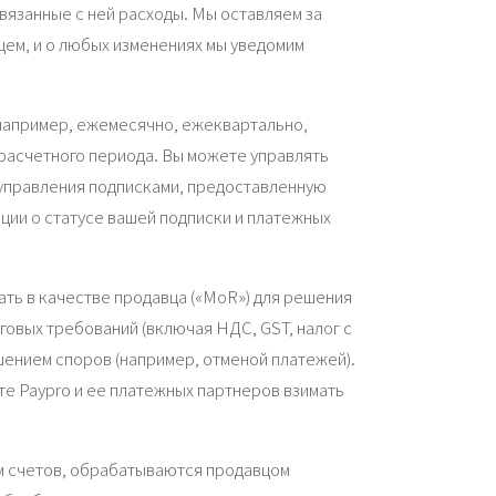
связанные с ней расходы. Мы оставляем за
щем, и о любых изменениях мы уведомим
(например, ежемесячно, ежеквартально,
 расчетного периода. Вы можете управлять
 управления подписками, предоставленную
ции о статусе вашей подписки и платежных
пать в качестве продавца («MoR») для решения
говых требований (включая НДС, GST, налог с
ешением споров (например, отменой платежей).
те Paypro и ее платежных партнеров взимать
ем счетов, обрабатываются продавцом