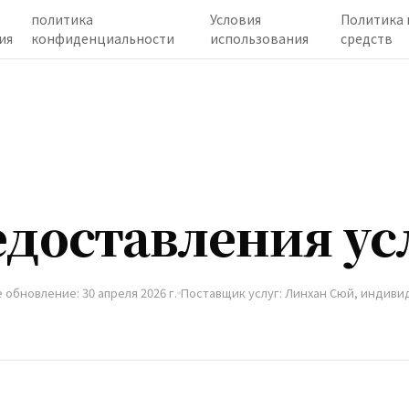
политика
Условия
Политика 
ия
конфиденциальности
использования
средств
едоставления ус
обновление: 30 апреля 2026 г.
Поставщик услуг: Линхан Сюй, индив