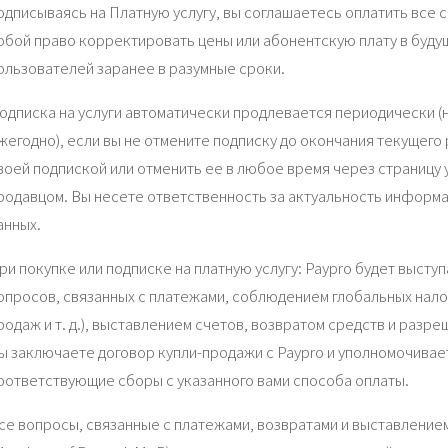
одписываясь на Платную услугу, вы соглашаетесь оплатить все 
обой право корректировать цены или абонентскую плату в буду
ользователей заранее в разумные сроки.
одписка на услуги автоматически продлевается периодически 
жегодно), если вы не отмените подписку до окончания текущего
воей подпиской или отменить ее в любое время через страницу
родавцом. Вы несете ответственность за актуальность информа
анных.
ри покупке или подписке на платную услугу: Paypro будет высту
опросов, связанных с платежами, соблюдением глобальных нало
родаж и т. д.), выставлением счетов, возвратом средств и разр
ы заключаете договор купли-продажи с Paypro и уполномочивае
оответствующие сборы с указанного вами способа оплаты.
се вопросы, связанные с платежами, возвратами и выставлени