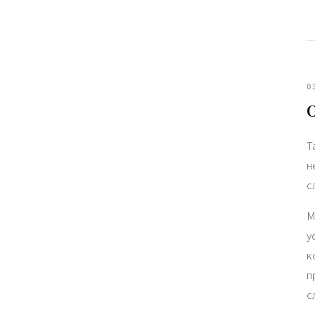
0
T
н
с
М
у
к
п
с