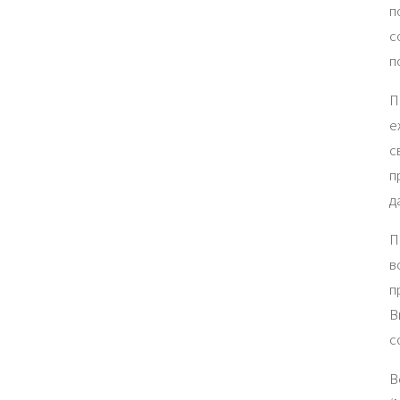
п
с
п
П
е
с
п
д
П
в
п
В
с
В