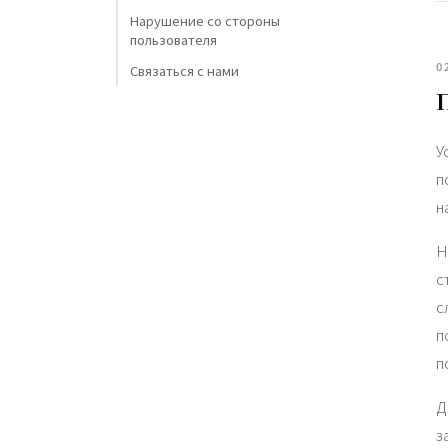
Нарушение со стороны
пользователя
0
Связаться с нами
У
п
н
Н
с
с
п
п
Д
з