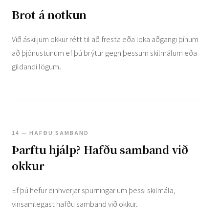
Brot á notkun
Við áskiljum okkur rétt til að fresta eða loka aðgangi þínum
að þjónustunum ef þú brýtur gegn þessum skilmálum eða
gildandi lögum.
14 — HAFÐU SAMBAND
Þarftu hjálp? Hafðu samband við
okkur
Ef þú hefur einhverjar spurningar um þessi skilmála,
vinsamlegast hafðu samband við okkur.