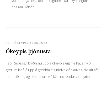
vörumerkja- eða öðrum eignarréttartilkynningum í
þessari viðbót.
05 — ÓKEYPIS ÞJÓNUSTA
Ókeypis þjónusta
Tab Redesign býður nú upp á ókeypis eiginleika, en við
gætum boðið upp á greidda eiginleika eða aukagjaldsútgáfu
í framtíðinni, og þá munum við láta notendur vita fyrirfram.