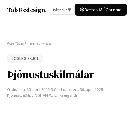
Tab Redesign
.
Bæta við í Chrome
Íslenska
▼
forsíða
Þjónustuskilmálar
›
LÖGLEG SKJÖL
Þjónustuskilmálar
Gildistaka: 30. apríl 2026
Síðast uppfært: 30. apríl 2026
Þjónustuaðili: LINGHAN XU Einkaeigandi