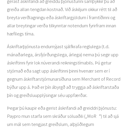
gerast áskrifandi að greiddu þjónustunni samþykkir þú að
greiða allan tengdan kostnað. Við áskiljum okkur rétt til að
breyta verðlagningu eða áskriftargjöldum í framtíðinni og
allar breytingar verða tilkynntar notendum fyrirfram innan
hæfilegs tíma.
Áskriftarþjónusta endurnýjast sjálfkrafa reglulega (t.d.
mánaðarlega, ársfjórðungslega, árlega) nema þú segir upp
áskriftinni fyrir lok núverandi reikningstímabils. Þú getur
stjórnað eða sagt upp áskriftinni þinni hvenær sem er í
gegnum áskriftarstjórnunarsíðuna sem Merchant of Record
býður upp á. Það er þín ábyrgð að tryggja að áskriftarstaða
þín og greiðsluupplýsingar séu uppfærðar.
Þegar þú kaupir eða gerist áskrifandi að greiddri þjónustu:
Paypro mun starfa sem skráður söluaðili („MoR“) til að sjá
um mál sem tengjast greiðslum, alþjóðlegum