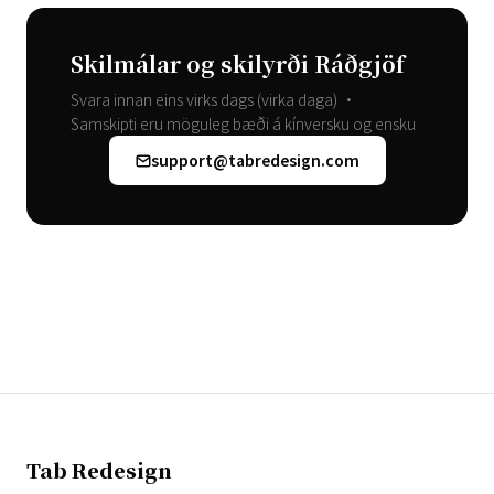
Skilmálar og skilyrði Ráðgjöf
Svara innan eins virks dags (virka daga) •
Samskipti eru möguleg bæði á kínversku og ensku
support@tabredesign.com
Tab Redesign