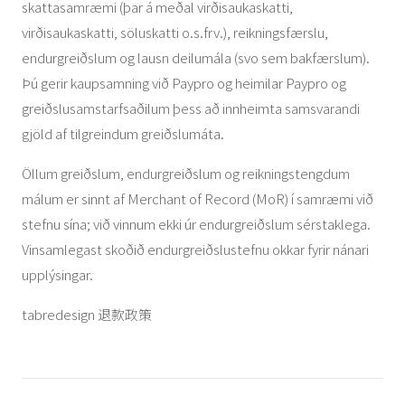
skattasamræmi (þar á meðal virðisaukaskatti,
virðisaukaskatti, söluskatti o.s.frv.), reikningsfærslu,
endurgreiðslum og lausn deilumála (svo sem bakfærslum).
Þú gerir kaupsamning við Paypro og heimilar Paypro og
greiðslusamstarfsaðilum þess að innheimta samsvarandi
gjöld af tilgreindum greiðslumáta.
Öllum greiðslum, endurgreiðslum og reikningstengdum
málum er sinnt af Merchant of Record (MoR) í samræmi við
stefnu sína; við vinnum ekki úr endurgreiðslum sérstaklega.
Vinsamlegast skoðið endurgreiðslustefnu okkar fyrir nánari
upplýsingar.
tabredesign 退款政策