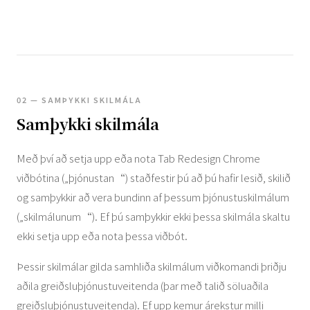
02 — SAMÞYKKI SKILMÁLA
Samþykki skilmála
Með því að setja upp eða nota Tab Redesign Chrome
viðbótina („þjónustan“) staðfestir þú að þú hafir lesið, skilið
og samþykkir að vera bundinn af þessum þjónustuskilmálum
(„skilmálunum“). Ef þú samþykkir ekki þessa skilmála skaltu
ekki setja upp eða nota þessa viðbót.
Þessir skilmálar gilda samhliða skilmálum viðkomandi þriðju
aðila greiðsluþjónustuveitenda (þar með talið söluaðila
greiðsluþjónustuveitenda). Ef upp kemur árekstur milli