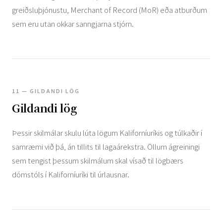
greiðsluþjónustu, Merchant of Record (MoR) eða atburðum
sem eru utan okkar sanngjarna stjórn.
11 — GILDANDI LÖG
Gildandi lög
Þessir skilmálar skulu lúta lögum Kaliforníuríkis og túlkaðir í
samræmi við þá, án tillits til lagaárekstra. Öllum ágreiningi
sem tengist þessum skilmálum skal vísað til lögbærs
dómstóls í Kaliforníuríki til úrlausnar.