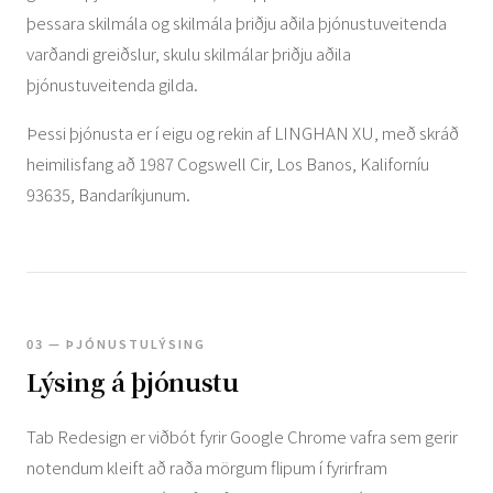
þessara skilmála og skilmála þriðju aðila þjónustuveitenda
varðandi greiðslur, skulu skilmálar þriðju aðila
þjónustuveitenda gilda.
Þessi þjónusta er í eigu og rekin af LINGHAN XU, með skráð
heimilisfang að 1987 Cogswell Cir, Los Banos, Kaliforníu
93635, Bandaríkjunum.
03 — ÞJÓNUSTULÝSING
Lýsing á þjónustu
Tab Redesign er viðbót fyrir Google Chrome vafra sem gerir
notendum kleift að raða mörgum flipum í fyrirfram