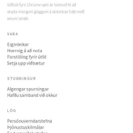
Viðbót fyrir Chrome sem er hönnuð til að
skipta mörgum gluggum á skilvirkan hátt með
einum smelli.
VARA
Eiginleikar
Hvernig á að nota
Forstilling fyrir útlit
Setja upp viðbætur
STUÐNINGUR
Algengar spurningar
Hafðu samband við okkur
LÖG
Persónuverndarstefna
Þjónustuskilmálar