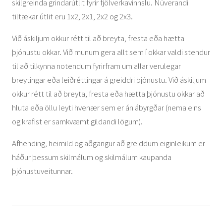
skilgreinda grindarútlit fyrir fjölverkavinnslu. Núverandi
tiltækar útlit eru 1x2, 2x1, 2x2 og 2x3.
Við áskiljum okkur rétt til að breyta, fresta eða hætta
þjónustu okkar. Við munum gera allt sem í okkar valdi stendur
til að tilkynna notendum fyrirfram um allar verulegar
breytingar eða leiðréttingar á greiddri þjónustu. Við áskiljum
okkur rétt til að breyta, fresta eða hætta þjónustu okkar að
hluta eða öllu leyti hvenær sem er án ábyrgðar (nema eins
og krafist er samkvæmt gildandi lögum).
Afhending, heimild og aðgangur að greiddum eiginleikum er
háður þessum skilmálum og skilmálum kaupanda
þjónustuveitunnar.