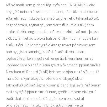
Að því marki sem gildandi lög leyfa ber LINGHAN XU ekki
ábyrgð á neinum óbeinum, tilfallandi, sérstökum, afleiddum
eða refsilegum skaða (þar með talið, en ekki takmarkað við,
hagnaðartapi, gagnatapi, rekstrartruflunum o.s.frv.) sem
stafar af eða tengist notkun eða vanhæfni til að nota þessa
viðbót, jafnvel þótt okkur hafi verið tilkynnt um möguleikann
á slíku tjóni. Heildarábyrgð okkar gagnvart þér (hvort sem
það byggist á samningi, skaðabótarétti eða annarri
lögfræðilegri kenningu) skal í engu tilviki vera hærri en sú
upphæð sem þú hefur í raun greitt viðkomandi þjónustuaðila
Merchant of Record (MoR) fyrir þessa þjónustu á síðustu 12
mánuðum. Fyrir ókeypis notendur er ábyrgð okkar
takmörkuð við það lágmark sem gildandi lög leyfa. Við berum
ekki ábyrgð á þjónustutruflunum, greiðslum sem ekki eru í
boði, skattamálum eða öðru tjóni sem orsakast af
óviðráðanlegum atvikum, þriðju aðilum sem veita