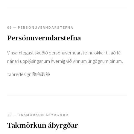
09 — PERSÓNUVERNDARSTEFNA
Persónuverndarstefna
Vinsamlegast skoðið persónuverndarstefnu okkar til að fá
nánari upplýsingar um hvernig við vinnum úr gögnum þínum.
tabredesign 隐私政策
10 — TAKMÖRKUN ÁBYRGÐAR
Takmörkun ábyrgðar