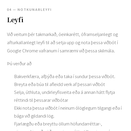
04 — NOTKUNARLEYFI
Leyfi
Við veitum þér takmarkað, óeinkarétt, óframseljanlegt og
afturkallanlegt leyfi til að setja upp og nota þessa viðbót í
Google Chrome vafranum í samræmi við þessa skilmála.
Þú verður að
Bakverkfæra, afþýða eða taka í sundur þessa viðbót.
Breyta eða búa til afleidd verk af þessari viðbót
Selja, úthluta, undirleyfisveita eða á annan hátt flytja
réttindi til þessarar viðbótar
Ekki nota þessa viðbót í neinum ólöglegum tilgangi eða í
bága við gildandi lög.
Fjarlægðu eða breyttu öllum höfundarréttar-,