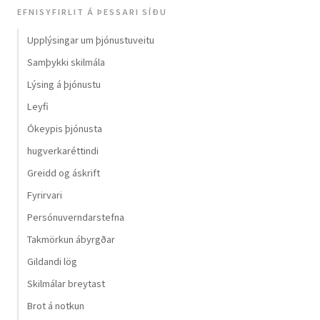
EFNISYFIRLIT Á ÞESSARI SÍÐU
Upplýsingar um þjónustuveitu
Samþykki skilmála
Lýsing á þjónustu
Leyfi
Ókeypis þjónusta
hugverkaréttindi
Greidd og áskrift
Fyrirvari
Persónuverndarstefna
Takmörkun ábyrgðar
Gildandi lög
Skilmálar breytast
Brot á notkun