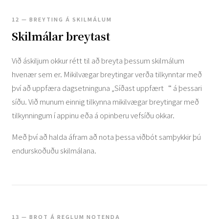
12 — BREYTING Á SKILMÁLUM
Skilmálar breytast
Við áskiljum okkur rétt til að breyta þessum skilmálum
hvenær sem er. Mikilvægar breytingar verða tilkynntar með
því að uppfæra dagsetninguna „Síðast uppfært“ á þessari
síðu. Við munum einnig tilkynna mikilvægar breytingar með
tilkynningum í appinu eða á opinberu vefsíðu okkar.
Með því að halda áfram að nota þessa viðbót samþykkir þú
endurskoðuðu skilmálana.
13 — BROT Á REGLUM NOTENDA