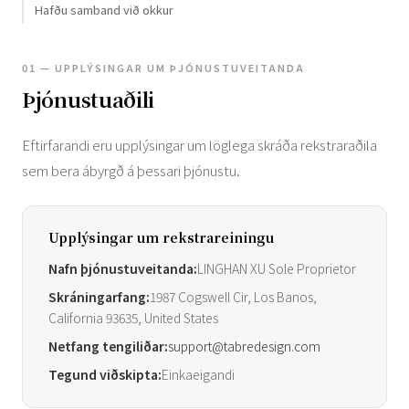
Hafðu samband við okkur
01 — UPPLÝSINGAR UM ÞJÓNUSTUVEITANDA
Þjónustuaðili
Eftirfarandi eru upplýsingar um löglega skráða rekstraraðila
sem bera ábyrgð á þessari þjónustu.
Upplýsingar um rekstrareiningu
Nafn þjónustuveitanda:
LINGHAN XU Sole Proprietor
Skráningarfang:
1987 Cogswell Cir, Los Banos,
California 93635, United States
Netfang tengiliðar:
support@tabredesign.com
Tegund viðskipta:
Einkaeigandi