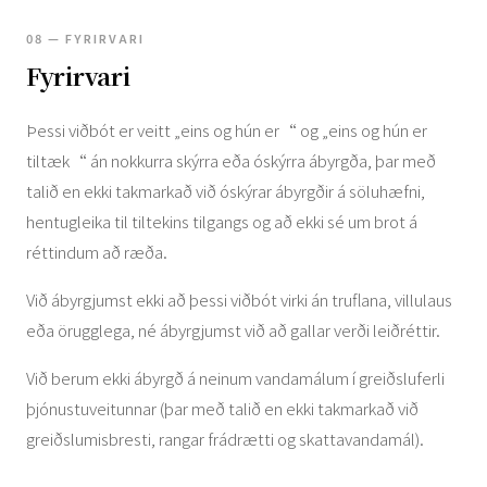
08 — FYRIRVARI
Fyrirvari
Þessi viðbót er veitt „eins og hún er“ og „eins og hún er
tiltæk“ án nokkurra skýrra eða óskýrra ábyrgða, ​​þar með
talið en ekki takmarkað við óskýrar ábyrgðir á söluhæfni,
hentugleika til tiltekins tilgangs og að ekki sé um brot á
réttindum að ræða.
Við ábyrgjumst ekki að þessi viðbót virki án truflana, villulaus
eða örugglega, né ábyrgjumst við að gallar verði leiðréttir.
Við berum ekki ábyrgð á neinum vandamálum í greiðsluferli
þjónustuveitunnar (þar með talið en ekki takmarkað við
greiðslumisbresti, rangar frádrætti og skattavandamál).