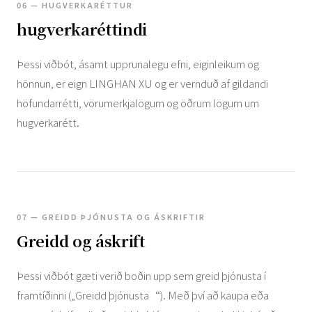
06 — HUGVERKARÉTTUR
hugverkaréttindi
Þessi viðbót, ásamt upprunalegu efni, eiginleikum og
hönnun, er eign LINGHAN XU og er vernduð af gildandi
höfundarrétti, vörumerkjalögum og öðrum lögum um
hugverkarétt.
07 — GREIDD ÞJÓNUSTA OG ÁSKRIFTIR
Greidd og áskrift
Þessi viðbót gæti verið boðin upp sem greid þjónusta í
framtíðinni („Greidd þjónusta“). Með því að kaupa eða