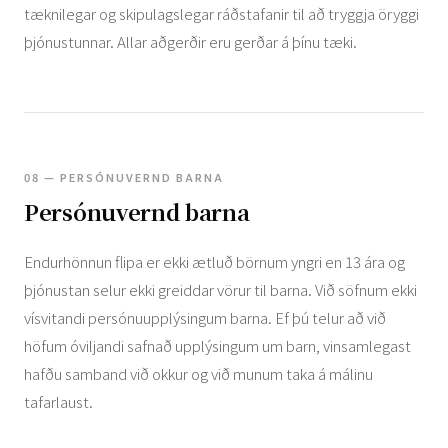
tæknilegar og skipulagslegar ráðstafanir til að tryggja öryggi
þjónustunnar. Allar aðgerðir eru gerðar á þínu tæki.
08 — PERSÓNUVERND BARNA
Persónuvernd barna
Endurhönnun flipa er ekki ætluð börnum yngri en 13 ára og
þjónustan selur ekki greiddar vörur til barna. Við söfnum ekki
vísvitandi persónuupplýsingum barna. Ef þú telur að við
höfum óviljandi safnað upplýsingum um barn, vinsamlegast
hafðu samband við okkur og við munum taka á málinu
tafarlaust.