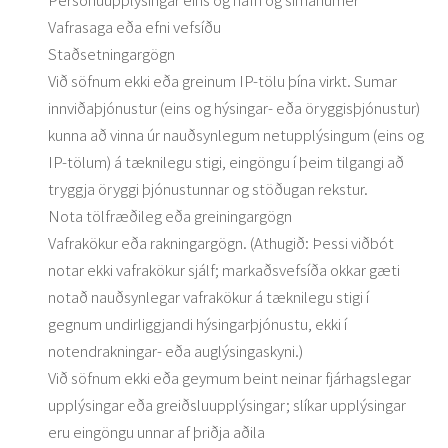
Vafrasaga eða efni vefsíðu
Staðsetningargögn
Við söfnum ekki eða greinum IP-tölu þína virkt. Sumar
innviðaþjónustur (eins og hýsingar- eða öryggisþjónustur)
kunna að vinna úr nauðsynlegum netupplýsingum (eins og
IP-tölum) á tæknilegu stigi, eingöngu í þeim tilgangi að
tryggja öryggi þjónustunnar og stöðugan rekstur.
Nota tölfræðileg eða greiningargögn
Vafrakökur eða rakningargögn. (Athugið: Þessi viðbót
notar ekki vafrakökur sjálf; markaðsvefsíða okkar gæti
notað nauðsynlegar vafrakökur á tæknilegu stigi í
gegnum undirliggjandi hýsingarþjónustu, ekki í
notendrakningar- eða auglýsingaskyni.)
Við söfnum ekki eða geymum beint neinar fjárhagslegar
upplýsingar eða greiðsluupplýsingar; slíkar upplýsingar
eru eingöngu unnar af þriðja aðila