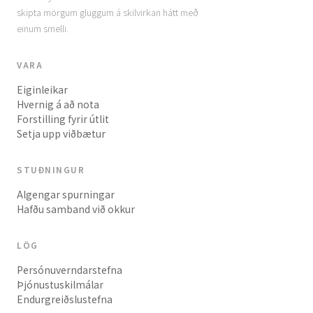
skipta mörgum gluggum á skilvirkan hátt með
einum smelli.
VARA
Eiginleikar
Hvernig á að nota
Forstilling fyrir útlit
Setja upp viðbætur
STUÐNINGUR
Algengar spurningar
Hafðu samband við okkur
LÖG
Persónuverndarstefna
Þjónustuskilmálar
Endurgreiðslustefna