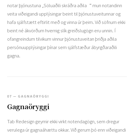
notar þjónustuna „Söluaðili skráðra aðila“ mun notandinn
veita viðeigandi upplýsingar beint til þjónustuveitunnar og
hafa sjálfstætt eftirlit með og vinna úr þeim. Við söfnum ekki
beint né ákvörðum hvernig slík greiðslugögn eru unnin. Í
ofangreindum tilvikum vinnur þjónustuveitan þriðja aðila
persónuupplýsingar þínar sem sjálfstæður ábyrgðaraðili
gagna.
07 — GAGNAÖRYGGI
Gagnaöryggi
Tab Redesign geymir ekki virkt notendagögn, sem dregur
verulega úr gagnaáhættu okkar. Við gerum þó enn viðeigandi