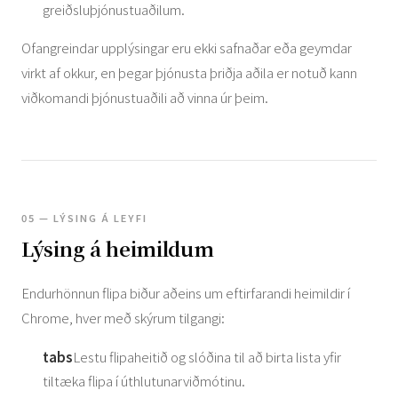
greiðsluþjónustuaðilum.
Ofangreindar upplýsingar eru ekki safnaðar eða geymdar
virkt af okkur, en þegar þjónusta þriðja aðila er notuð kann
viðkomandi þjónustuaðili að vinna úr þeim.
05 — LÝSING Á LEYFI
Lýsing á heimildum
Endurhönnun flipa biður aðeins um eftirfarandi heimildir í
Chrome, hver með skýrum tilgangi:
tabs
Lestu flipaheitið og slóðina til að birta lista yfir
tiltæka flipa í úthlutunarviðmótinu.