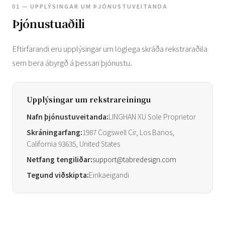
01 — UPPLÝSINGAR UM ÞJÓNUSTUVEITANDA
Þjónustuaðili
Eftirfarandi eru upplýsingar um löglega skráða rekstraraðila
sem bera ábyrgð á þessari þjónustu.
Upplýsingar um rekstrareiningu
Nafn þjónustuveitanda:
LINGHAN XU Sole Proprietor
Skráningarfang:
1987 Cogswell Cir, Los Banos,
California 93635, United States
Netfang tengiliðar:
support@tabredesign.com
Tegund viðskipta:
Einkaeigandi