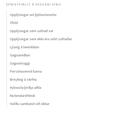
EFNISYFIRLIT Á ÞESSARI SÍÐU
Upplýsingar um þjónustuveitu
Yfirlit
Upplýsingar sem safnað var
Upplýsingar sem ekki eru virkt safnaðar
Lýsing á heimildum
Gagnamiðlun
Gagnaöryggi
Persónuvernd barna
Breyting á stefnu
Þjónusta þriðja aðila
Notendaréttindi
Hafðu samband við okkur