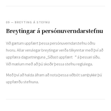
09 — BREYTING Á STEFNU
Breytingar á persónuverndarstefnu
Við gætum uppfært þessa persónuverndarstefnu öðru
hvoru. Allar verulegar breytingar verða tilkynntar með því að
uppfæra dagsetninguna „Síðast uppfært“ á þessari síðu.
Við mælum með að þú skoðir þessa stefnu reglulega.
Með því að halda áfram að nota þessa viðbót samþykkir þú
uppfærðu stefnuna.