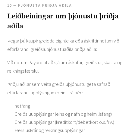
10 — ÞJÓNUSTA ÞRIÐJA AÐILA
Leiðbeiningar um þjónustu þriðja
aðila
Þegar þú kaupir greidda eiginleika eða áskriftir notum við
eftirfarandi greiðsluþjónustuaðila þriðja aðila:
Við notum Paypro til að sjá um áskriftir, greiðslur, skatta og
reikningsfærslu.
Þriðju aðilar sem veita greiðsluþjónustu geta safnað
eftirfarandi upplýsingum beint frá þér:
netfang
Greiðsluupplýsingar (eins og nafn og heimilisfang)
Greiðsluupplýsingar (kreditkort/debetkort o.s.frv.)
Færsluskrár og reikningsupplýsingar