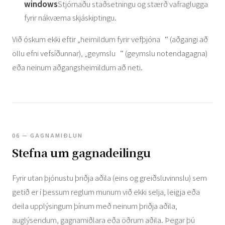
windows
Stjórnaðu staðsetningu og stærð vafraglugga
fyrir nákvæma skjáskiptingu.
Við óskum ekki eftir „heimildum fyrir vefþjóna“ (aðgangi að
öllu efni vefsíðunnar), „geymslu“ (geymslu notendagagna)
eða neinum aðgangsheimildum að neti.
06 — GAGNAMIÐLUN
Stefna um gagnadeilingu
Fyrir utan þjónustu þriðja aðila (eins og greiðsluvinnslu) sem
getið er í þessum reglum munum við ekki selja, leigja eða
deila upplýsingum þínum með neinum þriðja aðila,
auglýsendum, gagnamiðlara eða öðrum aðila. Þegar þú