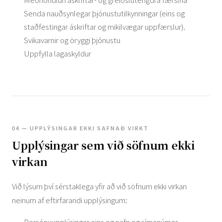
Senda nauðsynlegar þjónustutilkynningar (eins og
staðfestingar áskriftar og mikilvægar uppfærslur).
Svikavarnir og öryggi þjónustu
Uppfylla lagaskyldur
04 — UPPLÝSINGAR EKKI SAFNAÐ VIRKT
Upplýsingar sem við söfnum ekki
virkan
Við lýsum því sérstaklega yfir að við söfnum ekki virkan
neinum af eftirfarandi upplýsingum:
Persónuupplýsingar eins og nafn og símanúmer