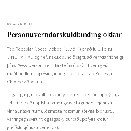
02 — YFIRLIT
Persónuverndarskuldbinding okkar
Tab Redesign („þessi viðbót“, „við“) er að fullu í eigu
LINGHAN XU og hefur skuldbundið sig til að vernda friðhelgi
þína. Þessi persónuverndarstefna útskýrir hvernig við
meðhöndlum upplýsingar þegar þú notar Tab Redesign
Chrome viðbótina.
Lagalegur grundvöllur okkar fyrir vinnslu persónuupplýsinga
felur í sér: að uppfylla samninga (veita greidda þjónustu,
vinna úr áskriftum), lögmæta hagsmuni (öryggi þjónustu,
varnir gegn svikum) og lagaskyldur (að uppfylla kröfur
greiðsluþjónustuveitenda).