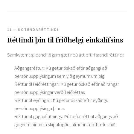
11 — NOTENDARÉTTINDI
Réttindi þín til friðhelgi einkalífsins
Samkvæmt gildandi lögum gætir þú átt eftirfarandi réttindi:
Aðgangsréttur: Þú getur óskað eftir aðgangi að
persónuupplýsingum sem við geymum um þig.
Réttur til leiðréttingar: Þú getur óskað eftir að rangar
persónuupplýsingar verði leiðréttar.
Réttur til eyðingar: Þú getur óskað eftir eyðingu
persónuupplýsinga þinna.
Réttur til gagnaflutnings: Þú hefur rétt til aðgangs að
gögnum þínum á skipulögðu, almennt nothæfu sniði.