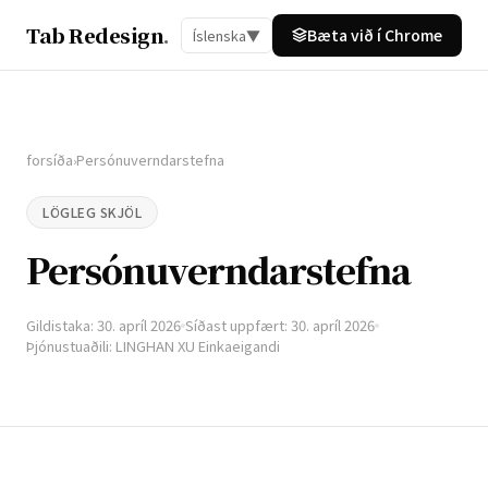
Tab Redesign
.
Bæta við í Chrome
Íslenska
▼
forsíða
Persónuverndarstefna
›
LÖGLEG SKJÖL
Persónuverndarstefna
Gildistaka: 30. apríl 2026
Síðast uppfært: 30. apríl 2026
Þjónustuaðili: LINGHAN XU Einkaeigandi