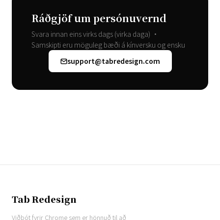
Ráðgjöf um persónuvernd
Svara innan eins virks dags (virka daga) •
Samskipti eru möguleg bæði á kínversku og ensku
support@tabredesign.com
Tab Redesign
Viðbót fyrir Chrome sem er hönnuð til að