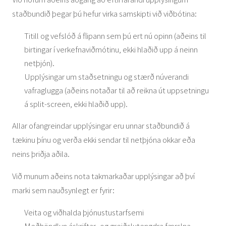
staðbundið þegar þú hefur virka samskipti við viðbótina:
Titill og vefslóð á flipann sem þú ert nú opinn (aðeins til
birtingar í verkefnaviðmótinu, ekki hlaðið upp á neinn
netþjón).
Upplýsingar um staðsetningu og stærð núverandi
vafraglugga (aðeins notaðar til að reikna út uppsetningu
á split-screen, ekki hlaðið upp).
Allar ofangreindar upplýsingar eru unnar staðbundið á
tækinu þínu og verða ekki sendar til netþjóna okkar eða
neins þriðja aðila.
Við munum aðeins nota takmarkaðar upplýsingar að því
marki sem nauðsynlegt er fyrir:
Veita og viðhalda þjónustustarfsemi
Meðhöndlun áskriftar- og greiðslutengdra færslna