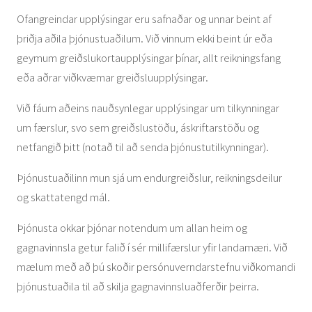
Ofangreindar upplýsingar eru safnaðar og unnar beint af
þriðja aðila þjónustuaðilum. Við vinnum ekki beint úr eða
geymum greiðslukortaupplýsingar þínar, allt reikningsfang
eða aðrar viðkvæmar greiðsluupplýsingar.
Við fáum aðeins nauðsynlegar upplýsingar um tilkynningar
um færslur, svo sem greiðslustöðu, áskriftarstöðu og
netfangið þitt (notað til að senda þjónustutilkynningar).
Þjónustuaðilinn mun sjá um endurgreiðslur, reikningsdeilur
og skattatengd mál.
Þjónusta okkar þjónar notendum um allan heim og
gagnavinnsla getur falið í sér millifærslur yfir landamæri. Við
mælum með að þú skoðir persónuverndarstefnu viðkomandi
þjónustuaðila til að skilja gagnavinnsluaðferðir þeirra.