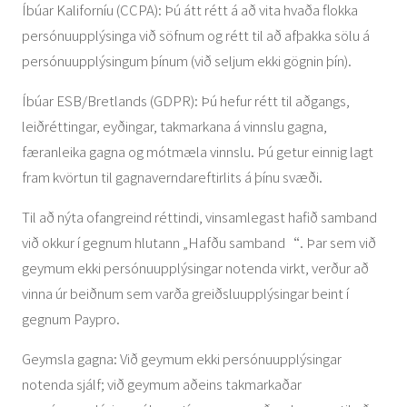
Íbúar Kaliforníu (CCPA): Þú átt rétt á að vita hvaða flokka
persónuupplýsinga við söfnum og rétt til að afþakka sölu á
persónuupplýsingum þínum (við seljum ekki gögnin þín).
Íbúar ESB/Bretlands (GDPR): Þú hefur rétt til aðgangs,
leiðréttingar, eyðingar, takmarkana á vinnslu gagna,
færanleika gagna og mótmæla vinnslu. Þú getur einnig lagt
fram kvörtun til gagnaverndareftirlits á þínu svæði.
Til að nýta ofangreind réttindi, vinsamlegast hafið samband
við okkur í gegnum hlutann „Hafðu samband“. Þar sem við
geymum ekki persónuupplýsingar notenda virkt, verður að
vinna úr beiðnum sem varða greiðsluupplýsingar beint í
gegnum Paypro.
Geymsla gagna: Við geymum ekki persónuupplýsingar
notenda sjálf; við geymum aðeins takmarkaðar