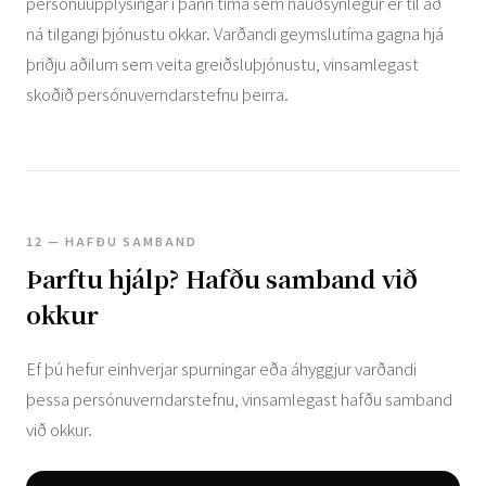
persónuupplýsingar í þann tíma sem nauðsynlegur er til að
ná tilgangi þjónustu okkar. Varðandi geymslutíma gagna hjá
þriðju aðilum sem veita greiðsluþjónustu, vinsamlegast
skoðið persónuverndarstefnu þeirra.
12 — HAFÐU SAMBAND
Þarftu hjálp? Hafðu samband við
okkur
Ef þú hefur einhverjar spurningar eða áhyggjur varðandi
þessa persónuverndarstefnu, vinsamlegast hafðu samband
við okkur.