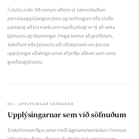
Í stuttu máli: Við vinnum aðeins úr takmörkuðum
persónuupplýsingum (eins og netföngum eða stöðu
pantana) að því marki sem nauðsynlegt er til að veita
þjónustu og tilkynningar. Þegar kemur að greiðslum,
áskriftum eða þjónustu við viðskiptavini eru þessar
upplýsingar aðallega unnar af þriðju aðilum sem veita
greiðsluþjónustu.
03 — UPPLÝSINGAR SAFNAÐAR
Upplýsingarnar sem við söfnuðum
Endurhönnun flipa virkar með lágmarksheimildum í hönnun.
Við höfum aðeins aðgang að eftirfarandi upplýsingum