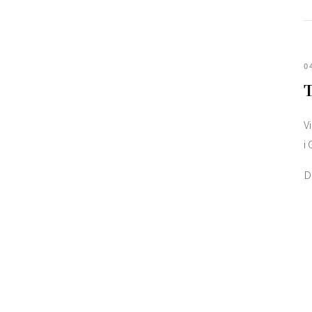
0
T
V
i
D