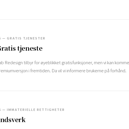
5 — GRATIS TJENESTER
ratis tjeneste
ab Redesign tilbyr for øyeblikket gratisfunksjoner, men vi kan komme t
remiumversjon i fremtiden. Da vil vi informere brukerne på forhånd.
6 — IMMATERIELLE RETTIGHETER
åndsverk