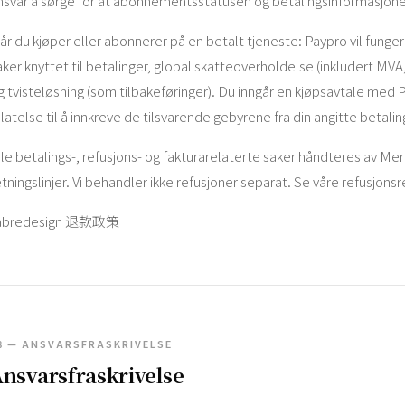
nsvar å sørge for at abonnementsstatusen og betalingsinformasjone
år du kjøper eller abonnerer på en betalt tjeneste: Paypro vil funge
aker knyttet til betalinger, global skatteoverholdelse (inkludert MVA,
g tvisteløsning (som tilbakeføringer). Du inngår en kjøpsavtale med
illatelse til å innkreve de tilsvarende gebyrene fra din angitte betal
lle betalings-, refusjons- og fakturarelaterte saker håndteres av M
etningslinjer. Vi behandler ikke refusjoner separat. Se våre refusjonsre
abredesign 退款政策
8 — ANSVARSFRASKRIVELSE
nsvarsfraskrivelse