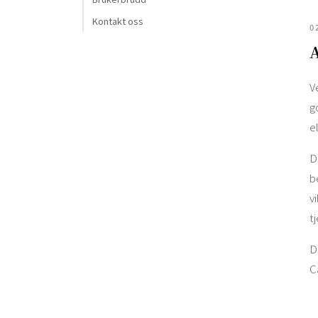
Kontakt oss
0
A
V
g
e
D
b
v
t
D
C