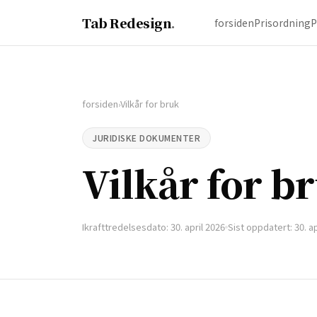
Tab Redesign
.
forsiden
Prisordning
P
forsiden
Vilkår for bruk
›
JURIDISKE DOKUMENTER
Vilkår for b
Ikrafttredelsesdato: 30. april 2026
Sist oppdatert: 30. ap