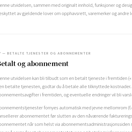
enne utvidelsen, sammen med originalt innhold, funksjoner og des
eskyttet av gjeldende lover om opphavsrett, varemerker og andre l
7 — BETALTE TJENESTER OG ABONNEMENTER
Betalt og abonnement
enne utvidelsen kan bli tilbudt som en betalt tjeneste i fremtiden (
en betalte tjenesten, godtar du å betale alle tilknyttede kostnader. V
bonnementsavgifter i fremtiden, og eventuelle endringer vil bli varsle
bonnementstjenester fornyes automatisk med jevne mellomrom (f.eks
ansellerer abonnementet før slutten av den nåværende fakturerings
bonnementet når som helst via abonnementsadministrasjonssiden so