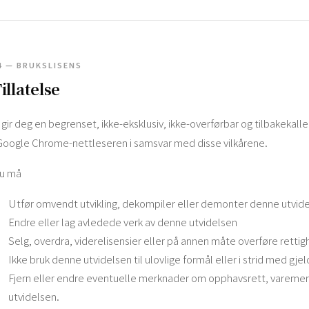
4 — BRUKSLISENS
illatelse
i gir deg en begrenset, ikke-eksklusiv, ikke-overførbar og tilbakekalle
 Google Chrome-nettleseren i samsvar med disse vilkårene.
u må
Utfør omvendt utvikling, dekompiler eller demonter denne utvide
Endre eller lag avledede verk av denne utvidelsen
Selg, overdra, viderelisensier eller på annen måte overføre rettig
Ikke bruk denne utvidelsen til ulovlige formål eller i strid med gje
Fjern eller endre eventuelle merknader om opphavsrett, varemer
utvidelsen.