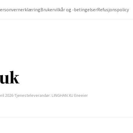
ersonvernerklæring
Brukervilkår og -betingelser
Refusjonspolicy
ruk
ril 2026
Tjenesteleverandør: LINGHAN XU Eneeier