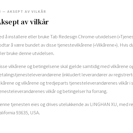
2 — AKSEPT AV VILKÅR
ksept av vilkår
ed å installere eller bruke Tab Redesign Chrome-utvidelsen («Tjenest
odtar å være bundet av disse tjenestevilkårene («Vilkårene»). Hvis du
ller bruke denne utvidelsen.
isse vilkårene og betingelsene skal gjelde samtidig med vilkårene og
etalingstjenesteleverandørene (inkludert leverandører av registrert
ilkårene og vilkårene og tredjeparts tjenesteleverandørenes vilkår i sa
jenesteleverandørenes vilkår og betingelser ha forrang.
enne tjenesten eies og drives utelukkende av LINGHAN XU, med reg
alifornia 93635, USA.