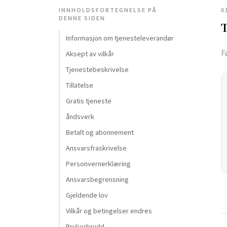
INNHOLDSFORTEGNELSE PÅ
0
DENNE SIDEN
T
Informasjon om tjenesteleverandør
F
Aksept av vilkår
Tjenestebeskrivelse
Tillatelse
Gratis tjeneste
åndsverk
Betalt og abonnement
Ansvarsfraskrivelse
Personvernerklæring
Ansvarsbegrensning
Gjeldende lov
Vilkår og betingelser endres
Brukerbrudd