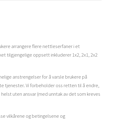
ere arrangere flere nettleserfaner i et
et tilgjengelige oppsett inkluderer 1x2, 2x1, 2x2
imelige anstrengelser for å varsle brukere på
e tjenester. Vi forbeholder oss retten til å endre,
m helst uten ansvar (med unntak av det som kreves
isse vilkårene og betingelsene og