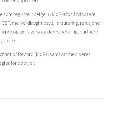
n din er oppdatert.
re som registrert selger («MoR») for å håndtere
 GST, merverdiavgift osv.), fakturering, refusjoner
 Paypro og gir Paypro og deres betalingspartnere
ingsmåte.
erchant of Record (MoR) i samsvar med deres
gler for detaljer.