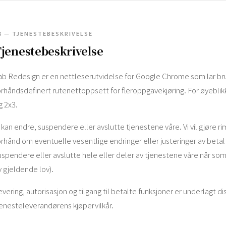
3 — TJENESTEBESKRIVELSE
jenestebeskrivelse
ab Redesign er en nettleserutvidelse for Google Chrome som lar bruk
orhåndsdefinert rutenettoppsett for fleroppgavekjøring. For øyeblikk
g 2x3.
i kan endre, suspendere eller avslutte tjenestene våre. Vi vil gjøre r
orhånd om eventuelle vesentlige endringer eller justeringer av betalt
uspendere eller avslutte hele eller deler av tjenestene våre når so
v gjeldende lov).
evering, autorisasjon og tilgang til betalte funksjoner er underlagt d
jenesteleverandørens kjøpervilkår.