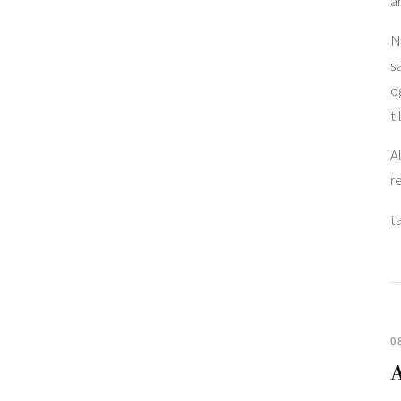
a
N
s
o
t
A
r
t
0
A