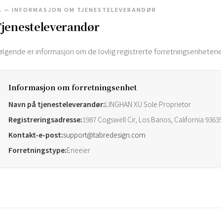
1 — INFORMASJON OM TJENESTELEVERANDØR
jenesteleverandør
ølgende er informasjon om de lovlig registrerte forretningsenhetene
Informasjon om forretningsenhet
Navn på tjenesteleverandør:
LINGHAN XU Sole Proprietor
Registreringsadresse:
1987 Cogswell Cir, Los Banos, California 93635
Kontakt-e-post:
support@tabredesign.com
Forretningstype:
Eneeier