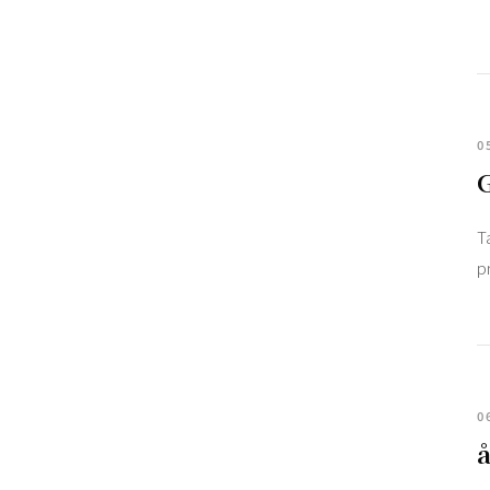
0
G
T
p
0