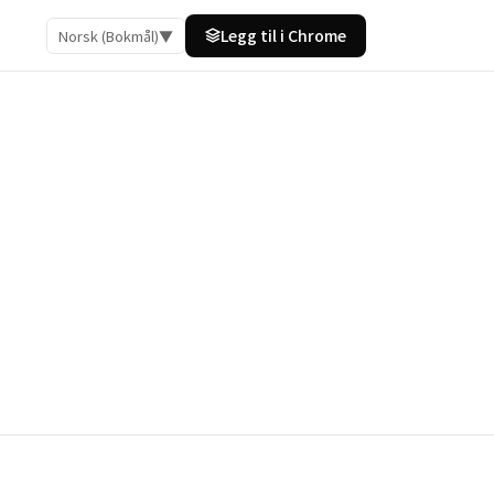
Legg til i Chrome
Norsk (Bokmål)
▼