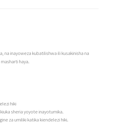
 na inayoweza kubatilishwa ili kusakinisha na
a masharti haya.
lezi hiki
iuka sheria yoyote inayotumika.
ne za umiliki katika kiendelezi hiki.