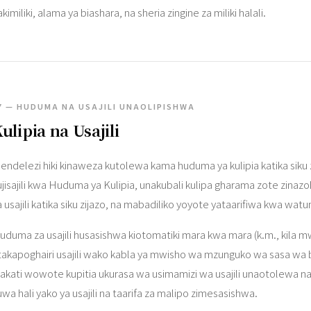
kimiliki, alama ya biashara, na sheria zingine za miliki halali.
7 — HUDUMA NA USAJILI UNAOLIPISHWA
ulipia na Usajili
iendelezi hiki kinaweza kutolewa kama huduma ya kulipia katika siku
ujisajili kwa Huduma ya Kulipia, unakubali kulipa gharama zote zinazo
a usajili katika siku zijazo, na mabadiliko yoyote yataarifiwa kwa wat
uduma za usajili husasishwa kiotomatiki mara kwa mara (k.m., kila 
takapoghairi usajili wako kabla ya mwisho wa mzunguko wa sasa wa bil
akati wowote kupitia ukurasa wa usimamizi wa usajili unaotolewa na
uwa hali yako ya usajili na taarifa za malipo zimesasishwa.