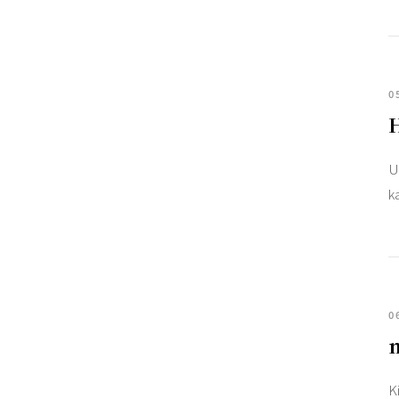
0
U
k
0
m
K