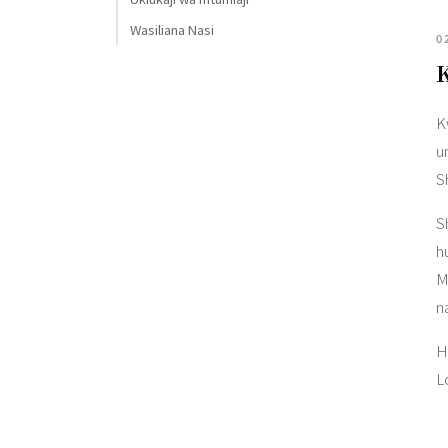
Wasiliana Nasi
0
K
K
u
S
S
h
M
n
H
L