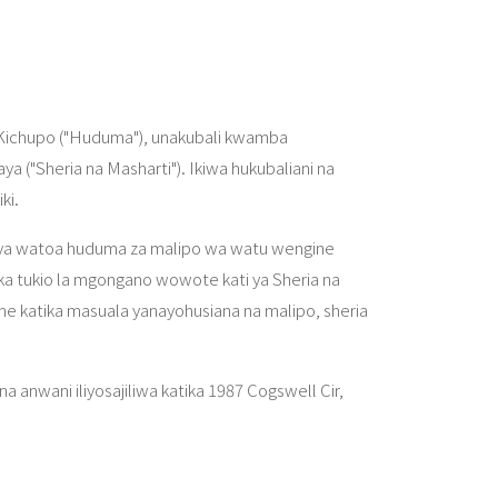
 Kichupo ("Huduma"), unakubali kwamba
 ("Sheria na Masharti"). Ikiwa hukubaliani na
ki.
i ya watoa huduma za malipo wa watu wengine
ka tukio la mgongano wowote kati ya Sheria na
e katika masuala yanayohusiana na malipo, sheria
anwani iliyosajiliwa katika 1987 Cogswell Cir,