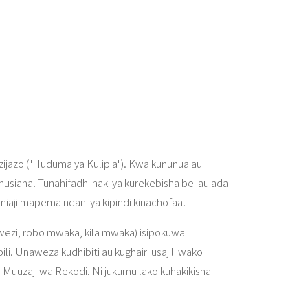
 zijazo ("Huduma ya Kulipia"). Kwa kununua au
husiana. Tunahifadhi haki ya kurekebisha bei au ada
umiaji mapema ndani ya kipindi kinachofaa.
mwezi, robo mwaka, kila mwaka) isipokuwa
i. Unaweza kudhibiti au kughairi usajili wako
 Muuzaji wa Rekodi. Ni jukumu lako kuhakikisha