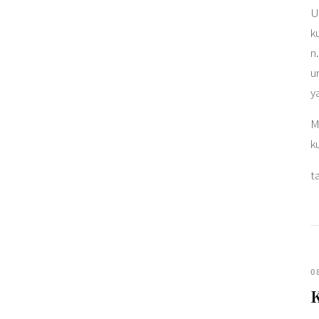
U
k
n
u
y
M
k
t
0