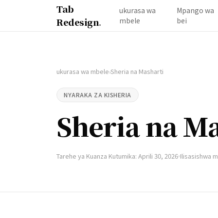
Tab
ukurasa wa
Mpango wa
Redesign
.
mbele
bei
ukurasa wa mbele
Sheria na Masharti
›
NYARAKA ZA KISHERIA
Sheria na Ma
Tarehe ya Kuanza Kutumika: Aprili 30, 2026
Ilisasishwa m