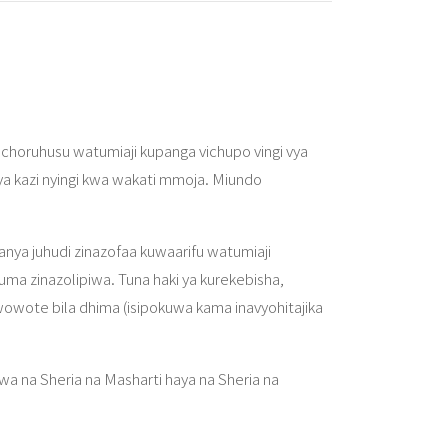
nachoruhusu watumiaji kupanga vichupo vingi vya
fanya kazi nyingi kwa wakati mmoja. Miundo
nya juhudi zinazofaa kuwaarifu watumiaji
 zinazolipiwa. Tuna haki ya kurekebisha,
owote bila dhima (isipokuwa kama inavyohitajika
miwa na Sheria na Masharti haya na Sheria na