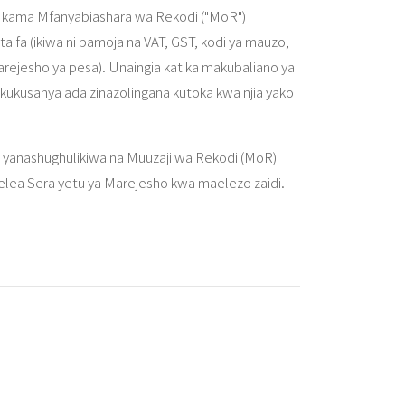
zi kama Mfanyabiashara wa Rekodi ("MoR")
aifa (ikiwa ni pamoja na VAT, GST, kodi ya mauzo,
arejesho ya pesa). Unaingia katika makubaliano ya
 kukusanya ada zinazolingana kutoka kwa njia yako
 yanashughulikiwa na Muuzaji wa Rekodi (MoR)
ejelea Sera yetu ya Marejesho kwa maelezo zaidi.