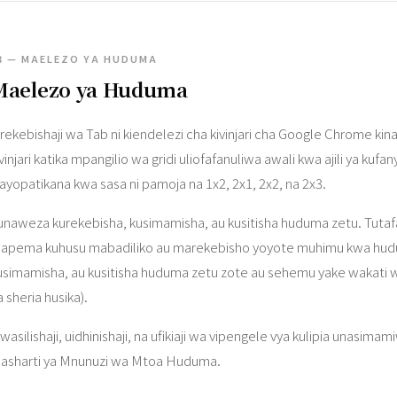
3 — MAELEZO YA HUDUMA
Maelezo ya Huduma
rekebishaji wa Tab ni kiendelezi cha kivinjari cha Google Chrome ki
ivinjari katika mpangilio wa gridi uliofafanuliwa awali kwa ajili ya ku
nayopatikana kwa sasa ni pamoja na 1x2, 2x1, 2x2, na 2x3.
unaweza kurekebisha, kusimamisha, au kusitisha huduma zetu. Tutafa
apema kuhusu mabadiliko au marekebisho yoyote muhimu kwa huduma
usimamisha, au kusitisha huduma zetu zote au sehemu yake wakati w
a sheria husika).
wasilishaji, uidhinishaji, na ufikiaji wa vipengele vya kulipia unasima
asharti ya Mnunuzi wa Mtoa Huduma.