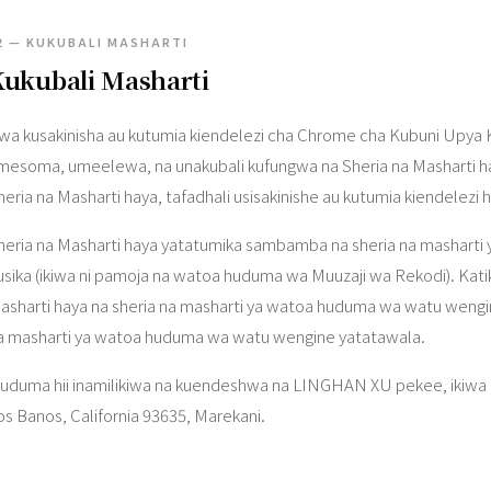
2 — KUKUBALI MASHARTI
ukubali Masharti
wa kusakinisha au kutumia kiendelezi cha Chrome cha Kubuni Upya
mesoma, umeelewa, na unakubali kufungwa na Sheria na Masharti haya
heria na Masharti haya, tafadhali usisakinishe au kutumia kiendelezi hi
heria na Masharti haya yatatumika sambamba na sheria na mashart
usika (ikiwa ni pamoja na watoa huduma wa Muuzaji wa Rekodi). Kati
asharti haya na sheria na masharti ya watoa huduma wa watu wengin
a masharti ya watoa huduma wa watu wengine yatatawala.
uduma hii inamilikiwa na kuendeshwa na LINGHAN XU pekee, ikiwa na 
os Banos, California 93635, Marekani.