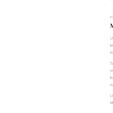
0
U
k
i
T
m
k
n
U
M