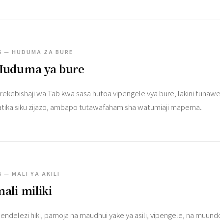
5 — HUDUMA ZA BURE
Huduma ya bure
rekebishaji wa Tab kwa sasa hutoa vipengele vya bure, lakini tunawez
atika siku zijazo, ambapo tutawafahamisha watumiaji mapema.
6 — MALI YA AKILI
ali miliki
iendelezi hiki, pamoja na maudhui yake ya asili, vipengele, na muund