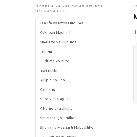
ORODHA YA YALIYOMO KWENYE
0
UKURASA HUU
Taarifa ya Mtoa Huduma
I
Kukubali Masharti
Maelezo ya Huduma
Leseni
Huduma ya bure
mali miliki
Kulipia na Usajili
Kanusho
Sera ya Faragha
Kikomo cha dhima
Sheria Inayotumika
Sheria na Masharti Mabadiliko
Ukiukaji wa mtumiaji