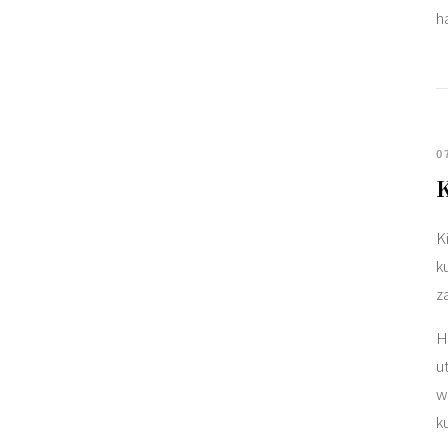
ha
0
K
K
k
z
H
u
w
k