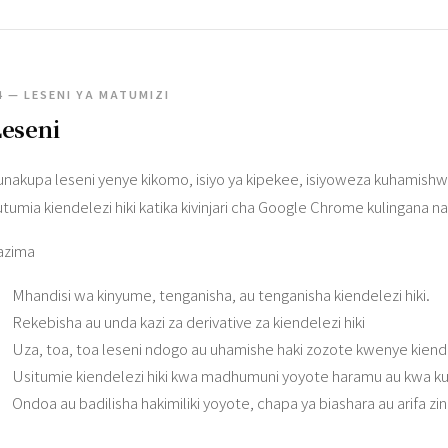
4 — LESENI YA MATUMIZI
eseni
unakupa leseni yenye kikomo, isiyo ya kipekee, isiyoweza kuhamishwa,
utumia kiendelezi hiki katika kivinjari cha Google Chrome kulingana n
azima
Mhandisi wa kinyume, tenganisha, au tenganisha kiendelezi hiki.
Rekebisha au unda kazi za derivative za kiendelezi hiki
Uza, toa, toa leseni ndogo au uhamishe haki zozote kwenye kiende
Usitumie kiendelezi hiki kwa madhumuni yoyote haramu au kwa kuk
Ondoa au badilisha hakimiliki yoyote, chapa ya biashara au arifa zingi