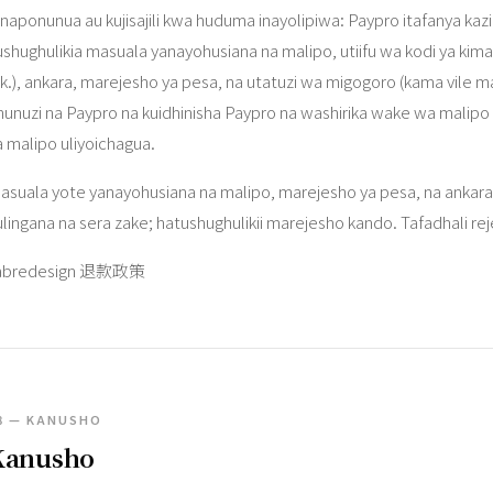
naponunua au kujisajili kwa huduma inayolipiwa: Paypro itafanya ka
ushughulikia masuala yanayohusiana na malipo, utiifu wa kodi ya kimat
.k.), ankara, marejesho ya pesa, na utatuzi wa migogoro (kama vile m
nunuzi na Paypro na kuidhinisha Paypro na washirika wake wa malipo
a malipo uliyoichagua.
asuala yote yanayohusiana na malipo, marejesho ya pesa, na ankara
ulingana na sera zake; hatushughulikii marejesho kando. Tafadhali r
abredesign 退款政策
8 — KANUSHO
Kanusho