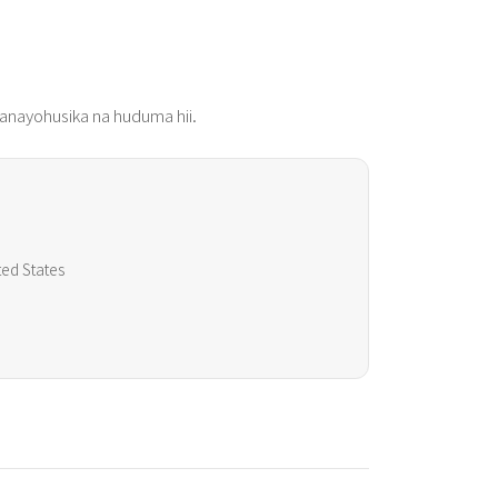
 yanayohusika na huduma hii.
ted States