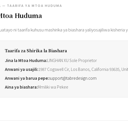
1 — TAARIFA YA MTOA HUDUMA
Mtoa Huduma
fuatayo ni taarifa kuhusu mashirika ya biashara yaliyosajiliwa kisheria
Taarifa za Shirika la Biashara
Jina la Mtoa Huduma:
LINGHAN XU Sole Proprietor
Anwani ya usajili:
1987 Cogswell Cir, Los Banos, California 93635, Uni
Anwani ya barua pepe:
support@tabredesign.com
Aina ya biashara:
Mmiliki wa Pekee