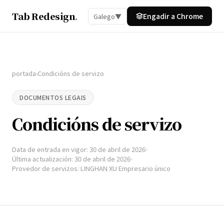
Tab Redesign
.
Engadir a Chrome
Galego
▼
portada
Condicións de servizo
›
DOCUMENTOS LEGAIS
Condicións de servizo
Data de entrada en vigor: 30 de abril de 2026
Última actualización: 30 de abril de 2026
Provedor de servizos: LINGHAN XU Empresario único