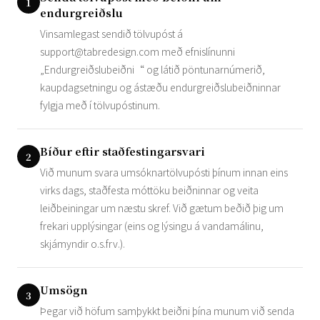
1
endurgreiðslu
Vinsamlegast sendið tölvupóst á
support@tabredesign.com
með efnislínunni
„Endurgreiðslubeiðni“ og látið pöntunarnúmerið,
kaupdagsetningu og ástæðu endurgreiðslubeiðninnar
fylgja með í tölvupóstinum.
Bíður eftir staðfestingarsvari
2
Við munum svara umsóknartölvupósti þínum innan eins
virks dags, staðfesta móttöku beiðninnar og veita
leiðbeiningar um næstu skref. Við gætum beðið þig um
frekari upplýsingar (eins og lýsingu á vandamálinu,
skjámyndir o.s.frv.).
Umsögn
3
Þegar við höfum samþykkt beiðni þína munum við senda