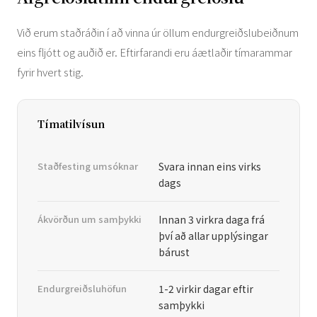
Við erum staðráðin í að vinna úr öllum endurgreiðslubeiðnum
eins fljótt og auðið er. Eftirfarandi eru áætlaðir tímarammar
fyrir hvert stig.
Tímatilvísun
Staðfesting umsóknar
Svara innan eins virks
dags
Ákvörðun um samþykki
Innan 3 virkra daga frá
því að allar upplýsingar
bárust
Endurgreiðsluhöfun
1-2 virkir dagar eftir
samþykki