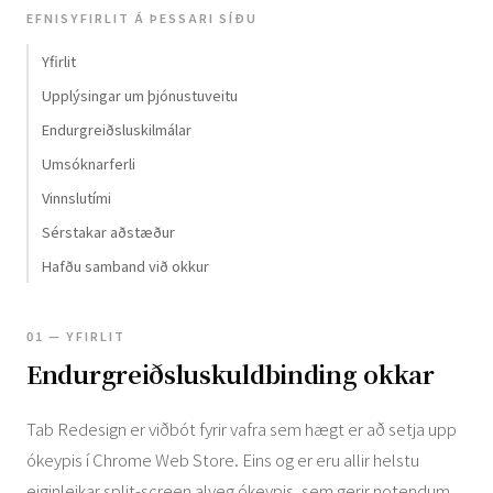
EFNISYFIRLIT Á ÞESSARI SÍÐU
Yfirlit
Upplýsingar um þjónustuveitu
Endurgreiðsluskilmálar
Umsóknarferli
Vinnslutími
Sérstakar aðstæður
Hafðu samband við okkur
01 — YFIRLIT
Endurgreiðsluskuldbinding okkar
Tab Redesign er viðbót fyrir vafra sem hægt er að setja upp
ókeypis í Chrome Web Store. Eins og er eru allir helstu
eiginleikar split-screen alveg ókeypis, sem gerir notendum