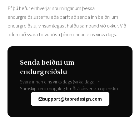
Ef þú hefur einhverjar spurningar um þessa
endurgreiðslustefnu eða þarft að senda inn beiðni um
endurgreiðslu, vinsamlegast hafðu samband við okkur. Við
lofum að svara tölvupósti þínum innan eins virks dags.
Senda beiðni um
endurgreiðslu
Svara innan eins virks dags (virka daga) •
Samskipti eru möguleg bæði á kínversku og ensku
support@tabredesign.com