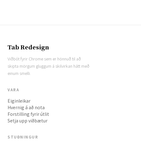
Tab Redesign
Viðbót fyrir Chrome sem er hönnuð til að
skipta mörgum gluggum á skilvirkan hátt með
einum smelli.
VARA
Eiginleikar
Hvernig á að nota
Forstilling fyrir útlit
Setja upp viðbætur
STUÐNINGUR