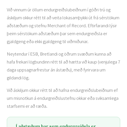
Við vinnum úr öllum endurgreiðslubeiðnum í góðri trú og
áskiljum okkur rétt til að veita lokasamþykki út frá sérstökum
aðstæðum og stefnu Merchant of Record. Eftirfarandi lýsir
þeim sérstökum aðstæðum þar sem endurgreiðsla er
gjaldgeng eða ekki gjaldgeng til viðmiðunar.
Neytendur í ESB, Bretlandi og öðrum svæðum kunna að
hafa frekari lögbundinn rétt til að hætta við kaup (venjulega 7
daga uppsagnarfrestur án ástæðu), með fyrirvara um
gildandi lög.
Við áskiljum okkur rétt til að hafna endurgreiðslubeiðnum ef
um misnotkun á endurgreiðslustefnu okkar eða sviksamlega
starfsemi er að ræða.
Í aðstæðum þar sem endurgreiðsla er