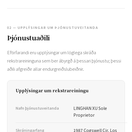
02 — UPPLÝSINGAR UM ÞJÓNUSTUVEITANDA
Þjónustuaðili
Eftirfarandi eru upplýsingar um löglega skráða
rekstrareininguna sem ber ábyrgð á þessari þjónustu; þessi
aðili afgreiðir allar endurgreiðslubeiðnir.
Upplýsingar um rekstrareiningu
Nafn þjónustuveitanda
LINGHAN XU Sole
Proprietor
Skráningarfang
1987 Cogswell Cir, Los