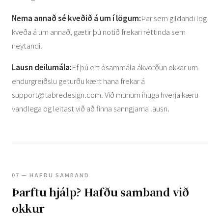
Nema annað sé kveðið á um í lögum:
Þar sem gildandi lög
kveða á um annað, gætir þú notið frekari réttinda sem
neytandi.
Lausn deilumála:
Ef þú ert ósammála ákvörðun okkar um
endurgreiðslu geturðu kært hana frekar á
support@tabredesign.com
. Við munum íhuga hverja kæru
vandlega og leitast við að finna sanngjarna lausn.
07 — HAFÐU SAMBAND
Þarftu hjálp? Hafðu samband við
okkur