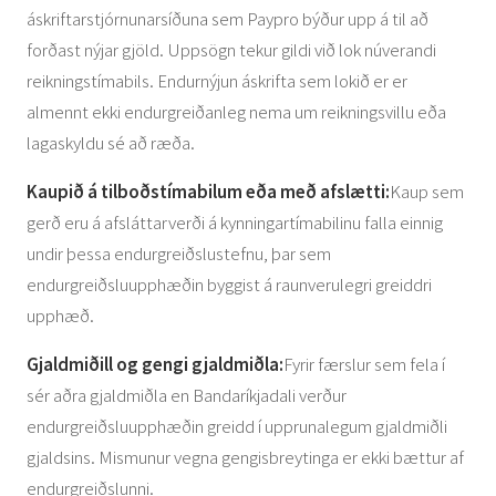
áskriftarstjórnunarsíðuna sem Paypro býður upp á til að
forðast nýjar gjöld. Uppsögn tekur gildi við lok núverandi
reikningstímabils. Endurnýjun áskrifta sem lokið er er
almennt ekki endurgreiðanleg nema um reikningsvillu eða
lagaskyldu sé að ræða.
Kaupið á tilboðstímabilum eða með afslætti:
Kaup sem
gerð eru á afsláttarverði á kynningartímabilinu falla einnig
undir þessa endurgreiðslustefnu, þar sem
endurgreiðsluupphæðin byggist á raunverulegri greiddri
upphæð.
Gjaldmiðill og gengi gjaldmiðla:
Fyrir færslur sem fela í
sér aðra gjaldmiðla en Bandaríkjadali verður
endurgreiðsluupphæðin greidd í upprunalegum gjaldmiðli
gjaldsins. Mismunur vegna gengisbreytinga er ekki bættur af
endurgreiðslunni.