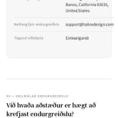
Banos, California 93635,
United States
Netfang fyrir endurgreiðslu
support@tabredesign.com
Tegund viðskipta
Einkaeigandi
03 — SKILMÁLAR ENDURGREIÐSLU
Við hvaða aðstæður er hægt að
krefjast endurgreiðslu?