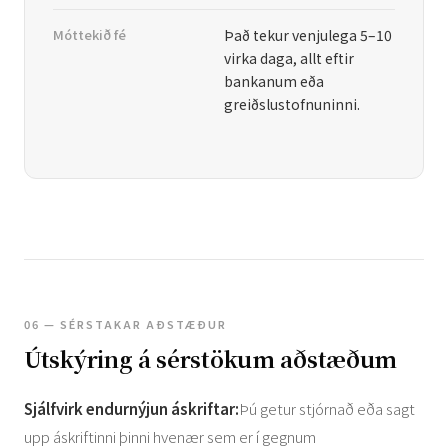
Móttekið fé
Það tekur venjulega 5–10
virka daga, allt eftir
bankanum eða
greiðslustofnuninni.
06 — SÉRSTAKAR AÐSTÆÐUR
Útskýring á sérstökum aðstæðum
Sjálfvirk endurnýjun áskriftar:
Þú getur stjórnað eða sagt
upp áskriftinni þinni hvenær sem er í gegnum