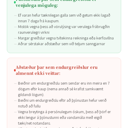
venjulega möguleg:
Ef varan hefur tæknilegan galla sem við getum ekki lagað
innan 7 daga frá kaupum.
Mistök vegna þess að vörulýsing var verulega frábrugðin
raunverulegri virkni
Margar greiðslur vegna tvítekinna reikninga eða kerfisvillna
Aðrar sérstakar aðstæður sem við teljum sanngjarnar
Aðstæður þar sem endurgreiðslur eru
almennt ekki veittar:
Beiðnir um endurgreiðslu sem sendar eru inn meira en 7
dögum eftir kaup (nema annað sé krafist samkvæmt
gildandi lögum).
Beiðni um endurgreiðslu eftir að þjónustan hefur verið
notuð að fullu
Vegna breytinga á persónulegum óskum, þess að þörf er
ekki lengur á þjónustunni eða vandamála með eigið
tæki/net notandans.