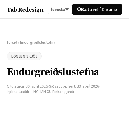
Tab Redesign
.
Bæta við í Chrome
Íslenska
▼
forsíða
Endurgreiðslustefna
›
LÖGLEG SKJÖL
Endurgreiðslustefna
Gildistaka: 30. apríl 2026
Síðast uppfært: 30. apríl 2026
Þjónustuaðili: LINGHAN XU Einkaeigandi