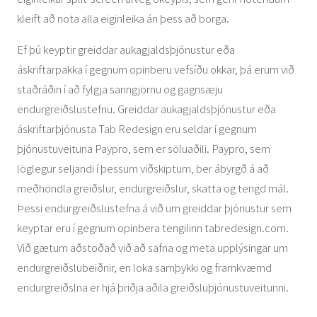
kleift að nota alla eiginleika án þess að borga.
Ef þú keyptir greiddar aukagjaldsþjónustur eða
áskriftarpakka í gegnum opinberu vefsíðu okkar, þá erum við
staðráðin í að fylgja sanngjörnu og gagnsæju
endurgreiðslustefnu. Greiddar aukagjaldsþjónustur eða
áskriftarþjónusta Tab Redesign eru seldar í gegnum
þjónustuveituna Paypro, sem er söluaðili. Paypro, sem
löglegur seljandi í þessum viðskiptum, ber ábyrgð á að
meðhöndla greiðslur, endurgreiðslur, skatta og tengd mál.
Þessi endurgreiðslustefna á við um greiddar þjónustur sem
keyptar eru í gegnum opinbera tengilinn tabredesign.com.
Við gætum aðstoðað við að safna og meta upplýsingar um
endurgreiðslubeiðnir, en loka samþykki og framkvæmd
endurgreiðslna er hjá þriðja aðila greiðsluþjónustuveitunni.