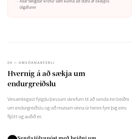
Allar tengdar kröfur sem kunna að stafa af ókeypis
útgáfunni
04 — UMSÓKNARFERLI
Hvernig á að sækja um
endurgreiðslu
Vinsamlegast fylgdu þessum skrefum til að senda inn beiðni
um endurgreiðslu og við munum vinna úr henni fyrir þig eins
fljótt og auðið er.
Senda tölvupóst með beiðni um