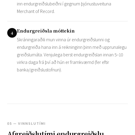
inn endurgreiðslubeiðni í gegnum þjónustuveituna
Merchant of Record.
Endurgreiðsla móttekin
4
Skráningaraðili mun vinna úr endurgreiðslunni og
endurgreiða hana inn á reikninginn þinn með upprunalegu
greiðslumáta. Venjulega berst endurgreiðslan innan 5–10
virkra daga frá því að hún er framkvæmd (fer eftir
banka/greiðslustofnun).
05 — VINNSLUTÍMI
Afgreiðslutími endurgreiðslu