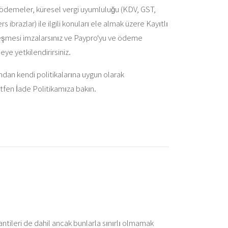
 ödemeler, küresel vergi uyumluluğu (KDV, GST,
s ibrazlar) ile ilgili konuları ele almak üzere Kayıtlı
zleşmesi imzalarsınız ve Paypro'yu ve ödeme
eye yetkilendirirsiniz.
ından kendi politikalarına uygun olarak
ütfen İade Politikamıza bakın.
rantileri de dahil ancak bunlarla sınırlı olmamak