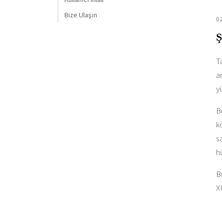
Bize Ulaşın
0
Ş
T
a
y
B
k
s
h
B
X