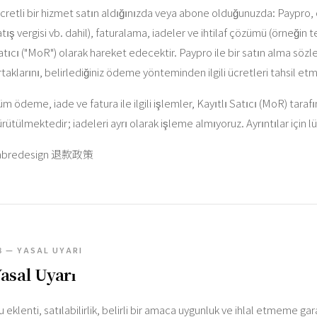
cretli bir hizmet satın aldığınızda veya abone olduğunuzda: Paypro,
atış vergisi vb. dahil), faturalama, iadeler ve ihtilaf çözümü (örneğin ter
atıcı ("MoR") olarak hareket edecektir. Paypro ile bir satın alma sö
rtaklarını, belirlediğiniz ödeme yönteminden ilgili ücretleri tahsil etm
üm ödeme, iade ve fatura ile ilgili işlemler, Kayıtlı Satıcı (MoR) taraf
ürütülmektedir; iadeleri ayrı olarak işleme almıyoruz. Ayrıntılar için l
abredesign 退款政策
8 — YASAL UYARI
asal Uyarı
u eklenti, satılabilirlik, belirli bir amaca uygunluk ve ihlal etmeme ga