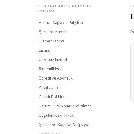
BU SAYFADAKI İÇINDEKILER
0
TABLOSU
H
Hizmet Sağlayıcı Bilgileri
A
Şartların Kabulü
Hizmet Tanımı
Lisans
Ücretsiz hizmet
fikri mülkiyet
Ücretli ve Abonelik
Yasal Uyarı
Gizlilik Politikası
Sorumluluğun sınırlandırılması
Uygulanacak Hukuk
Şartlar ve Koşullar Değişiyor
Kullanıcı ihlali