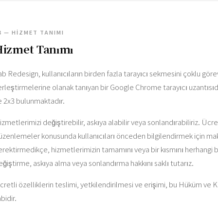
3 — HIZMET TANIMI
Hizmet Tanımı
ab Redesign, kullanıcıların birden fazla tarayıcı sekmesini çoklu gör
erleştirmelerine olanak tanıyan bir Google Chrome tarayıcı uzantısıd
e 2x3 bulunmaktadır.
izmetlerimizi değiştirebilir, askıya alabilir veya sonlandırabiliriz. Üc
üzenlemeler konusunda kullanıcıları önceden bilgilendirmek için mak
erektirmedikçe, hizmetlerimizin tamamını veya bir kısmını herhangi 
eğiştirme, askıya alma veya sonlandırma hakkını saklı tutarız.
cretli özelliklerin teslimi, yetkilendirilmesi ve erişimi, bu Hüküm ve K
bidir.