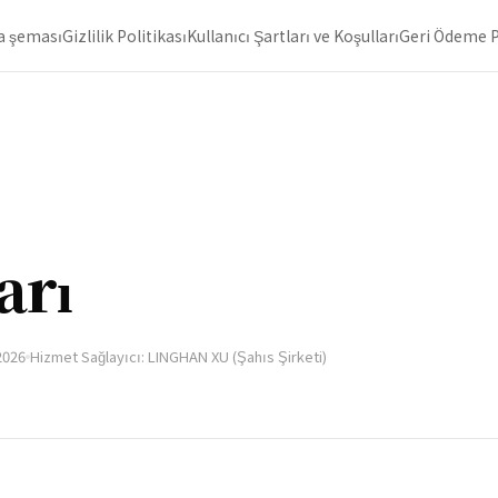
a şeması
Gizlilik Politikası
Kullanıcı Şartları ve Koşulları
Geri Ödeme P
arı
2026
Hizmet Sağlayıcı: LINGHAN XU (Şahıs Şirketi)