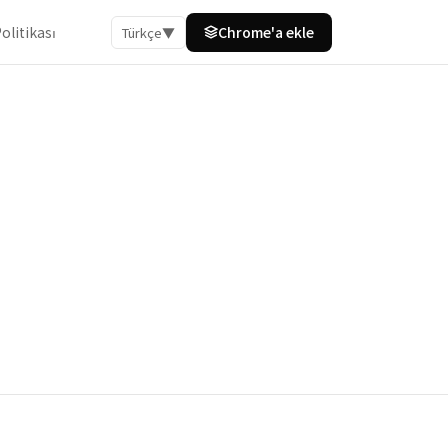
olitikası
Chrome'a ​​ekle
Türkçe
▼