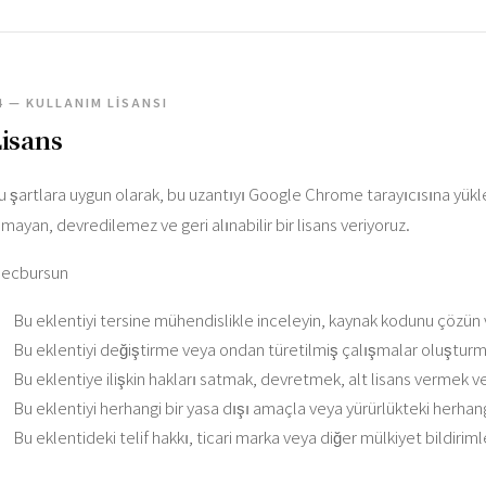
4 — KULLANIM LISANSI
isans
u şartlara uygun olarak, bu uzantıyı Google Chrome tarayıcısına yükle
lmayan, devredilemez ve geri alınabilir bir lisans veriyoruz.
ecbursun
Bu eklentiyi tersine mühendislikle inceleyin, kaynak kodunu çözün 
Bu eklentiyi değiştirme veya ondan türetilmiş çalışmalar oluşturm
Bu eklentiye ilişkin hakları satmak, devretmek, alt lisans vermek v
Bu eklentiyi herhangi bir yasa dışı amaçla veya yürürlükteki herhang
Bu eklentideki telif hakkı, ticari marka veya diğer mülkiyet bildirimle