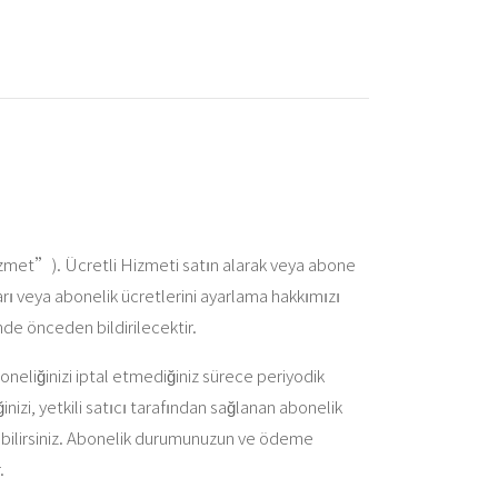
Hizmet”). Ücretli Hizmeti satın alarak veya abone
arı veya abonelik ücretlerini ayarlama hakkımızı
inde önceden bildirilecektir.
eliğinizi iptal etmediğiniz sürece periyodik
ğinizi, yetkili satıcı tarafından sağlanan abonelik
debilirsiniz. Abonelik durumunuzun ve ödeme
.