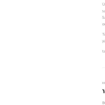
Ü
s
S
o
T
y
t
0
Y
B