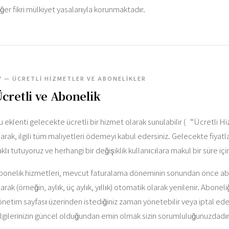
iğer fikri mülkiyet yasalarıyla korunmaktadır.
7 — ÜCRETLI HIZMETLER VE ABONELIKLER
cretli ve Abonelik
u eklenti gelecekte ücretli bir hizmet olarak sunulabilir (“Ücretli 
larak, ilgili tüm maliyetleri ödemeyi kabul edersiniz. Gelecekte fiyatl
aklı tutuyoruz ve herhangi bir değişiklik kullanıcılara makul bir süre iç
bonelik hizmetleri, mevcut faturalama döneminin sonundan önce abon
larak (örneğin, aylık, üç aylık, yıllık) otomatik olarak yenilenir. Aboneli
önetim sayfası üzerinden istediğiniz zaman yönetebilir veya iptal e
ilgilerinizin güncel olduğundan emin olmak sizin sorumluluğunuzdadır