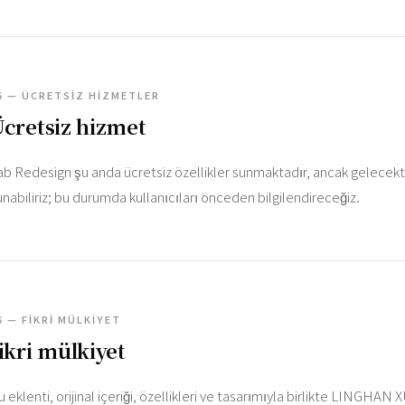
5 — ÜCRETSIZ HIZMETLER
cretsiz hizmet
ab Redesign şu anda ücretsiz özellikler sunmaktadır, ancak gelecekte
unabiliriz; bu durumda kullanıcıları önceden bilgilendireceğiz.
6 — FIKRI MÜLKIYET
ikri mülkiyet
u eklenti, orijinal içeriği, özellikleri ve tasarımıyla birlikte LINGHAN X