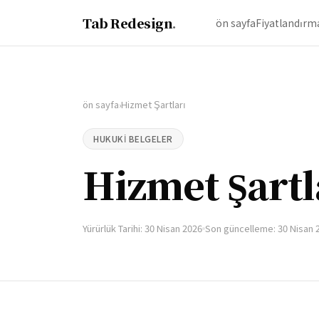
Tab Redesign
.
ön sayfa
Fiyatlandırm
ön sayfa
Hizmet Şartları
›
HUKUKI BELGELER
Hizmet Şartl
Yürürlük Tarihi: 30 Nisan 2026
Son güncelleme: 30 Nisan 