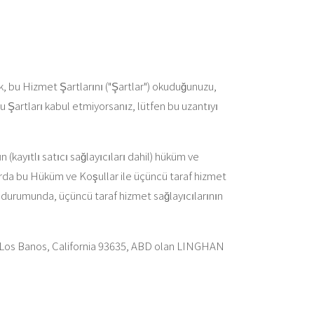
, bu Hizmet Şartlarını ("Şartlar") okuduğunuzu,
Bu Şartları kabul etmiyorsanız, lütfen bu uzantıyı
 (kayıtlı satıcı sağlayıcıları dahil) hüküm ve
larda bu Hüküm ve Koşullar ile üçüncü taraf hizmet
sı durumunda, üçüncü taraf hizmet sağlayıcılarının
ir, Los Banos, California 93635, ABD olan LINGHAN