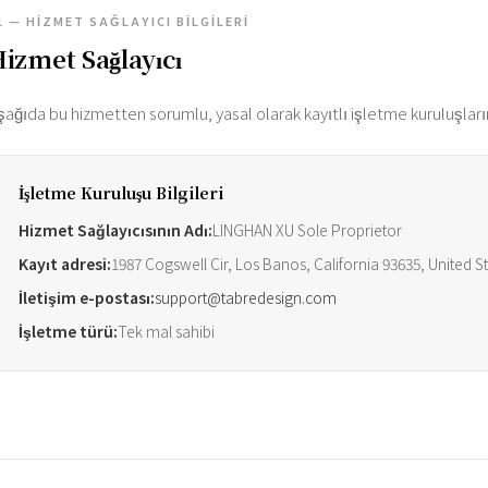
1 — HIZMET SAĞLAYICI BILGILERI
izmet Sağlayıcı
şağıda bu hizmetten sorumlu, yasal olarak kayıtlı işletme kuruluşlarına
İşletme Kuruluşu Bilgileri
Hizmet Sağlayıcısının Adı:
LINGHAN XU Sole Proprietor
Kayıt adresi:
1987 Cogswell Cir, Los Banos, California 93635, United S
İletişim e-postası:
support@tabredesign.com
İşletme türü:
Tek mal sahibi