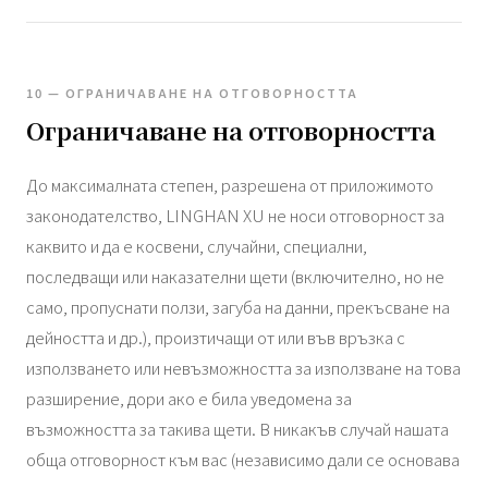
10 — ОГРАНИЧАВАНЕ НА ОТГОВОРНОСТТА
Ограничаване на отговорността
До максималната степен, разрешена от приложимото
законодателство, LINGHAN XU не носи отговорност за
каквито и да е косвени, случайни, специални,
последващи или наказателни щети (включително, но не
само, пропуснати ползи, загуба на данни, прекъсване на
дейността и др.), произтичащи от или във връзка с
използването или невъзможността за използване на това
разширение, дори ако е била уведомена за
възможността за такива щети. В никакъв случай нашата
обща отговорност към вас (независимо дали се основава