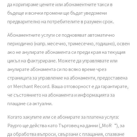
да коригираме цените или абонаментните такси в
бъдеще и всички промени ще бъдат уведомени
предварително на потребителите в разумен срок.
Абонаментните услуги се подновяват автоматично
периодично (напр. месечно, тримесечно, годишно), освен
ако не анулирате абонамента си преди края на текущия
цикъл на фактуриране. Можете да управлявате или
анулирате абонамента си по всяко време чрез
страницата за управление на абонаменти, предоставена
от Merchant Record. Ваша отговорност е да гарантирате,
че състоянието на абонамента и информацията за
плащане са актуални.
Когато закупите или се абонирате за платена услуга:
Paypro ще действа като Търговец на данни („MoR“), за
да обработва въпроси, свързани с плащания, спазване