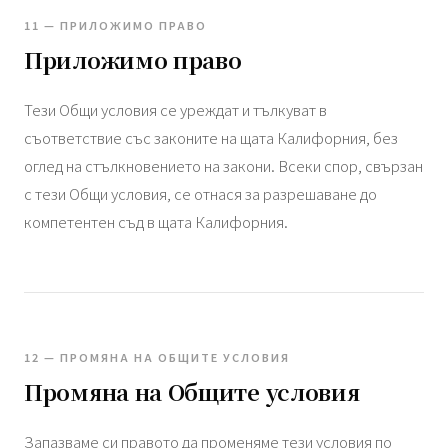
11 — ПРИЛОЖИМО ПРАВО
Приложимо право
Тези Общи условия се уреждат и тълкуват в
съответствие със законите на щата Калифорния, без
оглед на стълкновението на закони. Всеки спор, свързан
с тези Общи условия, се отнася за разрешаване до
компетентен съд в щата Калифорния.
12 — ПРОМЯНА НА ОБЩИТЕ УСЛОВИЯ
Промяна на Общите условия
Запазваме си правото да променяме тези условия по