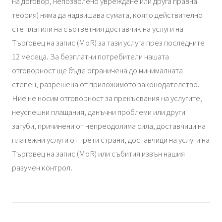
на договор, непозволено увреждане или друга правна
теория) няма да надвишава сумата, която действително
сте платили на съответния доставчик на услуги на
Търговец на запис (MoR) за тази услуга през последните
12 месеца. За безплатни потребители нашата
отговорност ще бъде ограничена до минималната
степен, разрешена от приложимото законодателство.
Ние не носим отговорност за прекъсвания на услугите,
неуспешни плащания, данъчни проблеми или други
загуби, причинени от непреодолима сила, доставчици на
платежни услуги от трети страни, доставчици на услуги на
Търговец на запис (MoR) или събития извън нашия
разумен контрол.