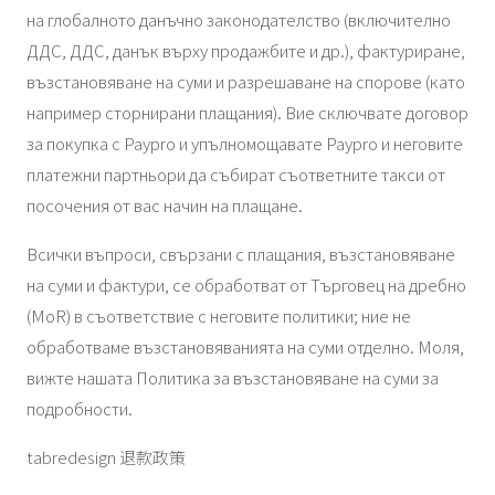
на глобалното данъчно законодателство (включително
ДДС, ДДС, данък върху продажбите и др.), фактуриране,
възстановяване на суми и разрешаване на спорове (като
например сторнирани плащания). Вие сключвате договор
за покупка с Paypro и упълномощавате Paypro и неговите
платежни партньори да събират съответните такси от
посочения от вас начин на плащане.
Всички въпроси, свързани с плащания, възстановяване
на суми и фактури, се обработват от Търговец на дребно
(MoR) в съответствие с неговите политики; ние не
обработваме възстановяванията на суми отделно. Моля,
вижте нашата Политика за възстановяване на суми за
подробности.
tabredesign 退款政策