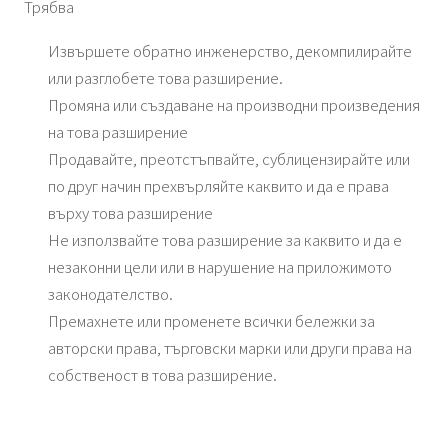
Трябва
Извършете обратно инженерство, декомпилирайте
или разглобете това разширение.
Промяна или създаване на производни произведения
на това разширение
Продавайте, преотстъпвайте, сублицензирайте или
по друг начин прехвърляйте каквито и да е права
върху това разширение
Не използвайте това разширение за каквито и да е
незаконни цели или в нарушение на приложимото
законодателство.
Премахнете или променете всички бележки за
авторски права, търговски марки или други права на
собственост в това разширение.