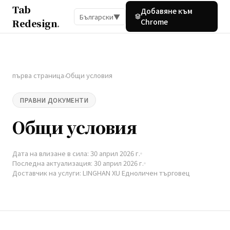
Tab
Добавяне към
Български
▼
Redesign
.
Chrome
първа страница
Общи условия
›
ПРАВНИ ДОКУМЕНТИ
Общи условия
Дата на влизане в сила: 30 април 2026 г.
Последна актуализация: 30 април 2026 г.
Доставчик на услуги: LINGHAN XU Едноличен търговец