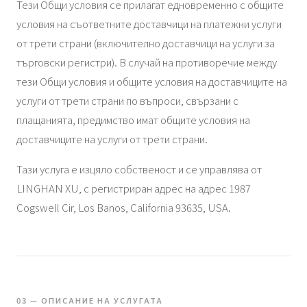
Тези Общи условия се прилагат едновременно с общите
условия на съответните доставчици на платежни услуги
от трети страни (включително доставчици на услуги за
търговски регистри). В случай на противоречие между
тези Общи условия и общите условия на доставчиците на
услуги от трети страни по въпроси, свързани с
плащанията, предимство имат общите условия на
доставчиците на услуги от трети страни.
Тази услуга е изцяло собственост и се управлява от
LINGHAN XU, с регистриран адрес на адрес 1987
Cogswell Cir, Los Banos, California 93635, USA.
03 — ОПИСАНИЕ НА УСЛУГАТА