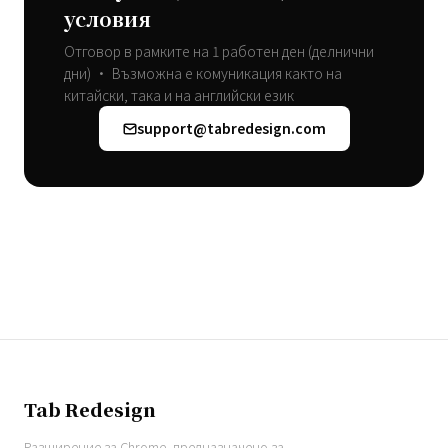
условия
Отговор в рамките на 1 работен ден (делнични
дни) • Възможна е комуникация както на
китайски, така и на английски език
support@tabredesign.com
Tab Redesign
Разширение за Chrome, предназначено за