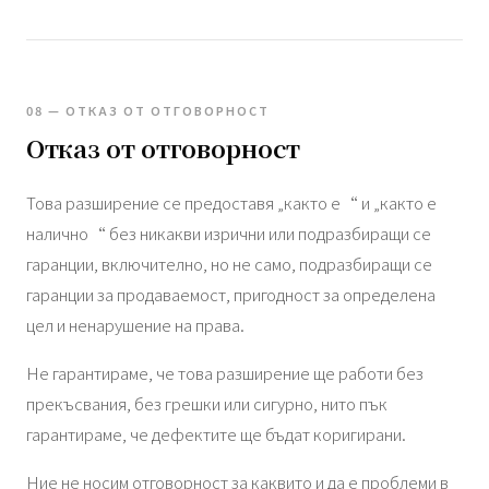
08 — ОТКАЗ ОТ ОТГОВОРНОСТ
Отказ от отговорност
Това разширение се предоставя „както е“ и „както е
налично“ без никакви изрични или подразбиращи се
гаранции, включително, но не само, подразбиращи се
гаранции за продаваемост, пригодност за определена
цел и ненарушение на права.
Не гарантираме, че това разширение ще работи без
прекъсвания, без грешки или сигурно, нито пък
гарантираме, че дефектите ще бъдат коригирани.
Ние не носим отговорност за каквито и да е проблеми в