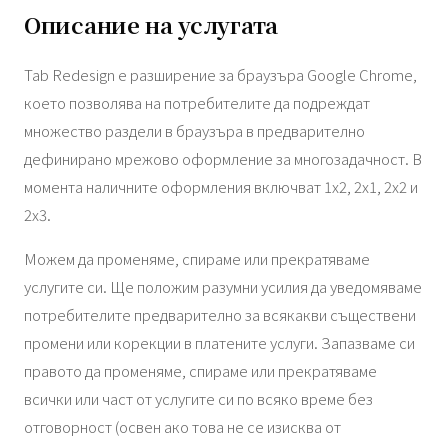
Описание на услугата
Tab Redesign е разширение за браузъра Google Chrome,
което позволява на потребителите да подреждат
множество раздели в браузъра в предварително
дефинирано мрежово оформление за многозадачност. В
момента наличните оформления включват 1x2, 2x1, 2x2 и
2x3.
Можем да променяме, спираме или прекратяваме
услугите си. Ще положим разумни усилия да уведомяваме
потребителите предварително за всякакви съществени
промени или корекции в платените услуги. Запазваме си
правото да променяме, спираме или прекратяваме
всички или част от услугите си по всяко време без
отговорност (освен ако това не се изисква от