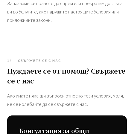
Запазваме си правото да спрем или прекратим достъпа
ви до Услугите, ако нарушите настоящите Условия или
приложимите закони.
14 — СВЪРЖЕТЕ СЕ С НАС
Нуждаете се от помощ? Свържете
се с нас
Ако имате някакви въпроси относно тези условия, моля,
не се колебайте да се свържете с нас.
Консултация за общи