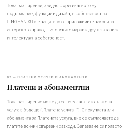
Това разширение, заедно с оригиналното му
съдържание, функции и дизайн, е собственост на
LINGHAN XU и е защитено от приложимите закони за
авторското право, търговските марки и други закони за
интелектуална собственост.
07 — ПЛАТЕНИ УСЛУГИ И АБОНАМЕНТИ
Платени и абонаментни
Това разширение може да се предлага като платена
услуга в бъдеще („Платена услуга“). С покупката или
абонамента за Платената услуга, вие се съгласявате да
платите всички свързани разходи. Запазваме си правото