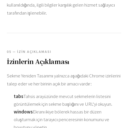
kullanıldığında, ilgili bilgiler karşılık gelen hizmet sağlayıcı
tarafından işlenebilir.
05 — İZIN AÇIKLAMASI
İzinlerin Açıklaması
Sekme Yeniden Tasarımı yalnızca aşağıdaki Chrome izinlerini
talep eder ve her birinin açık bir amacı vardır:
tabs
Tahsis arayüzünde mevcut sekmelerin listesini
görüntülemek için sekme başlığını ve URL'yi okuyun.
windows
Ekranı ikiye bölerek hassas bir düzen
oluşturmak için tarayıcı penceresinin konumunu ve
boyutunu yönetin.