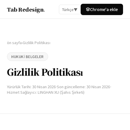
Tab Redesign
.
Chrome'a ​​ekle
Türkçe
▼
ön sayfa
Gizlilik Politikası
›
HUKUKI BELGELER
Gizlilik Politikası
Yürürlük Tarihi: 30 Nisan 2026
Son güncelleme: 30 Nisan 2026
Hizmet Sağlayıcı: LINGHAN XU (Şahıs Şirketi)