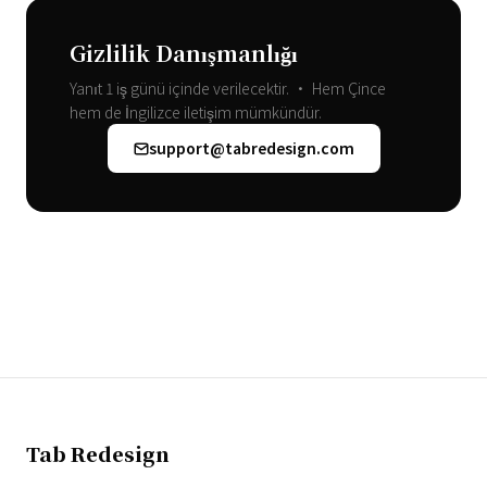
Gizlilik Danışmanlığı
Yanıt 1 iş günü içinde verilecektir. • Hem Çince
hem de İngilizce iletişim mümkündür.
support@tabredesign.com
Tab Redesign