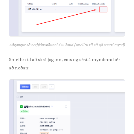
Aðgangur að netþjónssíðunni á uCloud (smelltu til að sjá stærri mynd)
Smelltu til að skrá þig inn, eins og sést á myndinni hér
að neðan: