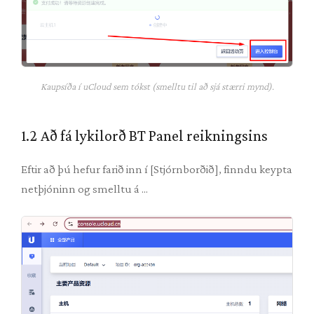
Kaupsíða í uCloud sem tókst (smelltu til að sjá stærri mynd).
1.2 Að fá lykilorð BT Panel reikningsins
Eftir að þú hefur farið inn í [Stjórnborðið], finndu keypta
netþjóninn og smelltu á ...