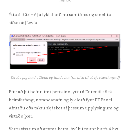
mynd).
Ýttu á [Ctrl+V] á lyklaborðinu samtímis og smelltu
síðan á: [Leyfa]
Skráðu þig inn í uCloud og límdu inn (smelltu til að sjá stærri mynd)
Eftir að þú hefur límt þetta inn, ýttu á Enter til að fá
heimilisfang, notandanafn og lykilorð fyrir BT Panel.
Afritaðu eða taktu skjáskot af þessum upplýsingum og
vistaðu þær.
Vertu viss um að geyma þetta, því þú munt þurfa á því