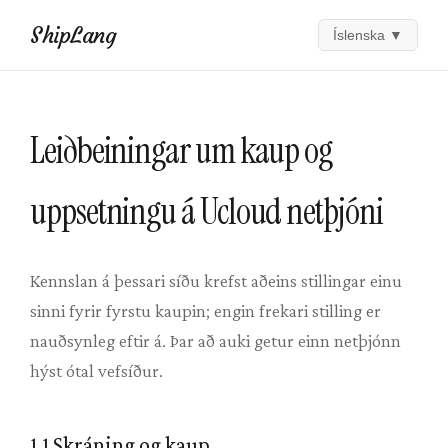
ShipLang
Íslenska
▼
Leiðbeiningar um kaup og
uppsetningu á Ucloud netþjóni
Kennslan á þessari síðu krefst aðeins stillingar einu
sinni fyrir fyrstu kaupin; engin frekari stilling er
nauðsynleg eftir á. Þar að auki getur einn netþjónn
hýst ótal vefsíður.
1.1 Skráning og kaup