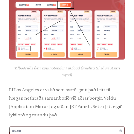
Tilboðssíða fyrir nýja notendur í uCloud (smelltu til að sjá stærri
mynd).
Ef Los Angeles er valið sem svæði gæti það leitt til
hægari nethraða samanborið við aðrar borgir. Veldu
[Application Mirror] og síðan [BT Panel]. Settu þitt eigið
lykilorð og mundu það.