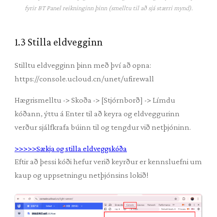
fyrir BT Panel reikninginn þinn (smelltu til að sjá stærri mynd).
1.3 Stilla eldvegginn
Stilltu eldvegginn þinn með því að opna:
https://console.ucloud.cn/unet/ufirewall
Hægrismelltu -> Skoða -> [Stjórnborð] -> Límdu
kóðann, ýttu á Enter til að keyra og eldveggurinn
verður sjálfkrafa búinn til og tengdur við netþjóninn.
>>>>>Sækja og stilla eldveggskóða
Eftir að þessi kóði hefur verið keyrður er kennsluefni um
kaup og uppsetningu netþjónsins lokið!