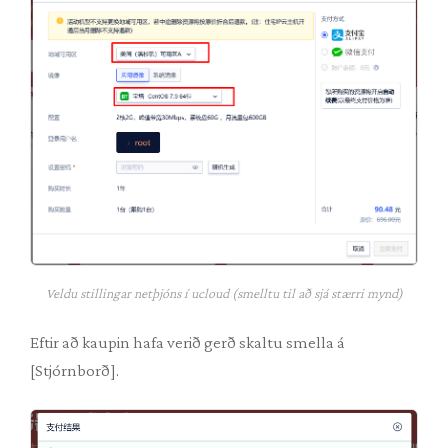
Veldu stillingar netþjóns í ucloud (smelltu til að sjá stærri mynd)
Eftir að kaupin hafa verið gerð skaltu smella á
[Stjórnborð].