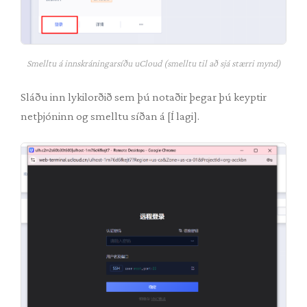
Smelltu á innskráningarsíðu uCloud (smelltu til að sjá stærri mynd)
Sláðu inn lykilorðið sem þú notaðir þegar þú keyptir
netþjóninn og smelltu síðan á [Í lagi].