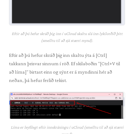
Eftir að þú hefur skráð þig inn í uCloud skaltu slá inn lykilorðið þitt
(smelltu til að sjá stærri mynd).
Eftir að þú hefur skráð þig inn skaltu ýta á [Ctrl]
takkann þrisvar sinnum í röð. Ef skilaboðin "[Ctrl+V til
að líma]" birtast eins og sýnt er á myndinni hér að
neðan, þá hefur ferlið tekist.
Líma er leyfilegt eftir innskráningu í uCloud (smelltu til að sjá stærri