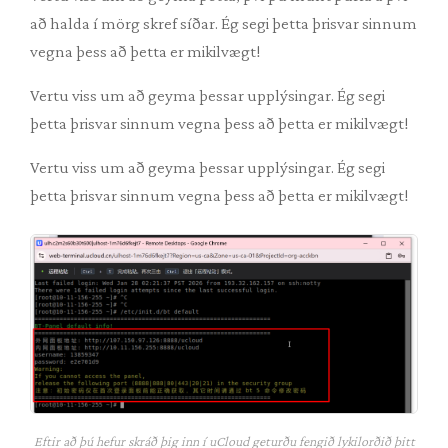
að halda í mörg skref síðar. Ég segi þetta þrisvar sinnum
vegna þess að þetta er mikilvægt!
Vertu viss um að geyma þessar upplýsingar. Ég segi
þetta þrisvar sinnum vegna þess að þetta er mikilvægt!
Vertu viss um að geyma þessar upplýsingar. Ég segi
þetta þrisvar sinnum vegna þess að þetta er mikilvægt!
Eftir að þú hefur skráð þig inn í uCloud geturðu fengið lykilorðið þitt