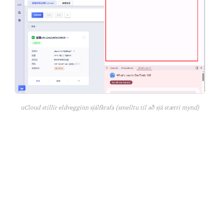
uCloud stillir eldvegginn sjálfkrafa (smelltu til að sjá stærri mynd)