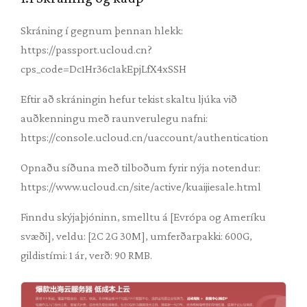
Skráning í gegnum þennan hlekk:
https://passport.ucloud.cn?
cps_code=Dc1Hr36c1akEpjLfX4xSSH
Eftir að skráningin hefur tekist skaltu ljúka við
auðkenningu með raunverulegu nafni:
https://console.ucloud.cn/uaccount/authentication
Opnaðu síðuna með tilboðum fyrir nýja notendur:
https://www.ucloud.cn/site/active/kuaijiesale.html
Finndu skýjaþjóninn, smelltu á [Evrópa og Ameríku
svæði], veldu: [2C 2G 30M], umferðarpakki: 600G,
gildistími: 1 ár, verð: 90 RMB.