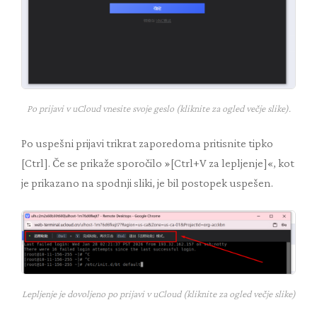
Po prijavi v uCloud vnesite svoje geslo (kliknite za ogled večje slike).
Po uspešni prijavi trikrat zaporedoma pritisnite tipko
[Ctrl]. Če se prikaže sporočilo »[Ctrl+V za lepljenje]«, kot
je prikazano na spodnji sliki, je bil postopek uspešen.
Lepljenje je dovoljeno po prijavi v uCloud (kliknite za ogled večje slike)