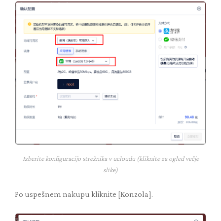
Izberite konfiguracijo strežnika v ucloudu (kliknite za ogled večje
slike)
Po uspešnem nakupu kliknite [Konzola].