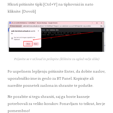
Hkrati pritisnite tipki [Ctrl+V] na tipkovnici in nato
kliknite: [Dovoli]
Prijavite se v uCloud in prilepite (kliknite za ogled večje slike)
Po uspešnem lepljenju pritisnite Enter, da dobite naslov,
uporabniško ime in geslo za BT Panel. Kopirajte ali
naredite posnetek zaslona in shranite te podatke.
Ne pozabite si tega shraniti, saj ga boste kasneje
potrebovali za veliko korakov. Ponavljam to trikrat, ker je
pomembno!