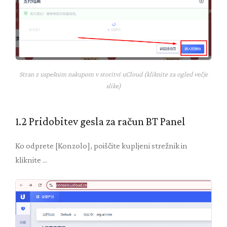
Stran z uspešnim nakupom v storitvi uCloud (kliknite za ogled večje
slike)
1.2 Pridobitev gesla za račun BT Panel
Ko odprete [Konzolo], poiščite kupljeni strežnik in
kliknite ...