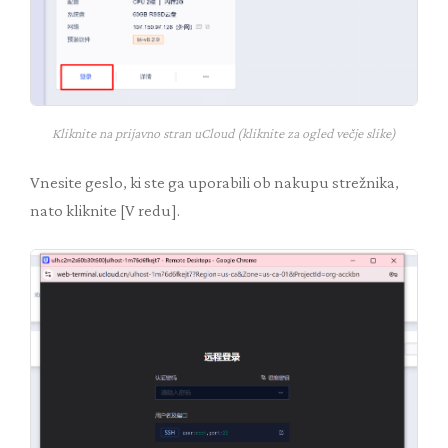
Kliknite na prijavno stran uCloud (kliknite za ogled večje slike)
Vnesite geslo, ki ste ga uporabili ob nakupu strežnika,
nato kliknite [V redu].