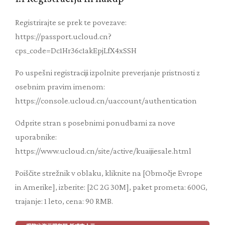
Registrirajte se prek te povezave:
https://passport.ucloud.cn?
cps_code=Dc1Hr36c1akEpjLfX4xSSH
Po uspešni registraciji izpolnite preverjanje pristnosti z
osebnim pravim imenom:
https://console.ucloud.cn/uaccount/authentication
Odprite stran s posebnimi ponudbami za nove
uporabnike:
https://www.ucloud.cn/site/active/kuaijiesale.html
Poiščite strežnik v oblaku, kliknite na [Območje Evrope
in Amerike], izberite: [2C 2G 30M], paket prometa: 600G,
trajanje: 1 leto, cena: 90 RMB.