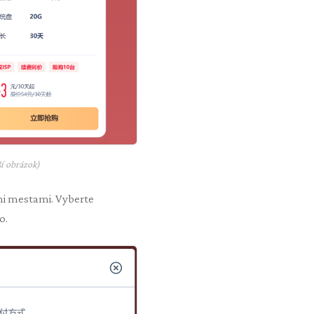
í obrázok)
mi mestami. Vyberte
o.