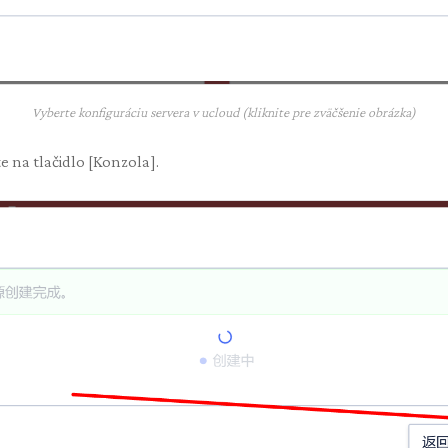
Vyberte konfiguráciu servera v ucloud (kliknite pre zväčšenie obrázka)
 na tlačidlo [Konzola].