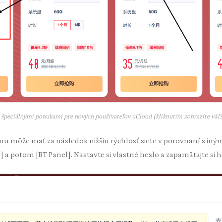
o špeciálnymi ponukami pre nových používateľov uCloud (kliknutím zobrazíte väčš
nu môže mať za následok nižšiu rýchlosť siete v porovnaní s iný
 a potom [BT Panel]. Nastavte si vlastné heslo a zapamätajte si h