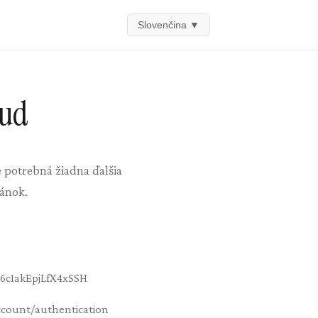
Slovenčina
▼
oud
 potrebná žiadna ďalšia
ánok.
36c1akEpjLfX4xSSH
ccount/authentication