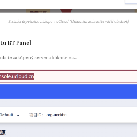
Stránka úspešného nákupu v uCloud (kliknutím zobrazíte väčší obrázok)
čtu BT Panel
dajte zakúpený server a kliknite na...