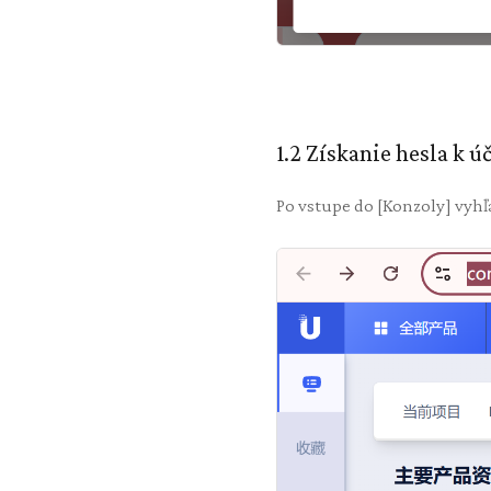
1.2 Získanie hesla k ú
Po vstupe do [Konzoly] vyhľa