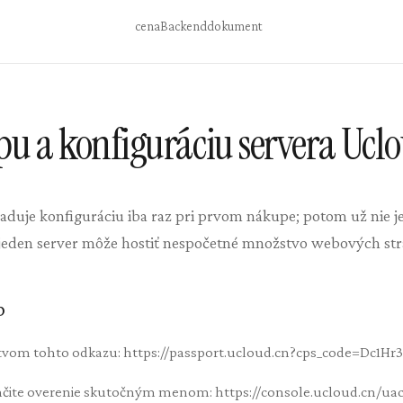
cena
Backend
dokument
u a konfiguráciu servera Ucl
aduje konfiguráciu iba raz pri prvom nákupe; potom už nie je
 jeden server môže hostiť nespočetné množstvo webových str
p
íctvom tohto odkazu: https://passport.ucloud.cn?cps_code=Dc1Hr
končite overenie skutočným menom: https://console.ucloud.cn/ua