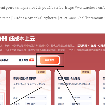
ymi ponukami pre nových používateľov: https://www.ucloud.cn/si
nite na [Európa a Amerika], vyberte: [2C 2G 30M], balík prenosu: 60