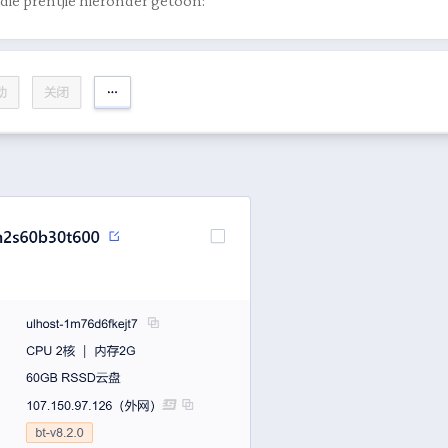
 die prentjie hieronder getoon: