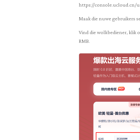
https://console.ucloud.cn/
Maak die nuwe gebruikers se
Vind die wolkbediener, klik o
RMB.