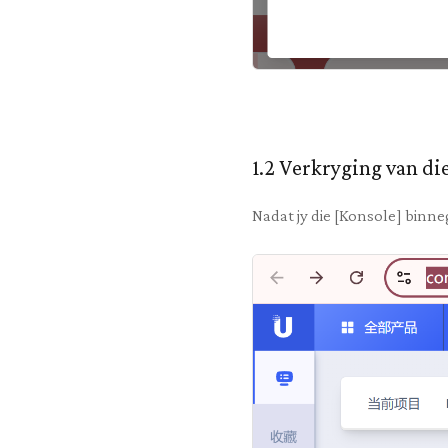
1.2 Verkryging van 
Nadat jy die [Konsole] binne