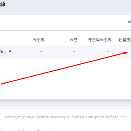
Kry toegang tot die bedienerbladsy op uCloud (klik om groter beeld te sien)