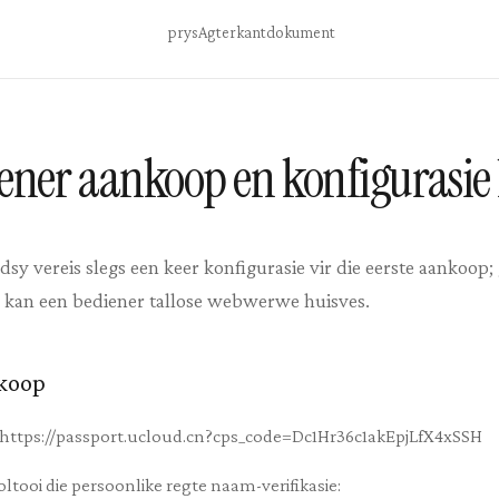
prys
Agterkant
dokument
ner aankoop en konfigurasie
adsy vereis slegs een keer konfigurasie vir die eerste aankoop
er kan een bediener tallose webwerwe huisves.
nkoop
el: https://passport.ucloud.cn?cps_code=Dc1Hr36c1akEpjLfX4xSSH
oltooi die persoonlike regte naam-verifikasie: