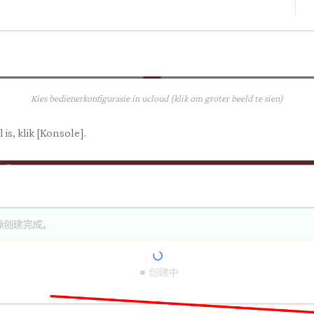
Kies bedienerkonfigurasie in ucloud (klik om groter beeld te sien)
is, klik [Konsole].