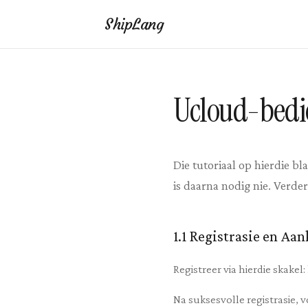
ShipLang
Ucloud-bedie
Die tutoriaal op hierdie bl
is daarna nodig nie. Verd
1.1 Registrasie en Aa
Registreer via hierdie skak
Na suksesvolle registrasie, v