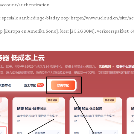
uaccount/authentication
 spesiale aanbiedinge-bladsy oop: https://www.ucloud.cn/site/act
p [Europa en Amerika Sone], kies: [2C 2G 30M], verkeerspakket: 600