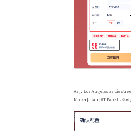
As jy Los Angeles as die stre
Mirror], dan [BT Panel]. Ste