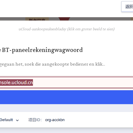
uCloud-aankoopsuksesbladsy (klik om groter beeld te sien)
die BT-paneelrekeningwagwoord
gegaan het, soek die aangekoopte bediener en klik...