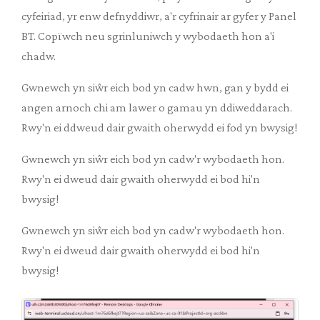
cyfeiriad, yr enw defnyddiwr, a'r cyfrinair ar gyfer y Panel
BT. Copïwch neu sgrinluniwch y wybodaeth hon a'i
chadw.
Gwnewch yn siŵr eich bod yn cadw hwn, gan y bydd ei
angen arnoch chi am lawer o gamau yn ddiweddarach.
Rwy'n ei ddweud dair gwaith oherwydd ei fod yn bwysig!
Gwnewch yn siŵr eich bod yn cadw'r wybodaeth hon.
Rwy'n ei dweud dair gwaith oherwydd ei bod hi'n
bwysig!
Gwnewch yn siŵr eich bod yn cadw'r wybodaeth hon.
Rwy'n ei dweud dair gwaith oherwydd ei bod hi'n
bwysig!