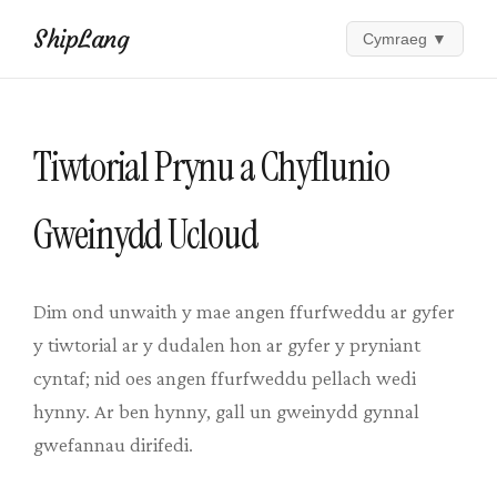
ShipLang
Cymraeg
▼
Tiwtorial Prynu a Chyflunio
Gweinydd Ucloud
Dim ond unwaith y mae angen ffurfweddu ar gyfer
y tiwtorial ar y dudalen hon ar gyfer y pryniant
cyntaf; nid oes angen ffurfweddu pellach wedi
hynny. Ar ben hynny, gall un gweinydd gynnal
gwefannau dirifedi.