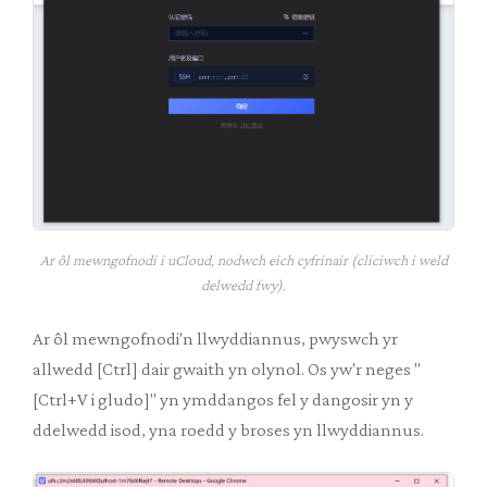
Ar ôl mewngofnodi i uCloud, nodwch eich cyfrinair (cliciwch i weld
delwedd fwy).
Ar ôl mewngofnodi'n llwyddiannus, pwyswch yr
allwedd [Ctrl] dair gwaith yn olynol. Os yw'r neges "
[Ctrl+V i gludo]" yn ymddangos fel y dangosir yn y
ddelwedd isod, yna roedd y broses yn llwyddiannus.