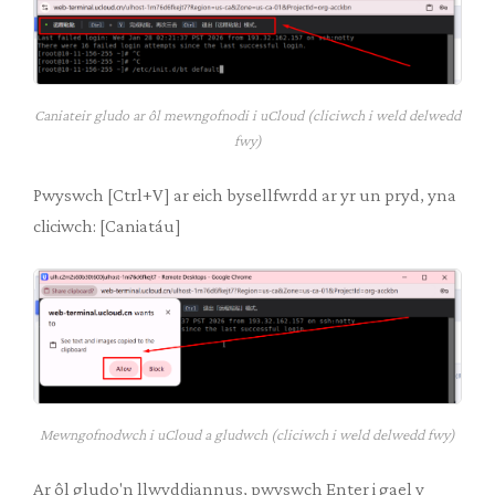
Caniateir gludo ar ôl mewngofnodi i uCloud (cliciwch i weld delwedd
fwy)
Pwyswch [Ctrl+V] ar eich bysellfwrdd ar yr un pryd, yna
cliciwch: [Caniatáu]
Mewngofnodwch i uCloud a gludwch (cliciwch i weld delwedd fwy)
Ar ôl gludo'n llwyddiannus, pwyswch Enter i gael y