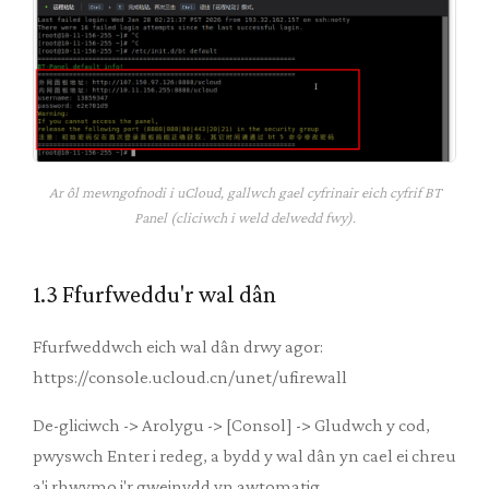
Ar ôl mewngofnodi i uCloud, gallwch gael cyfrinair eich cyfrif BT
Panel (cliciwch i weld delwedd fwy).
1.3 Ffurfweddu'r wal dân
Ffurfweddwch eich wal dân drwy agor:
https://console.ucloud.cn/unet/ufirewall
De-gliciwch -> Arolygu -> [Consol] -> Gludwch y cod,
pwyswch Enter i redeg, a bydd y wal dân yn cael ei chreu
a'i rhwymo i'r gweinydd yn awtomatig.