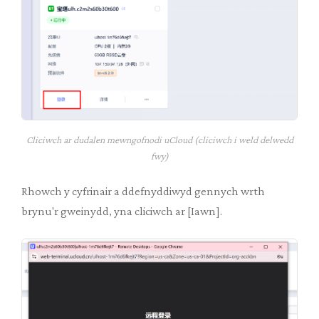
Cliciwch ar dudalen mewngofnodi uCloud (cliciwch i weld delwedd
fwy)
Rhowch y cyfrinair a ddefnyddiwyd gennych wrth
brynu'r gweinydd, yna cliciwch ar [Iawn].