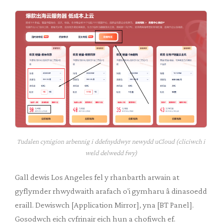
Tudalen cynigion arbennig i ddefnyddwyr newydd uCloud (cliciwch i
weld delwedd fwy)
Gall dewis Los Angeles fel y rhanbarth arwain at
gyflymder rhwydwaith arafach o'i gymharu â dinasoedd
eraill. Dewiswch [Application Mirror], yna [BT Panel].
Gosodwch eich cyfrinair eich hun a chofiwch ef.