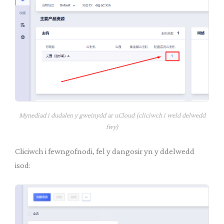
Mynediad i dudalen y gweinydd ar uCloud (cliciwch i weld delwedd
fwy)
Cliciwch i fewngofnodi, fel y dangosir yn y ddelwedd
isod: