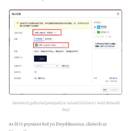
Dewiswch gyfluniad gweinydd yn ucloud (cliciwch i weld delwedd
fwy)
Ar ôl i'r pryniant fod yn llwyddiannus, cliciwch ar