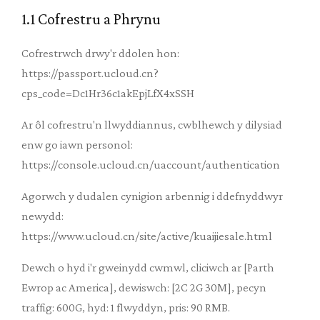
1.1 Cofrestru a Phrynu
Cofrestrwch drwy'r ddolen hon:
https://passport.ucloud.cn?
cps_code=Dc1Hr36c1akEpjLfX4xSSH
Ar ôl cofrestru'n llwyddiannus, cwblhewch y dilysiad
enw go iawn personol:
https://console.ucloud.cn/uaccount/authentication
Agorwch y dudalen cynigion arbennig i ddefnyddwyr
newydd:
https://www.ucloud.cn/site/active/kuaijiesale.html
Dewch o hyd i'r gweinydd cwmwl, cliciwch ar [Parth
Ewrop ac America], dewiswch: [2C 2G 30M], pecyn
traffig: 600G, hyd: 1 flwyddyn, pris: 90 RMB.