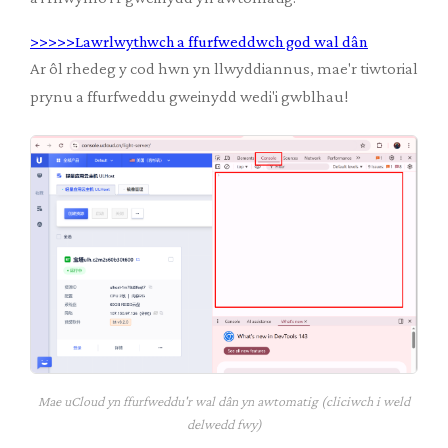
>>>>>Lawrlwythwch a ffurfweddwch god wal dân
Ar ôl rhedeg y cod hwn yn llwyddiannus, mae'r tiwtorial
prynu a ffurfweddu gweinydd wedi'i gwblhau!
Mae uCloud yn ffurfweddu'r wal dân yn awtomatig (cliciwch i weld
delwedd fwy)