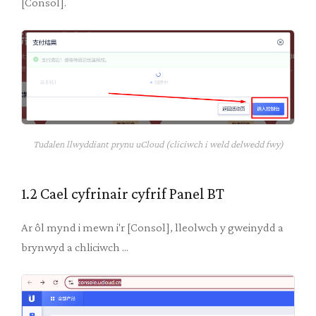
[Consol].
Tudalen llwyddiant prynu uCloud (cliciwch i weld delwedd fwy)
1.2 Cael cyfrinair cyfrif Panel BT
Ar ôl mynd i mewn i'r [Consol], lleolwch y gweinydd a
brynwyd a chliciwch ...