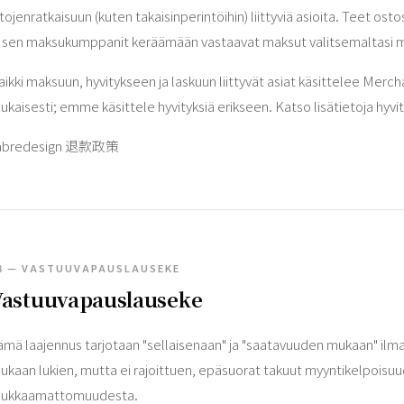
iitojenratkaisuun (kuten takaisinperintöihin) liittyviä asioita. Teet 
a sen maksukumppanit keräämään vastaavat maksut valitsemaltasi 
aikki maksuun, hyvitykseen ja laskuun liittyvät asiat käsittelee Me
ukaisesti; emme käsittele hyvityksiä erikseen. Katso lisätietoja hy
abredesign 退款政策
8 — VASTUUVAPAUSLAUSEKE
Vastuuvapauslauseke
ämä laajennus tarjotaan "sellaisenaan" ja "saatavuuden mukaan" ilman
ukaan lukien, mutta ei rajoittuen, epäsuorat takuut myyntikelpoisuu
oukkaamattomuudesta.