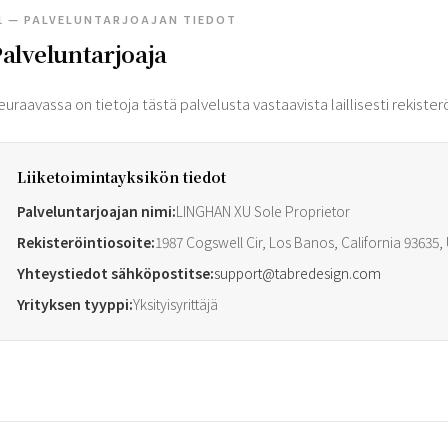
1 — PALVELUNTARJOAJAN TIEDOT
alveluntarjoaja
euraavassa on tietoja tästä palvelusta vastaavista laillisesti rekisterö
Liiketoimintayksikön tiedot
Palveluntarjoajan nimi:
LINGHAN XU Sole Proprietor
Rekisteröintiosoite:
1987 Cogswell Cir, Los Banos, California 93635, 
Yhteystiedot sähköpostitse:
support@tabredesign.com
Yrityksen tyyppi:
Yksityisyrittäjä