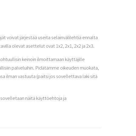
 voivat järjestää useita selainvälilehtiä ennalta
illa olevat asettelut ovat 1x2, 2x1, 2x2 ja 2x3.
uullisin keinoin ilmoittamaan käyttäjille
ullisiin palveluihin. Pidätämme oikeuden muokata,
a ilman vastuuta (paitsi jos sovellettava laki sitä
sovelletaan näitä käyttöehtoja ja