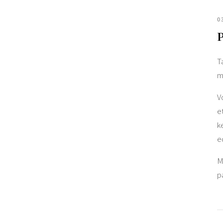
0
P
T
m
V
e
k
e
M
p