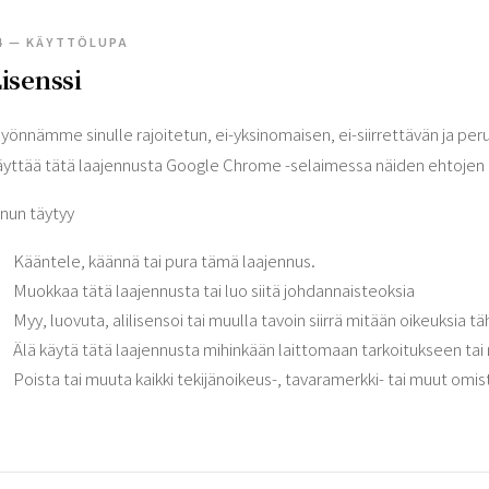
4 — KÄYTTÖLUPA
isenssi
yönnämme sinulle rajoitetun, ei-yksinomaisen, ei-siirrettävän ja pe
äyttää tätä laajennusta Google Chrome -selaimessa näiden ehtojen 
inun täytyy
Kääntele, käännä tai pura tämä laajennus.
Muokkaa tätä laajennusta tai luo siitä johdannaisteoksia
Myy, luovuta, alilisensoi tai muulla tavoin siirrä mitään oikeuksia 
Älä käytä tätä laajennusta mihinkään laittomaan tarkoitukseen tai 
Poista tai muuta kaikki tekijänoikeus-, tavaramerkki- tai muut omi