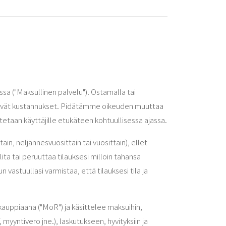
sa ("Maksullinen palvelu"). Ostamalla tai
ittyvät kustannukset. Pidätämme oikeuden muuttaa
itetaan käyttäjille etukäteen kohtuullisessa ajassa.
in, neljännesvuosittain tai vuosittain), ellet
ita tai peruuttaa tilauksesi milloin tahansa
vastuullasi varmistaa, että tilauksesi tila ja
 kauppiaana ("MoR") ja käsittelee maksuihin,
yntivero jne.), laskutukseen, hyvityksiin ja