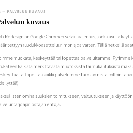
3 — PALVELUN KUVAUS
alvelun kuvaus
ab Redesign on Google Chromen selainlaajennus, jonka avulla käyttäjät
ääritettyyn ruudukkoasetteluun moniajoa varten. Tällä hetkellä saatav
oimme muokata, keskeyttää tai lopettaa palveluitamme. Pyrimme koht
tukäteen kaikista merkittävistä muutoksista tai mukautuksista maks
eskeyttää tai lopettaa kaikki palvelumme tai osan niistä milloin tahans
dellyttää).
aksullisten ominaisuuksien toimitukseen, valtuutukseen ja käyttöön 
alveluntarjoajan ostajan ehtoja.