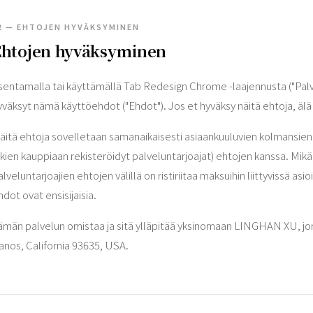
2 — EHTOJEN HYVÄKSYMINEN
Ehtojen hyväksyminen
sentamalla tai käyttämällä Tab Redesign Chrome -laajennusta ("Palve
yväksyt nämä käyttöehdot ("Ehdot"). Jos et hyväksy näitä ehtoja, älä 
äitä ehtoja sovelletaan samanaikaisesti asiaankuuluvien kolmansie
ukien kauppiaan rekisteröidyt palveluntarjoajat) ehtojen kanssa. Mik
alveluntarjoajien ehtojen välillä on ristiriitaa maksuihin liittyvissä 
hdot ovat ensisijaisia.
ämän palvelun omistaa ja sitä ylläpitää yksinomaan LINGHAN XU, jonk
anos, California 93635, USA.