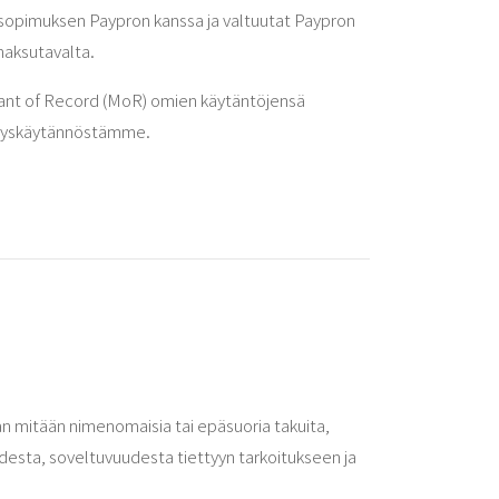
ostosopimuksen Paypron kanssa ja valtuutat Paypron
maksutavalta.
rchant of Record (MoR) omien käytäntöjensä
vityskäytännöstämme.
 mitään nimenomaisia ​​tai epäsuoria takuita,
desta, soveltuvuudesta tiettyyn tarkoitukseen ja