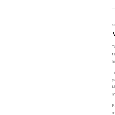
0
M
T
t
h
T
p
M
m
K
m