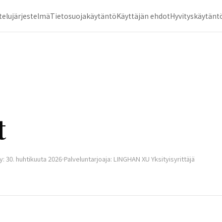
telujärjestelmä
Tietosuojakäytäntö
Käyttäjän ehdot
Hyvityskäytänt
t
y: 30. huhtikuuta 2026
Palveluntarjoaja: LINGHAN XU Yksityisyrittäjä