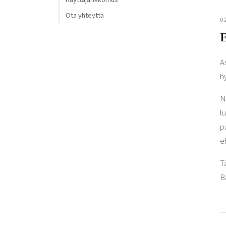
Ota yhteyttä
0
A
h
N
l
p
e
T
B