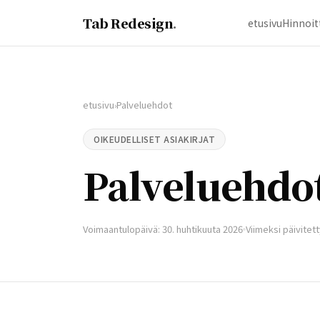
Tab Redesign
.
etusivu
Hinnoit
etusivu
Palveluehdot
›
OIKEUDELLISET ASIAKIRJAT
Palveluehdo
Voimaantulopäivä: 30. huhtikuuta 2026
Viimeksi päivitett