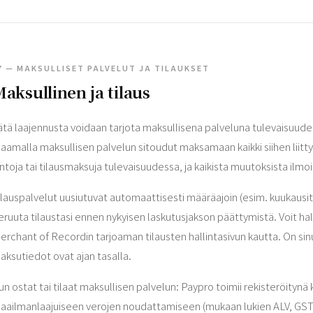
7 — MAKSULLISET PALVELUT JA TILAUKSET
aksullinen ja tilaus
ätä laajennusta voidaan tarjota maksullisena palveluna tulevaisuudes
ilaamalla maksullisen palvelun sitoudut maksamaan kaikki siihen li
intoja tai tilausmaksuja tulevaisuudessa, ja kaikista muutoksista ilmo
ilauspalvelut uusiutuvat automaattisesti määräajoin (esim. kuukausitta
eruuta tilaustasi ennen nykyisen laskutusjakson päättymistä. Voit hall
erchant of Recordin tarjoaman tilausten hallintasivun kautta. On sinun 
aksutiedot ovat ajan tasalla.
un ostat tai tilaat maksullisen palvelun: Paypro toimii rekisteröitynä
aailmanlaajuiseen verojen noudattamiseen (mukaan lukien ALV, GST, my