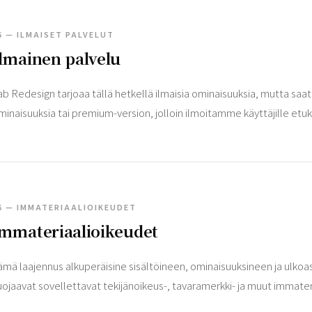
5 — ILMAISET PALVELUT
lmainen palvelu
ab Redesign tarjoaa tällä hetkellä ilmaisia ​​ominaisuuksia, mutta sa
minaisuuksia tai premium-version, jolloin ilmoitamme käyttäjille etu
6 — IMMATERIAALIOIKEUDET
mmateriaalioikeudet
ämä laajennus alkuperäisine sisältöineen, ominaisuuksineen ja ulko
uojaavat sovellettavat tekijänoikeus-, tavaramerkki- ja muut immateri