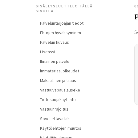
SISÄLLYSLUETTELO TÄLLÄ
0
SIVULLA
P
Palveluntarjoajan tiedot
S
Ehtojen hyväksyminen
Palvelun kuvaus
Lisenssi
Ilmainen palvelu
immateriaalioikeudet
Maksullinen ja tilaus
Vastuuvapauslauseke
Tietosuojakäytäntö
Vastuunrajoitus
Sovellettava laki
Käyttöehtojen muutos
Käyttäjärikkomus