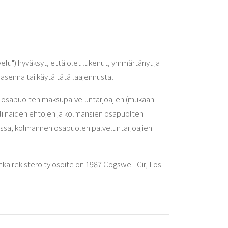
lu") hyväksyt, että olet lukenut, ymmärtänyt ja
asenna tai käytä tätä laajennusta.
n osapuolten maksupalveluntarjoajien (mukaan
äli näiden ehtojen ja kolmansien osapuolten
asioissa, kolmannen osapuolen palveluntarjoajien
a rekisteröity osoite on 1987 Cogswell Cir, Los