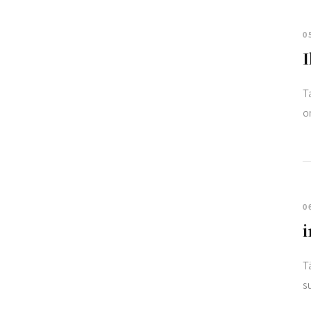
0
I
T
o
0
i
T
s