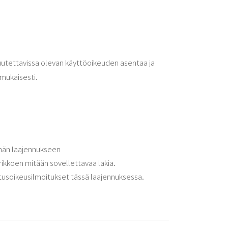
ruutettavissa olevan käyttöoikeuden asentaa ja
mukaisesti.
tähän laajennukseen
rikkoen mitään sovellettavaa lakia.
stusoikeusilmoitukset tässä laajennuksessa.