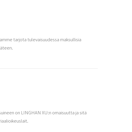
atamme tarjota tulevaisuudessa maksullisia
käteen.
asuineen on LINGHAN XU:n omaisuutta ja sitä
aalioikeuslait.