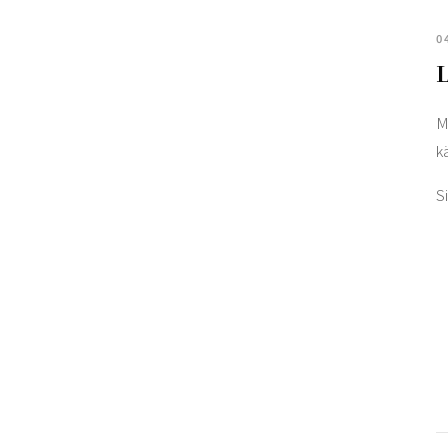
0
L
M
k
S