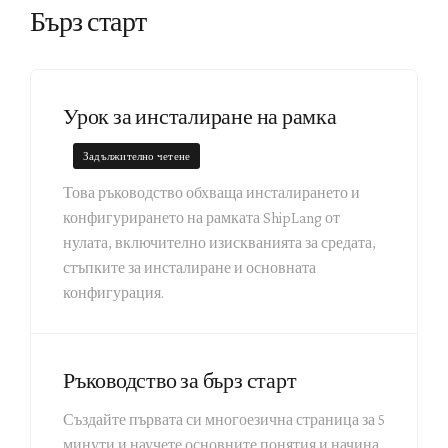
Бърз старт
Урок за инсталиране на рамка
Задължително четене
Това ръководство обхваща инсталирането и
конфигурирането на рамката ShipLang от
нулата, включително изискванията за средата,
стъпките за инсталиране и основната
конфигурация.
Ръководство за бърз старт
Създайте първата си многоезична страница за 5
минути и научете основните понятия и начина