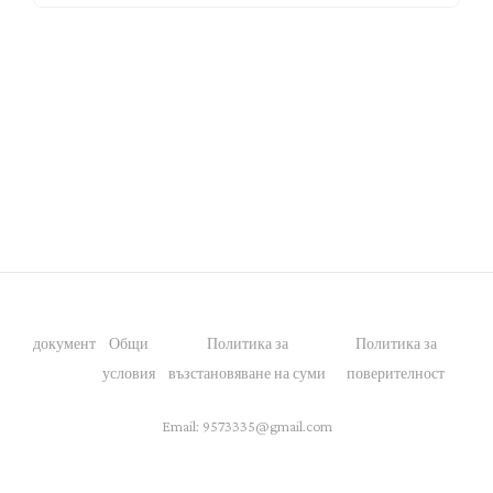
документ
Общи
Политика за
Политика за
условия
възстановяване на суми
поверителност
Email:
9573335@gmail.com