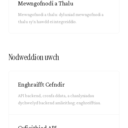
Mewngofnodi a Thalu
Mewngofnodi a thalu: dyluniad mewngofnodi a
thalu sy'n hawdd ei integreiddio.
Nodweddion uwch
Enghraifft Cefndir
API backend, cronfa ddata, a chanlyniadau
dychwelyd backend amlieithog; enghreifftiau.
Cyfieithiad API