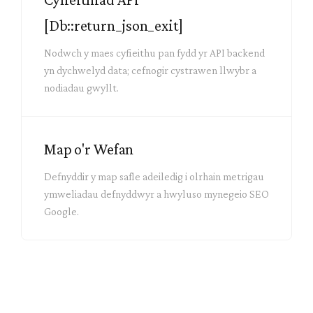
[Db::return_json_exit]
Nodwch y maes cyfieithu pan fydd yr API backend
yn dychwelyd data; cefnogir cystrawen llwybr a
nodiadau gwyllt.
Map o'r Wefan
Defnyddir y map safle adeiledig i olrhain metrigau
ymweliadau defnyddwyr a hwyluso mynegeio SEO
Google.