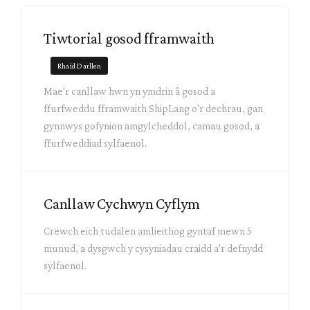
Tiwtorial gosod fframwaith
Rhaid Darllen
Mae'r canllaw hwn yn ymdrin â gosod a
ffurfweddu fframwaith ShipLang o'r dechrau, gan
gynnwys gofynion amgylcheddol, camau gosod, a
ffurfweddiad sylfaenol.
Canllaw Cychwyn Cyflym
Crëwch eich tudalen amlieithog gyntaf mewn 5
munud, a dysgwch y cysyniadau craidd a'r defnydd
sylfaenol.