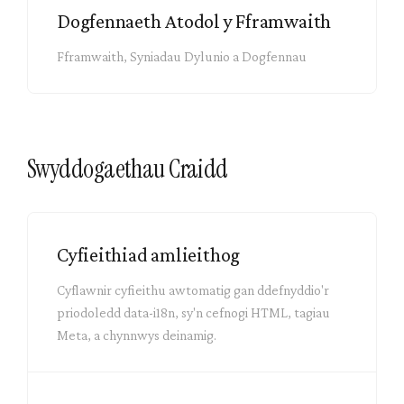
Dogfennaeth Atodol y Fframwaith
Fframwaith, Syniadau Dylunio a Dogfennau
Swyddogaethau Craidd
Cyfieithiad amlieithog
Cyflawnir cyfieithu awtomatig gan ddefnyddio'r
priodoledd data-i18n, sy'n cefnogi HTML, tagiau
Meta, a chynnwys deinamig.