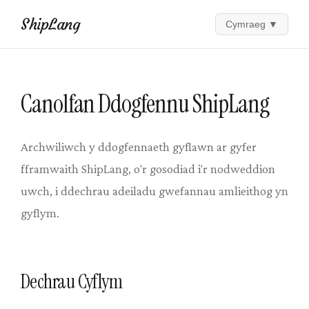
ShipLang
Cymraeg
▼
Canolfan Ddogfennu ShipLang
Archwiliwch y ddogfennaeth gyflawn ar gyfer
fframwaith ShipLang, o'r gosodiad i'r nodweddion
uwch, i ddechrau adeiladu gwefannau amlieithog yn
gyflym.
Dechrau Cyflym