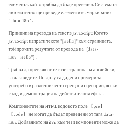
елемента, който трябва да бъде преведен. Системата
автоматично ще преведе елементите, маркирани с
`data-i18n`.
Принцип на превода на текст в JavaScript: Когато
JavaScript изпрати текста "[Hello]" към страницата,
той прочита резултата от превода на "[data-
i18n="Hello"]".
Трябва да превключите тази страница на английски,
за да я видите. По-долу са дадени примери за
употреба в различни често срещани сценарии, всеки
с код и демонстрация на действителния ефект.
Компонентите на HTML кодовото поле 【pre】
【code】 не могат да бъдат преведени от тага data-
i18n. Добавянето на i18n към тези компоненти може да