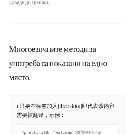
доведе до грешки.
Многоезичните методи за
употреба са показани на едно
място.
1.只要在标签加入[data-i18n]即代表该内容
需要被翻译，示例：
<p data-i18n="welcome">欢迎使用</p>