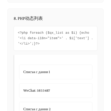
8. PHP动态列表
<?php foreach ($qx_list as $i) {echo
'<li data-i18n="item">' . $i['text'] .
'</li>';}?>
Списък с данни 1
WeChat: 5833487
Списък с данни 2