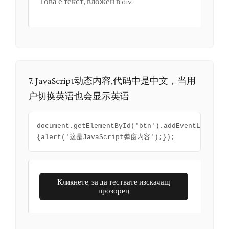
Това е текст, вложен в div.
7. JavaScript动态内容,代码中是中文，当用
户切换英语也会显示英语
document.getElementById('btn').addEventListener
{alert('这是JavaScript弹窗内容');});
Кликнете, за да тествате изскачащ
прозорец