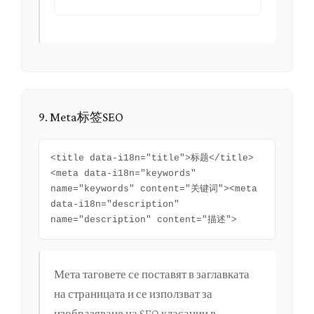
9. Meta标签SEO
<title data-i18n="title">标题</title>
<meta data-i18n="keywords"
name="keywords" content="关键词"><meta
data-i18n="description"
name="description" content="描述">
Мета таговете се поставят в заглавката
на страницата и се използват за
изобразяване на SEO класации в