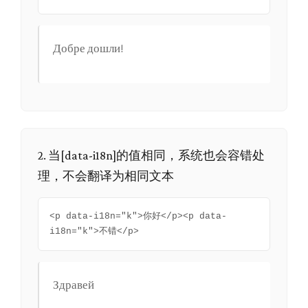
Добре дошли!
2. 当[data-i18n]的值相同，系统也会容错处
理，不会翻译为相同文本
<p data-i18n="k">你好</p><p data-
i18n="k">不错</p>
Здравей