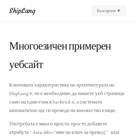
ShipLang
Български
▼
Многоезичен примерен
уебсайт
Ключовата характеристика на архитектурата на
ShipLang е, че е необходимо да пишете уеб страници
само на един език в backend-а, ​​а системата
автоматично ще ги преведе на множество езици.
Употребата е много проста: просто добавете
атрибута `data-i18n="име на ключ за превод"` към