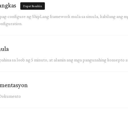
langkas
Dapat Basahin
t pag-configure ng ShipLang framework mula sa simula, kabilang ang mg
onfiguration.
mula
ahina sa loob ng 5 minuto, at alamin ang mga pangunahing konsepto a
umentasyon
a Dokumento