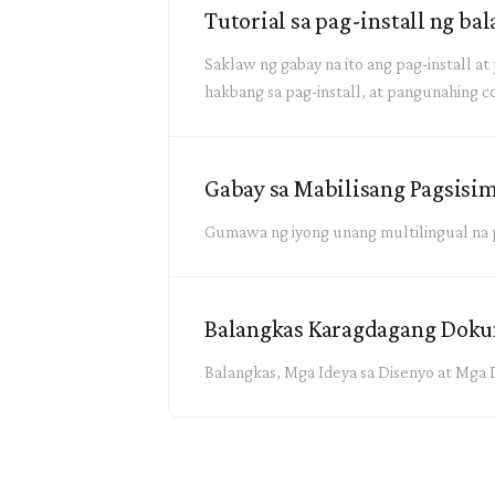
Tutorial sa pag-install ng ba
Saklaw ng gabay na ito ang pag-install a
hakbang sa pag-install, at pangunahing c
Gabay sa Mabilisang Pagsisi
Gumawa ng iyong unang multilingual na p
Balangkas Karagdagang Dok
Balangkas, Mga Ideya sa Disenyo at Mg