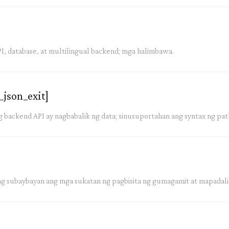
I, database, at multilingual backend; mga halimbawa.
_json_exit]
g backend API ay nagbabalik ng data; sinusuportahan ang syntax ng pat
ang subaybayan ang mga sukatan ng pagbisita ng gumagamit at mapadal