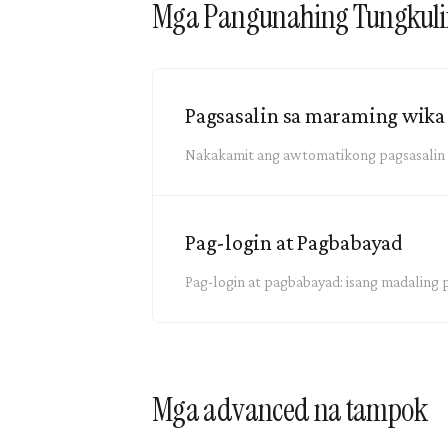
Mga Pangunahing Tungkuli
Pagsasalin sa maraming wika
Nakakamit ang awtomatikong pagsasalin g
Pag-login at Pagbabayad
Pag-login at pagbabayad: isang madaling 
Mga advanced na tampok