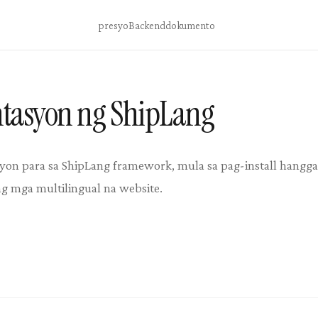
presyo
Backend
dokumento
tasyon ng ShipLang
n para sa ShipLang framework, mula sa pag-install hanggan
g mga multilingual na website.