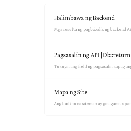
Halimbawa ng Backend
Mga resulta ng pagbabalik ng backend AP
Pagsasalin ng API [Db::return
Tukuyin ang field ng pagsasalin kapag an
Mapa ng Site
Ang built-in na sitemap ay ginagamit up