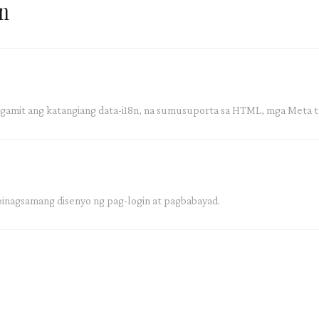
n
amit ang katangiang data-i18n, na sumusuporta sa HTML, mga Meta ta
pinagsamang disenyo ng pag-login at pagbabayad.