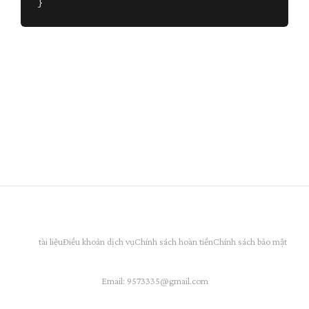
}
tài liệu
Điều khoản dịch vụ
Chính sách hoàn tiền
Chính sách bảo mật
Email:
9573335@gmail.com