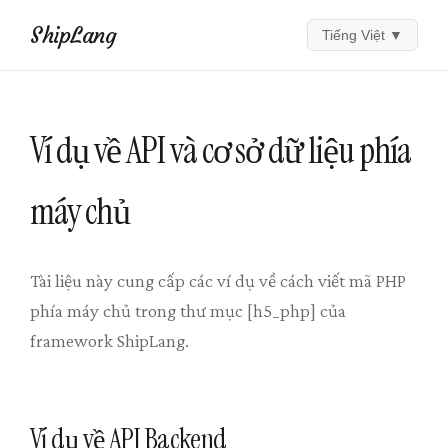
ShipLang
Tiếng Việt
▼
Ví dụ về API và cơ sở dữ liệu phía
máy chủ
Tài liệu này cung cấp các ví dụ về cách viết mã PHP
phía máy chủ trong thư mục [h5_php] của
framework ShipLang.
Ví dụ về API Backend