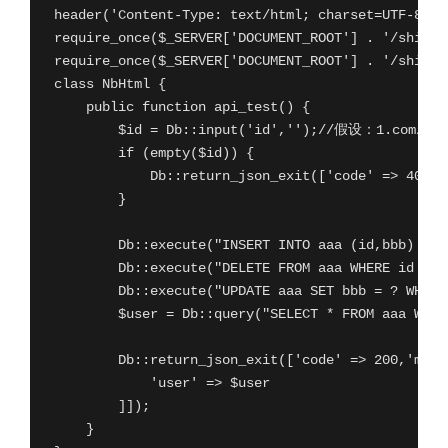
header('Content-Type: text/html; charset=UTF-8');

require_once($_SERVER['DOCUMENT_ROOT'] . '/shiplan
require_once($_SERVER['DOCUMENT_ROOT'] . '/shiplan
class NbHtml {

    public function api_test() {

        $id = Db::input('id','');//假设：1.com
        if (empty($id)) {

            Db::return_json_exit(['code' => 400,
        }

        Db::execute("INSERT INTO aaa (id,bbb) VAL
        Db::execute("DELETE FROM aaa WHERE id = ?
        Db::execute("UPDATE aaa SET bbb = ? WHERE
        $user = Db::query("SELECT * FROM aaa WHE
        Db::return_json_exit(['code' => 200,'ms
            'user' => $user

        ]]);

    }
