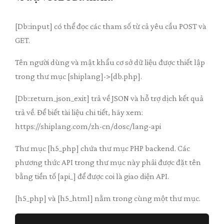
[Db::input] có thể đọc các tham số từ cả yêu cầu POST và
GET.
Tên người dùng và mật khẩu cơ sở dữ liệu được thiết lập
trong thư mục [shiplang]->[db.php].
[Db::return_json_exit] trả về JSON và hỗ trợ dịch kết quả
trả về. Để biết tài liệu chi tiết, hãy xem:
https://shiplang.com/zh-cn/dosc/lang-api
Thư mục [h5_php] chứa thư mục PHP backend. Các
phương thức API trong thư mục này phải được đặt tên
bằng tiền tố [api_] để được coi là giao diện API.
[h5_php] và [h5_html] nằm trong cùng một thư mục.