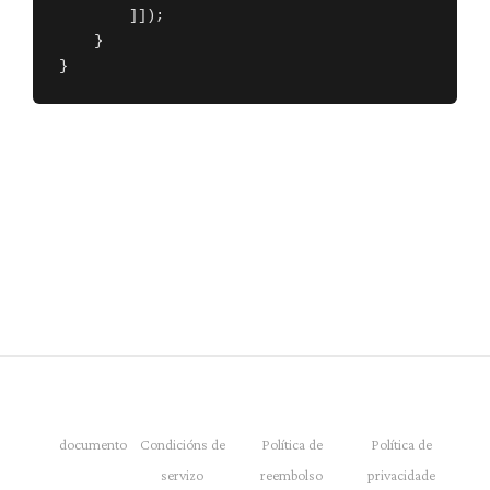
        ]]);

    }

}
documento
Condicións de
Política de
Política de
servizo
reembolso
privacidade