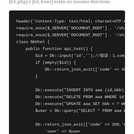
[h5_php] e [h5_html] están no mesmo directorio.
header('Content-Type: text/html; charset=UTF-8');

require_once($_SERVER['DOCUMENT_ROOT'] . '/shiplan
require_once($_SERVER['DOCUMENT_ROOT'] . '/shiplan
class NbHtml {

    public function api_test() {

        $id = Db::input('id','');//假设：1.com
        if (empty($id)) {

            Db::return_json_exit(['code' => 400,
        }

        Db::execute("INSERT INTO aaa (id,bbb) VAL
        Db::execute("DELETE FROM aaa WHERE id = ?
        Db::execute("UPDATE aaa SET bbb = ? WHERE
        $user = Db::query("SELECT * FROM aaa WHE
        Db::return_json_exit(['code' => 200,'ms
            'user' => $user
