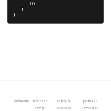
        ]]);

    }

}
documento
Termos de
Política de
política de
Serviço
reembolso
Privacidade