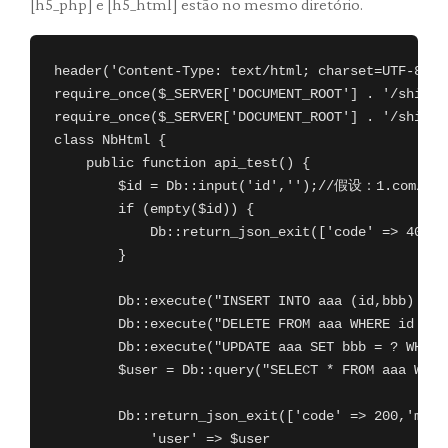
[h5_php] e [h5_html] estão no mesmo diretório.
header('Content-Type: text/html; charset=UTF-8');

require_once($_SERVER['DOCUMENT_ROOT'] . '/shiplan
require_once($_SERVER['DOCUMENT_ROOT'] . '/shiplan
class NbHtml {

    public function api_test() {

        $id = Db::input('id','');//假设：1.com
        if (empty($id)) {

            Db::return_json_exit(['code' => 400,
        }

        Db::execute("INSERT INTO aaa (id,bbb) VAL
        Db::execute("DELETE FROM aaa WHERE id = ?
        Db::execute("UPDATE aaa SET bbb = ? WHERE
        $user = Db::query("SELECT * FROM aaa WHE
        Db::return_json_exit(['code' => 200,'ms
            'user' => $user
