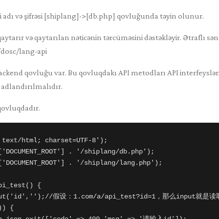
çi adı və şifrəsi [shiplang]->[db.php] qovluğunda təyin olunur.
aytarır və qaytarılan nəticənin tərcüməsini dəstəkləyir. Ətraflı sə
/dosc/lang-api
kend qovluğu var. Bu qovluqdakı API metodları API interfeysləri
 adlandırılmalıdır.
qovluqdadır.
 text/html; charset=UTF-8');

['DOCUMENT_ROOT'] . '/shiplang/db.php');

['DOCUMENT_ROOT'] . '/shiplang/lang.php');

i_test() {

nput('id','');//假设：1.com/a/api_test?id=1，那么input就是
) {
