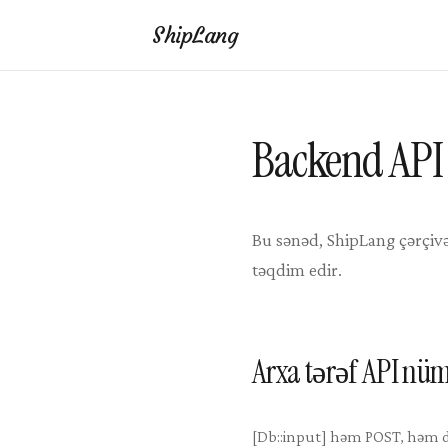
ShipLang
Backend API 
Bu sənəd, ShipLang çərçi
təqdim edir.
Arxa tərəf API nü
[Db::input] həm POST, həm d