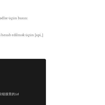
nədlər üçün baxın:
 hesab edilmək üçün [api_]
读取链接里的id
