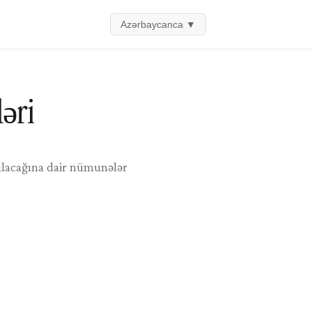
Azərbaycanca
▼
əri
ılacağına dair nümunələr