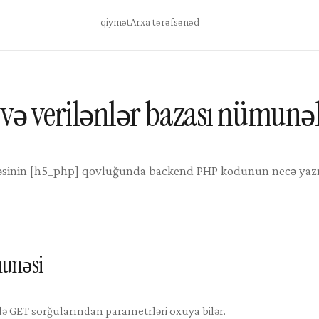
qiymət
Arxa tərəf
sənəd
və verilənlər bazası nümunəl
vəsinin [h5_php] qovluğunda backend PHP kodunun necə yaz
munəsi
ə GET sorğularından parametrləri oxuya bilər.