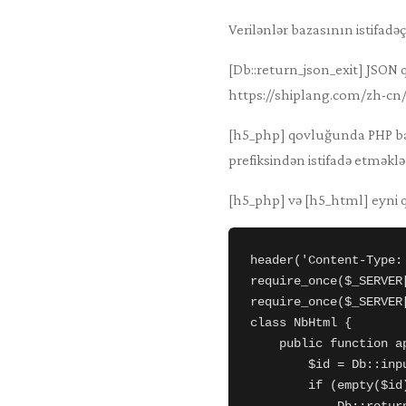
Verilənlər bazasının istifadə
[Db::return_json_exit] JSON q
https://shiplang.com/zh-cn
[h5_php] qovluğunda PHP bac
prefiksindən istifadə etməklə
[h5_php] və [h5_html] eyni 
header('Content-Type:
require_once($_SERVER
require_once($_SERVER
class NbHtml {

    public function ap
        $id = Db::i
        if (empty($id)