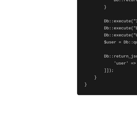
            Db::retur
        }

        Db::execute("
        Db::execute("
        Db::execute("
        $user = Db::q
        Db::return_j
            'user' => 
        ]]);

    }

}