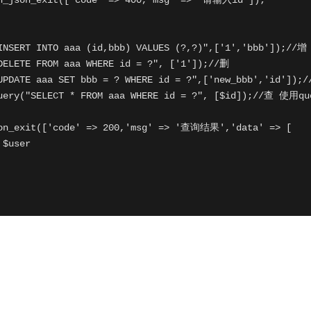
n_json_exit(['code' => 400,'msg' => '请输入id']);

INSERT INTO aaa (id,bbb) VALUES (?,?)",['1','bbb']);//增

DELETE FROM aaa WHERE id = ?", ['1']);//删

UPDATE aaa SET bbb = ? WHERE id = ?",['new_bbb','id']);/
uery("SELECT * FROM aaa WHERE id = ?", [$id]);//查 使用que
son_exit(['code' => 200,'msg' => '查询结果','data' => [

$user
