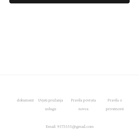
dokument
Uvjeti pružanja
Pravila povrata
Pravila o
usluge
novca
privatnosti
Email:
9573335@gmail.com