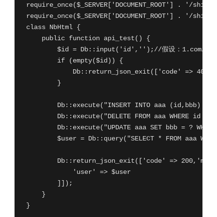
require_once($_SERVER['DOCUMENT_ROOT'] . '/shiplan
require_once($_SERVER['DOCUMENT_ROOT'] . '/shiplan
class NbHtml {

    public function api_test() {

        $id = Db::input('id','');//假设：1.com
        if (empty($id)) {

            Db::return_json_exit(['code' => 400,
        }

        Db::execute("INSERT INTO aaa (id,bbb) VAL
        Db::execute("DELETE FROM aaa WHERE id = ?
        Db::execute("UPDATE aaa SET bbb = ? WHERE
        $user = Db::query("SELECT * FROM aaa WHE
        Db::return_json_exit(['code' => 200,'ms
            'user' => $user

        ]]);

    }

}