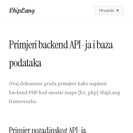
ShipLang
Hrvatski
▼
Primjeri backend API-ja i baza
podataka
Ovaj dokument pruža primjere kako napisati
backend PHP kod unutar mape [h5_php] ShipLang
frameworka.
Primjer pozadinskog API-ja