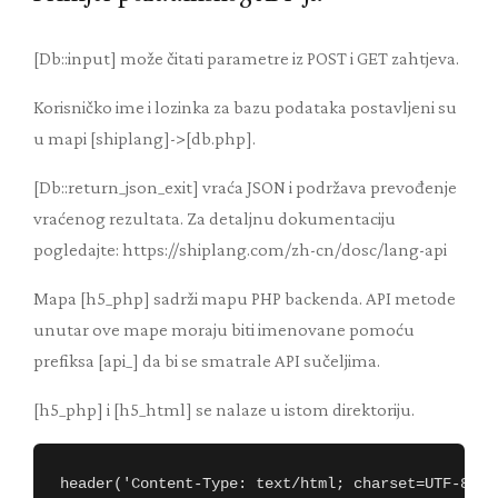
[Db::input] može čitati parametre iz POST i GET zahtjeva.
Korisničko ime i lozinka za bazu podataka postavljeni su
u mapi [shiplang]->[db.php].
[Db::return_json_exit] vraća JSON i podržava prevođenje
vraćenog rezultata. Za detaljnu dokumentaciju
pogledajte: https://shiplang.com/zh-cn/dosc/lang-api
Mapa [h5_php] sadrži mapu PHP backenda. API metode
unutar ove mape moraju biti imenovane pomoću
prefiksa [api_] da bi se smatrale API sučeljima.
[h5_php] i [h5_html] se nalaze u istom direktoriju.
header('Content-Type: text/html; charset=UTF-8');
