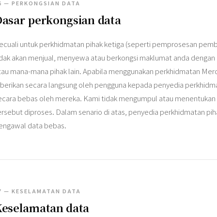
6 — PERKONGSIAN DATA
asar perkongsian data
ecuali untuk perkhidmatan pihak ketiga (seperti pemprosesan pemba
idak akan menjual, menyewa atau berkongsi maklumat anda dengan m
tau mana-mana pihak lain. Apabila menggunakan perkhidmatan Merc
iberikan secara langsung oleh pengguna kepada penyedia perkhidmat
ecara bebas oleh mereka. Kami tidak mengumpul atau menentukan
ersebut diproses. Dalam senario di atas, penyedia perkhidmatan pi
engawal data bebas.
7 — KESELAMATAN DATA
Keselamatan data