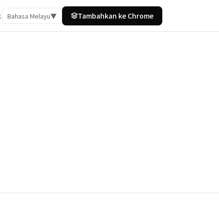
k
Tambahkan ke Chrome
Bahasa Melayu
▼