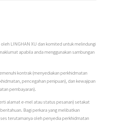
nya oleh LINGHAN XU dan komited untuk melindungi
kan maklumat apabila anda menggunakan sambungan
memenuhi kontrak (menyediakan perkhidmatan
khidmatan, pencegahan penipuan), dan kewajipan
atan pembayaran).
rti alamat e-mel atau status pesanan) setakat
eritahuan. Bagi perkara yang melibatkan
oses terutamanya oleh penyedia perkhidmatan