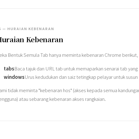
5 — HURAIAN KEBENARAN
Huraian Kebenaran
eka Bentuk Semula Tab hanya meminta kebenaran Chrome berikut, se
tabs
Baca tajuk dan URL tab untuk memaparkan senarai tab yang 
windows
Urus kedudukan dan saiz tetingkap pelayar untuk susun a
ami tidak meminta "kebenaran hos" (akses kepada semua kandungan
engguna) atau sebarang kebenaran akses rangkaian.