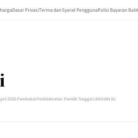
 harga
Dasar Privasi
Terma dan Syarat Pengguna
Polisi Bayaran Bali
i
April 2026
Pembekal Perkhidmatan: Pemilik Tunggal LINGHAN XU