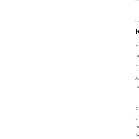
0
R
p
C
A
b
u
P
y
p
p