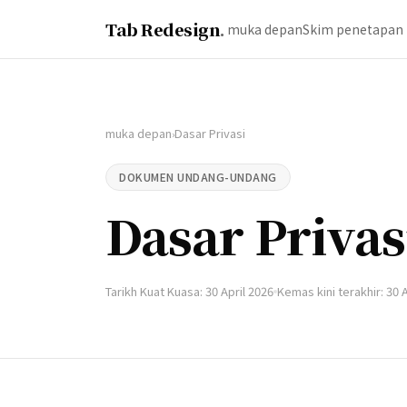
Tab Redesign
.
muka depan
Skim penetapan
muka depan
Dasar Privasi
›
DOKUMEN UNDANG-UNDANG
Dasar Privas
Tarikh Kuat Kuasa: 30 April 2026
Kemas kini terakhir: 30 