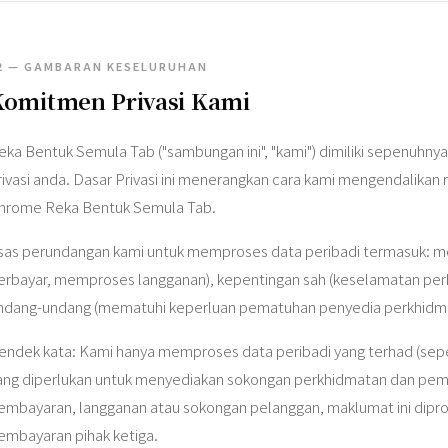
2 — GAMBARAN KESELURUHAN
Komitmen Privasi Kami
eka Bentuk Semula Tab ("sambungan ini", "kami") dimiliki sepenuh
rivasi anda. Dasar Privasi ini menerangkan cara kami mengendali
hrome Reka Bentuk Semula Tab.
sas perundangan kami untuk memproses data peribadi termasuk: 
erbayar, memproses langganan), kepentingan sah (keselamatan per
ndang-undang (mematuhi keperluan pematuhan penyedia perkhidm
endek kata: Kami hanya memproses data peribadi yang terhad (sepe
ang diperlukan untuk menyediakan sokongan perkhidmatan dan pemb
embayaran, langganan atau sokongan pelanggan, maklumat ini dipr
embayaran pihak ketiga.