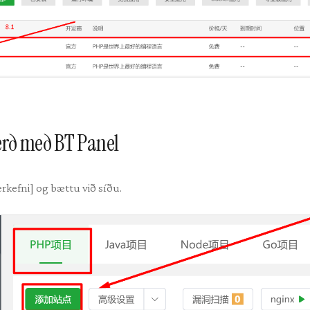
erð með BT Panel
erkefni] og bættu við síðu.