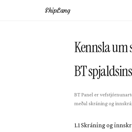
ShipLang
Kennsla um 
BT spjaldsins
BT Panel er vefstjórnunartó
meðal skráning og innskráni
1.1 Skráning og innsk