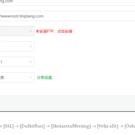
> [SSL] -> [Dulkóðun] -> [Skráarstaðfesting] -> [Velja allt] -> [Óska