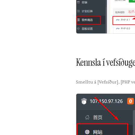
Kennsla í vefsíðug
Smelltu á [Vefsíður], [PHP v