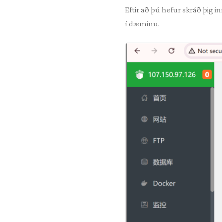
Eftir að þú hefur skráð þig i
í dæminu.