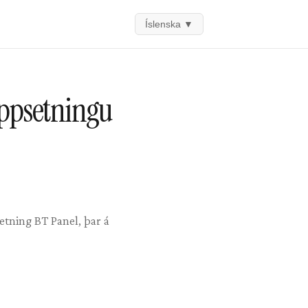
Íslenska
▼
ppsetningu
etning BT Panel, þar á