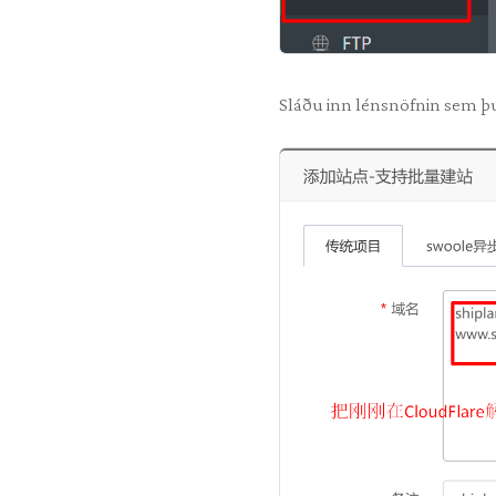
Sláðu inn lénsnöfnin sem þú l