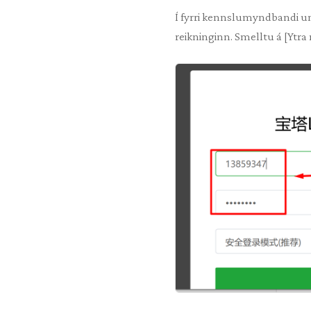
Í fyrri kennslumyndbandi um 
reikninginn. Smelltu á [Ytra 