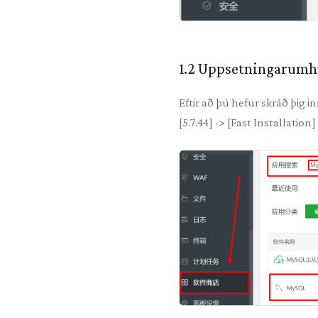
1.2 Uppsetningarumh
Eftir að þú hefur skráð þig i
[5.7.44] -> [Fast Installation]