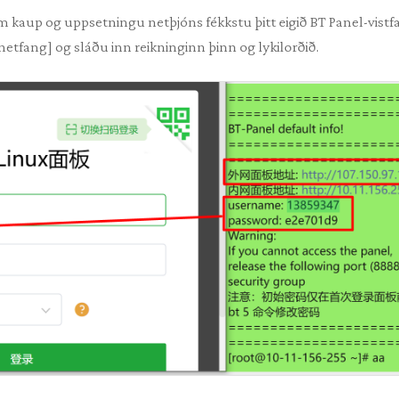
kaup og uppsetningu netþjóns fékkstu þitt eigið BT Panel-vistfan
netfang] og sláðu inn reikninginn þinn og lykilorðið.