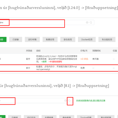
x úr [hugbúnaðarversluninni], veljið [1.24.0] -> [Hraðuppsetning
úr [hugbúnaðarversluninni], veljið [8.1] -> [Hraðuppsetning]