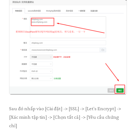
Sau đó nhấp vào [Cài đặt] -> [SSL] -> [Let's Encrypt] ->
[Xác minh tập tin] -> [Chọn tất cả] -> [Yêu cầu chứng
chỉ]