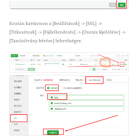
Ezután kattintson a [Beállítások] -> [SSL] ->
[Titkosítsuk] -> [Fájlellenőrzés] -> [Összes kijelölése] ->
[Tanúsítvány kérése] lehetőségre.