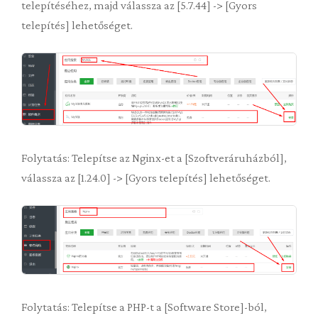
telepítéséhez, majd válassza az [5.7.44] -> [Gyors
telepítés] lehetőséget.
Folytatás: Telepítse az Nginx-et a [Szoftveráruházból],
válassza az [1.24.0] -> [Gyors telepítés] lehetőséget.
Folytatás: Telepítse a PHP-t a [Software Store]-ból,