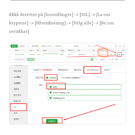
Klikk deretter på [Innstillinger] -> [SSL] -> [La oss
kryptere] -> [Filverifisering] -> [Velg alle] -> [Be om
sertifikat]