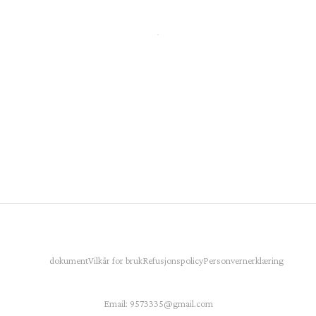
dokument
Vilkår for bruk
Refusjonspolicy
Personvernerklæring
Email:
9573335@gmail.com