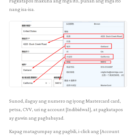
Pagkatapos makuha ang mga ito, punan ang mga ito
nang isa-isa.
Sunod, ilagay ang numero ng iyong Mastercard card,
petsa, CVV, uri ng account [Indibidwal], at pagkatapos
ay gawin ang pagbabayad.
Kapag matagumpay ang pagbili, i-click ang [Account