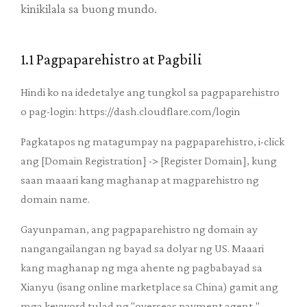
kinikilala sa buong mundo.
1.1 Pagpaparehistro at Pagbili
Hindi ko na idedetalye ang tungkol sa pagpaparehistro
o pag-login: https://dash.cloudflare.com/login
Pagkatapos ng matagumpay na pagpaparehistro, i-click
ang [Domain Registration] -> [Register Domain], kung
saan maaari kang maghanap at magparehistro ng
domain name.
Gayunpaman, ang pagpaparehistro ng domain ay
nangangailangan ng bayad sa dolyar ng US. Maaari
kang maghanap ng mga ahente ng pagbabayad sa
Xianyu (isang online marketplace sa China) gamit ang
mga keyword tulad ng "overseas payment agent,"