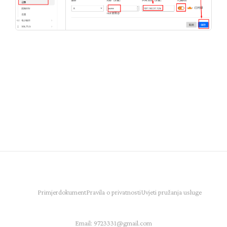
Primjer
dokument
Pravila o privatnosti
Uvjeti pružanja usluge
Email:
9723331@gmail.com