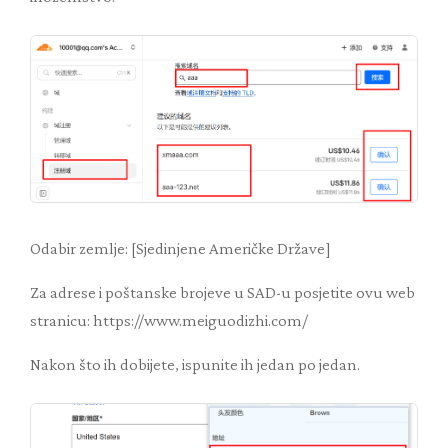
Odabir zemlje: [Sjedinjene Američke Države]
Za adrese i poštanske brojeve u SAD-u posjetite ovu web
stranicu: https://www.meiguodizhi.com/
Nakon što ih dobijete, ispunite ih jedan po jedan.