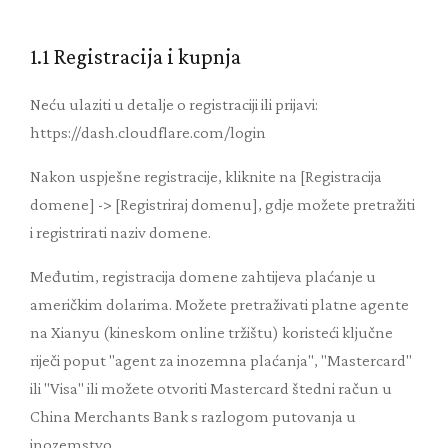
1.1 Registracija i kupnja
Neću ulaziti u detalje o registraciji ili prijavi:
https://dash.cloudflare.com/login
Nakon uspješne registracije, kliknite na [Registracija
domene] -> [Registriraj domenu], gdje možete pretražiti
i registrirati naziv domene.
Međutim, registracija domene zahtijeva plaćanje u
američkim dolarima. Možete pretraživati ​​platne agente
na Xianyu (kineskom online tržištu) koristeći ključne
riječi poput "agent za inozemna plaćanja", "Mastercard"
ili "Visa" ili možete otvoriti Mastercard štedni račun u
China Merchants Bank s razlogom putovanja u
inozemstvo.