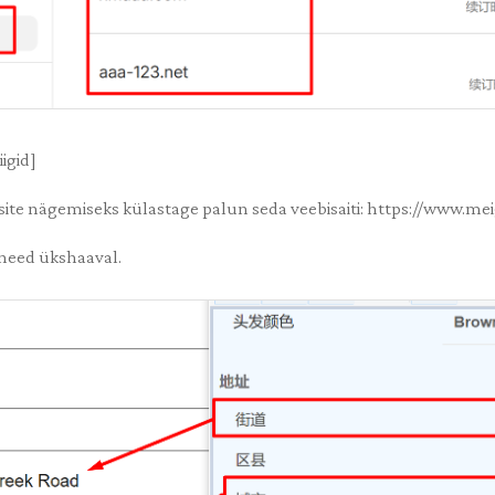
iigid]
ksite nägemiseks külastage palun seda veebisaiti: https://www.me
 need ükshaaval.