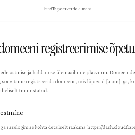
hind
Tagaserver
dokument
 domeeni registreerimise õpetu
de ostmise ja haldamise ülemaailmne platvorm. Domeenide e
d; soovitame registreerida domeene, mis lõpevad [.com]-ga, k
heliselt tunnustatud.
a ostmine
ega sisselogimise kohta detailselt rääkima: https://dash.cloudfla