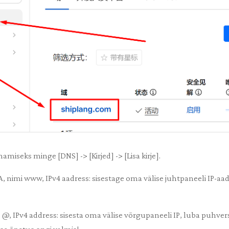
iseks minge [DNS] -> [Kirjed] -> [Lisa kirje].
e A, nimi www, IPv4 aadress: sisestage oma välise juhtpaneeli IP-aa
ame @, IPv4 address: sisesta oma välise võrgupaneeli IP, luba puhve