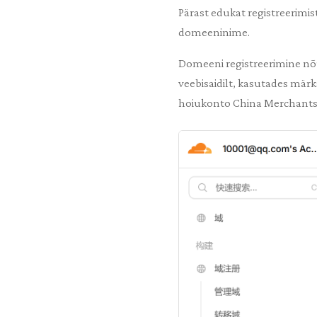
Pärast edukat registreerimis
domeeninime.
Domeeni registreerimine nõu
veebisaidilt, kasutades mär
hoiukonto China Merchants B