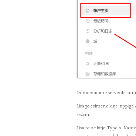
Domeeninime serverile suunam
Lisage esimene kirje: tippig
režiim.
Lisa teine ​​kirje: Type A, N