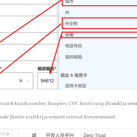
rcardi kaardi number, kuupäev, CVV, konto tüüp [Eraisik] ja seej
psake [Konto avaleht] ja seejärel ostetud domeeninimel.