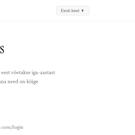
Eesti keel
▼
s
est võetakse iga-aastast
una need on kõige
re.com/login