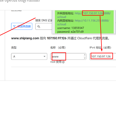
ise õpetus ongi valmis!