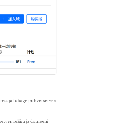
dress ja lubage puhverserveri
rserveri režiim ja domeeni