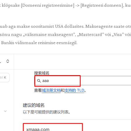
t klõpsake [Domeeni registreerimine] -> [Registreeri domeen], kus 
ab aga makse sooritamist USA dollarites. Makseagente saate ots
ksõnu nagu „välismaine makseagent”, „Mastercard” või „Visa” või
ankis välismaale reisimise eesmärgil.