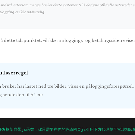
ndard, ettersom mange bruker dette systemet til å designe offisielle nettsteder el
nnlogging er ikke nødvendig.
 dette tidspunktet, vil ikke innloggings- og betalingssidene vises
utløserregel
n bruker har lastet ned tre bilder, vises en påloggingsforespørsel.
 sende den til AI-en:
m网页开发框架自带js函数，你只需要在你的静态网页js引用下方代码即可实现相应