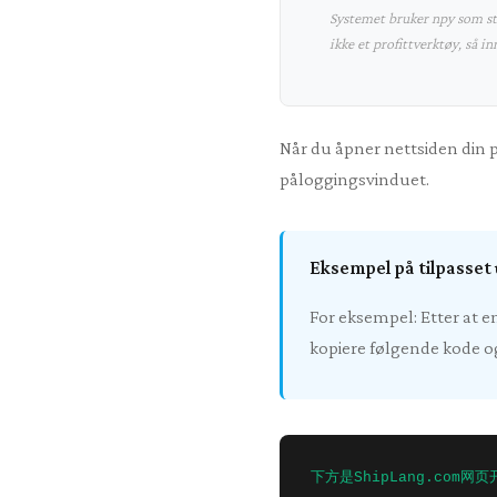
Systemet bruker npy som sta
ikke et profittverktøy, så i
Når du åpner nettsiden din på
påloggingsvinduet.
Eksempel på tilpasset 
For eksempel: Etter at e
kopiere følgende kode og
下方是ShipLang.co