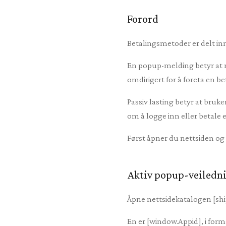
Forord
Betalingsmetoder er delt inn
En popup-melding betyr at nå
omdirigert for å foreta en be
Passiv lasting betyr at bruke
om å logge inn eller betale et
Først åpner du nettsiden og
Aktiv popup-veiledn
Åpne nettsidekatalogen [ship
En er [window.Appid], i forma