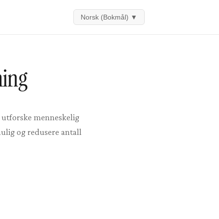
Norsk (Bokmål)
▼
ning
å utforske menneskelig
ulig og redusere antall