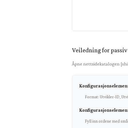
Veiledning for passi
Åpne nettsidekatalogen [ship
Konfigurasjonselement
Format: Utvikler-ID_Utvid
Konfigurasjonselement
Fyll inn ordene med små