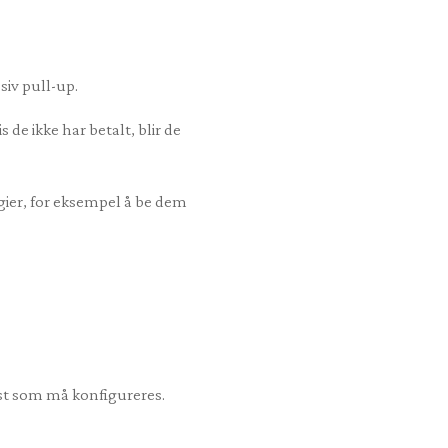
siv pull-up.
de ikke har betalt, blir de
egier, for eksempel å be dem
rst som må konfigureres.