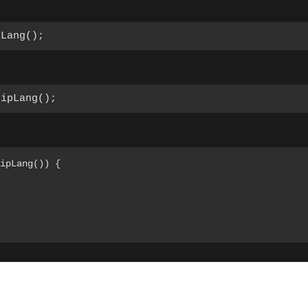
pLang();
hipLang();
ipLang()) {
