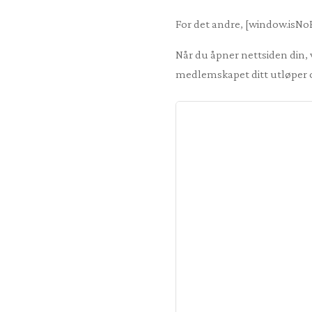
For det andre, [window.isNoP
Når du åpner nettsiden din, 
medlemskapet ditt utløper o