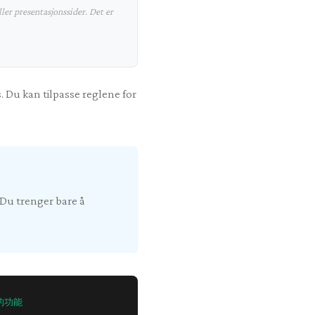
ler presentasjonssider. Det er
. Du kan tilpasse reglene for
 Du trenger bare å
的功能