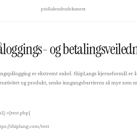
pris
Bakenden
dokument
oggings- og betalingsveiled
ingspålogging er ekstremt enkel. ShipLangs kjerneformål er 
reativitet og produkt, senke inngangsbarrieren så mye som m
ml]->[test.php]
tps://shiplang.com/test