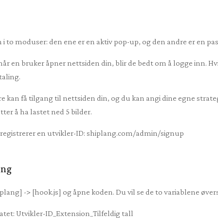
 i to moduser: den ene er en aktiv pop-up, og den andre er en pas
r en bruker åpner nettsiden din, blir de bedt om å logge inn. Hvis 
taling.
re kan få tilgang til nettsiden din, og du kan angi dine egne strat
ter å ha lastet ned 5 bilder.
 registrerer en utvikler-ID: shiplang.com/admin/signup
ing
lang] -> [hook.js] og åpne koden. Du vil se de to variablene øve
tet: Utvikler-ID_Extension_Tilfeldig tall