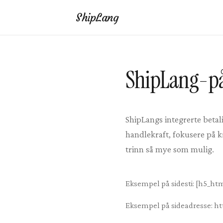
ShipLang
ShipLang-pål
ShipLangs integrerte betal
handlekraft, fokusere på k
trinn så mye som mulig.
Eksempel på sidesti: [h5_ht
Eksempel på sideadresse: ht