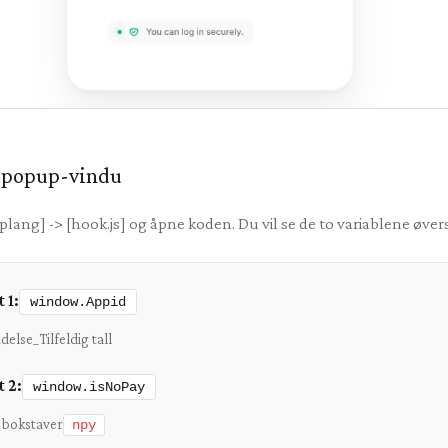
v popup-vindu
lang] -> [hook.js] og åpne koden. Du vil se de to variablene øve
 1:
window.Appid
else_Tilfeldig tall
 2:
window.isNoPay
 bokstaver
npy