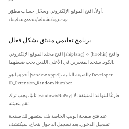
أولاً، افتح الموقع الإلكتروني وسجّل حساب مطوّر:
shiplang.com/admin/sign-up
برنامج تعليمي منبثق بشكل فعال
افتح مجلد الموقع الإلكتروني [shiplang] -> [hook.js] وافتح
الكود. ستجد المتغيرين في الأعلى اللذين يجب ضبطهما.
أحدهما هو [window.Appid]، بالصيغة التالية: Developer
ID_Extension_Random Number
ثانيًا، يجب ترك [window.isNoPay] فارغًا للنوافذ المنبثقة؛ لا
تقم بتعبئته.
عند فتح صفحة الويب الخاصة بك، ستظهر لك صفحة
تسجيل الدخول. بعد تسجيل الدخول بنجاح، سيكتشف