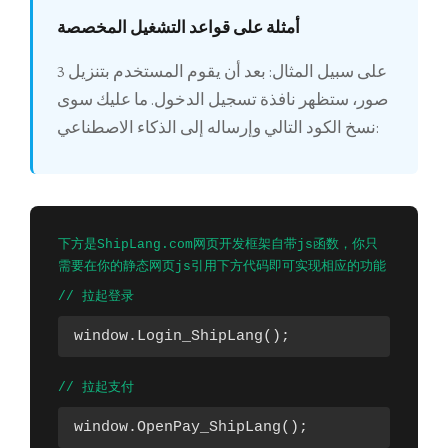
أمثلة على قواعد التشغيل المخصصة
على سبيل المثال: بعد أن يقوم المستخدم بتنزيل 3
صور، ستظهر نافذة تسجيل الدخول. ما عليك سوى
نسخ الكود التالي وإرساله إلى الذكاء الاصطناعي:
下方是ShipLang.com网页开发框架自带js函数，你只
需要在你的静态网页js引用下方代码即可实现相应的功能
// 拉起登录
window.Login_ShipLang();
// 拉起支付
window.OpenPay_ShipLang();