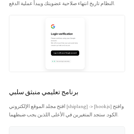
النظام تاريخ انتهاء صلاحية عضويتك ويبدأ عملية الدفع.
برنامج تعليمي منبثق سلبي
افتح مجلد الموقع الإلكتروني [shiplang] -> [hook.js] وافتح
الكود. ستجد المتغيرين في الأعلى اللذين يجب ضبطهما.