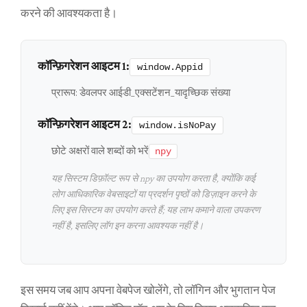
करने की आवश्यकता है।
कॉन्फ़िगरेशन आइटम 1:
window.Appid
प्रारूप: डेवलपर आईडी_एक्सटेंशन_यादृच्छिक संख्या
कॉन्फ़िगरेशन आइटम 2:
window.isNoPay
छोटे अक्षरों वाले शब्दों को भरें
npy
यह सिस्टम डिफ़ॉल्ट रूप से npy का उपयोग करता है, क्योंकि कई
लोग आधिकारिक वेबसाइटों या प्रदर्शन पृष्ठों को डिज़ाइन करने के
लिए इस सिस्टम का उपयोग करते हैं; यह लाभ कमाने वाला उपकरण
नहीं है, इसलिए लॉग इन करना आवश्यक नहीं है।
इस समय जब आप अपना वेबपेज खोलेंगे, तो लॉगिन और भुगतान पेज