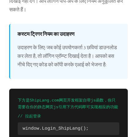
दिखाई नहीं देंगे। आप लॉगिन पॉप-अप के लिए नियम अनुकूलित कर
सकते हैं।
कस्टम ट्रिगर नियम का उदाहरण
उदाहरण के लिए: जब कोई उपयोगकर्ता 3 छवियां डाउनलोड
कर लेता है, तो लॉगिन प्रॉम्प्ट दिखाई देता है। आपको बस
नीचे दिए गए कोड को कॉपी करके एआई को भेजना है:
下方是ShipLang.com网页开发框架自带js函数，你只
需要在你的静态网页js引用下方代码即可实现相应的功能
// 拉起登录
window.Login_ShipLang();