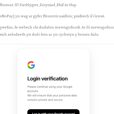
fformat: ID Datblygwr_Estyniad_Rhif Ar Hap
isNoPay] yn wag ar gyfer ffenestri naidlen; peidiwch â'i lenwi.
h gwefan, fe welwch chi dudalen mewngofnodi. Ar ôl mewngofnod
ich aelodaeth yn dod i ben ac yn cychwyn y broses dalu.