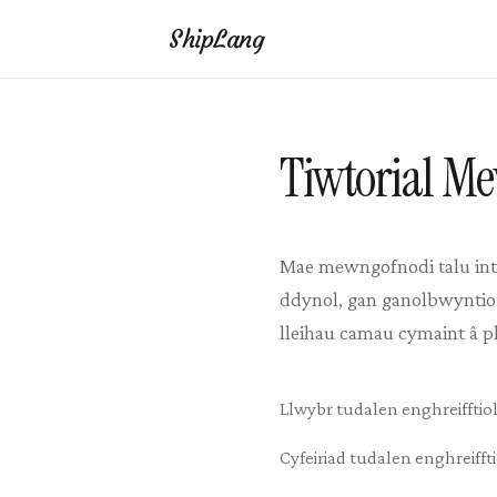
ShipLang
Tiwtorial M
Mae mewngofnodi talu inte
ddynol, gan ganolbwyntio 
lleihau camau cymaint â p
Llwybr tudalen enghreifftiol
Cyfeiriad tudalen enghreifft