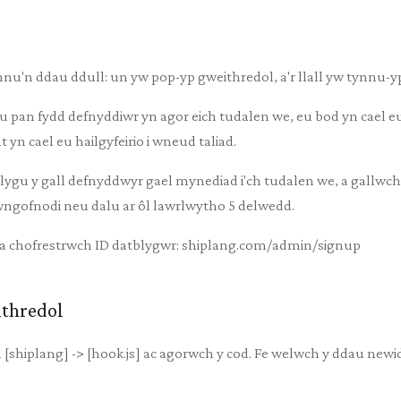
nnu'n ddau ddull: un yw pop-yp gweithredol, a'r llall yw tynnu-y
 pan fydd defnyddiwr yn agor eich tudalen we, eu bod yn cael e
 yn cael eu hailgyfeirio i wneud taliad.
ygu y gall defnyddwyr gael mynediad i'ch tudalen we, a gallwch
ewngofnodi neu dalu ar ôl lawrlwytho 5 delwedd.
 a chofrestrwch ID datblygwr: shiplang.com/admin/signup
ithredol
 [shiplang] -> [hook.js] ac agorwch y cod. Fe welwch y ddau newi