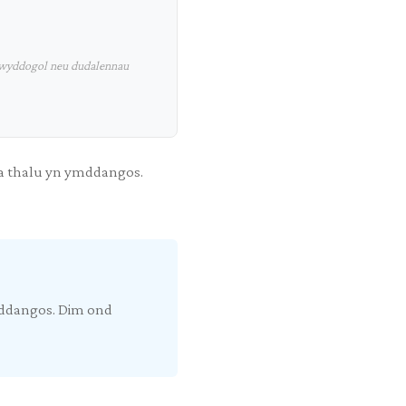
 swyddogol neu dudalennau
 a thalu yn ymddangos.
mddangos. Dim ond