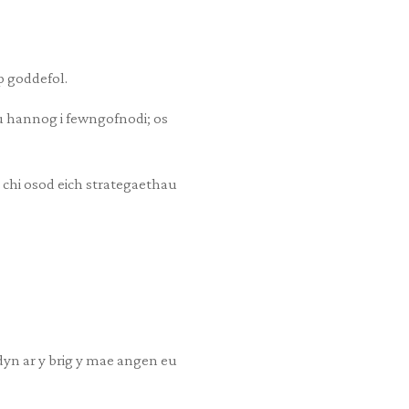
p goddefol.
u hannog i fewngofnodi; os
 chi osod eich strategaethau
dyn ar y brig y mae angen eu