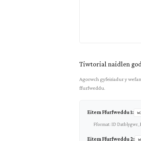
Tiwtorial naidlen go
Agorwch gyfeiriadur y wefan
ffurfweddu.
Eitem Ffurfweddu 1:
w
Fformat: ID Datblygwr_
Eitem Ffurfweddu 2:
w