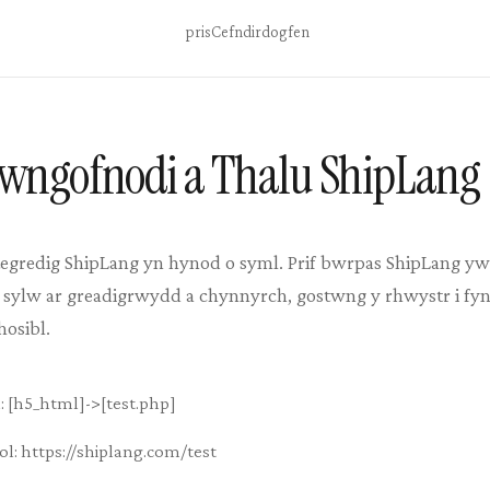
pris
Cefndir
dogfen
ewngofnodi a Thalu ShipLang
gredig ShipLang yn hynod o syml. Prif bwrpas ShipLang yw 
sylw ar greadigrwydd a chynnyrch, gostwng y rhwystr i fyne
hosibl.
: [h5_html]->[test.php]
iol: https://shiplang.com/test