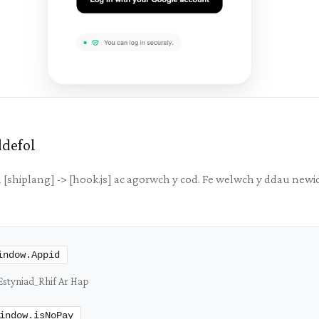
ddefol
 [shiplang] -> [hook.js] ac agorwch y cod. Fe welwch y ddau newi
indow.Appid
Estyniad_Rhif Ar Hap
indow.isNoPay