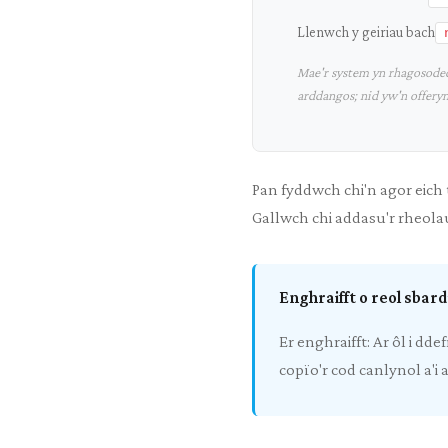
Llenwch y geiriau bach
Mae'r system yn rhagosoded
arddangos; nid yw'n offery
Pan fyddwch chi'n agor eic
Gallwch chi addasu'r rheola
Enghraifft o reol sbar
Er enghraifft: Ar ôl i
copïo'r cod canlynol a'i 