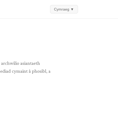
Cymraeg
▼
archwilio asiantaeth
diad cymaint â phosibl, a