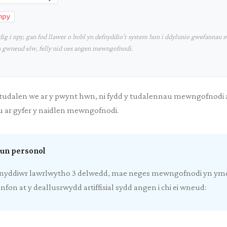
npy
ig i npy, gan fod llawer o bobl yn defnyddio'r system hon i ddylunio gwefannau
n gwneud elw, felly nid oes angen mewngofnodi.
h tudalen we ar y pwynt hwn, ni fydd y tudalennau mewngofnodi
u ar gyfer y naidlen mewngofnodi.
dun personol
 ddefnyddiwr lawrlwytho 3 delwedd, mae neges mewngofnodi yn y
anfon at y deallusrwydd artiffisial sydd angen i chi ei wneud: