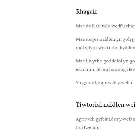
Rhagair
Mae dulliau talu wedi'u rha
Mae neges naidlen yn golygu
nad ydynt wedi talu, byddant
Mae llwytho goddefol yn gol
eich hun, fel eu hannog i f
Yn gyntaf, agorwch y wefan
Tiwtorial naidlen we
Agorwch gyfeiriadur y wefan
ffurfweddu.