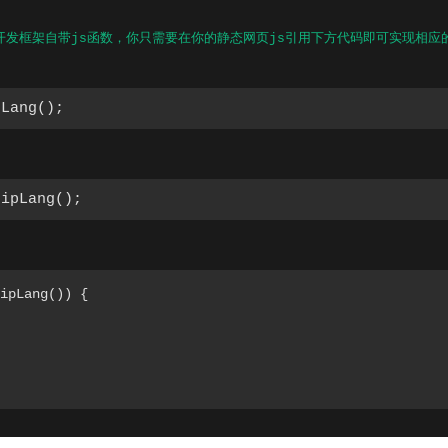
m网页开发框架自带js函数，你只需要在你的静态网页js引用下方代码即可实现相应
pLang();
hipLang();
ipLang()) {
