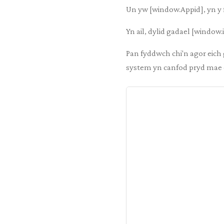
Un yw [window.Appid], yn y 
Yn ail, dylid gadael [window.
Pan fyddwch chi'n agor eic
system yn canfod pryd mae e