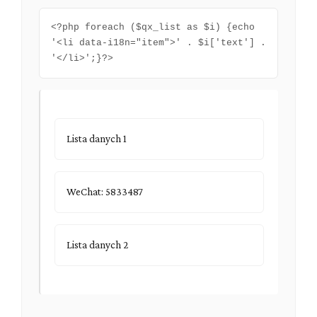
<?php foreach ($qx_list as $i) {echo
'<li data-i18n="item">' . $i['text'] .
'</li>';}?>
Lista danych 1
WeChat: 5833487
Lista danych 2