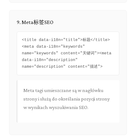
9. Meta标签SEO
<title data-i18n="title">标题</title>
<meta data-i18n="keywords"
name="keywords" content="关键词"><meta
data-i18n="description"
name="description" content="描述">
Meta tagi umieszczane są w nagłówku
strony i służą do określania pozycji strony
w wynikach wyszukiwania SEO.