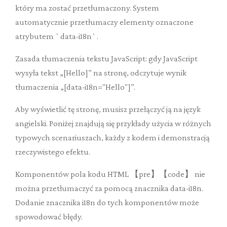
który ma zostać przetłumaczony. System
automatycznie przetłumaczy elementy oznaczone
atrybutem `data-i18n`.
Zasada tłumaczenia tekstu JavaScript: gdy JavaScript
wysyła tekst „[Hello]” na stronę, odczytuje wynik
tłumaczenia „[data-i18n="Hello"]”.
Aby wyświetlić tę stronę, musisz przełączyć ją na język
angielski. Poniżej znajdują się przykłady użycia w różnych
typowych scenariuszach, każdy z kodem i demonstracją
rzeczywistego efektu.
Komponentów pola kodu HTML 【pre】【code】 nie
można przetłumaczyć za pomocą znacznika data-i18n.
Dodanie znacznika i18n do tych komponentów może
spowodować błędy.