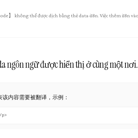
không thể được dịch bằng thẻ data-i18n. Việc thêm i18n vào c
a ngôn ngữ được hiển thị ở cùng một nơi.
n]即代表该内容需要被翻译，示例：
/p>