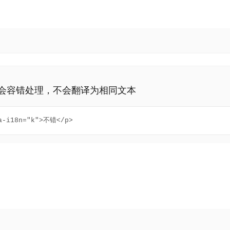
同，系统也会容错处理，不会翻译为相同文本
a-i18n="k">不错</p>