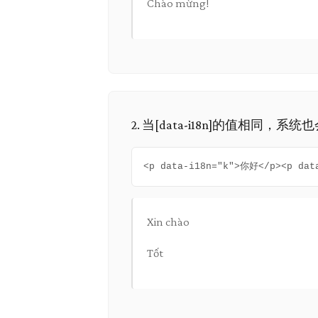
Chào mừng!
2. 当[data-i18n]的值相
<p data-i18n="k">你好</p><p dat
Xin chào
Tốt