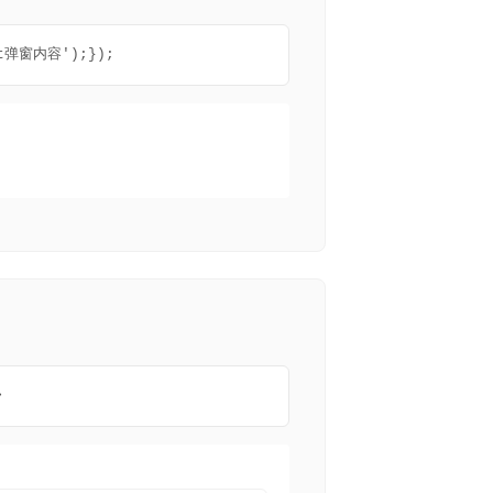
ipt弹窗内容');});
>