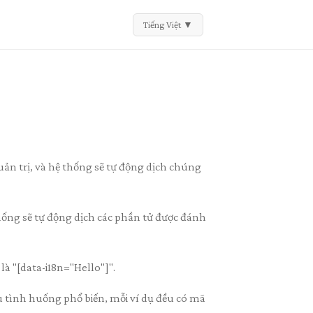
Tiếng Việt
▼
uản trị, và hệ thống sẽ tự động dịch chúng
hống sẽ tự động dịch các phần tử được đánh
là "[data-i18n="Hello"]".
u tình huống phổ biến, mỗi ví dụ đều có mã