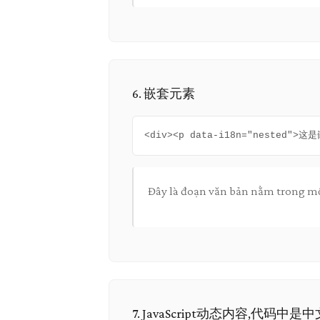
6. 嵌套元素
<div><p data-i18n="nested">
Đây là đoạn văn bản nằm trong một
7. JavaScript动态内容,代