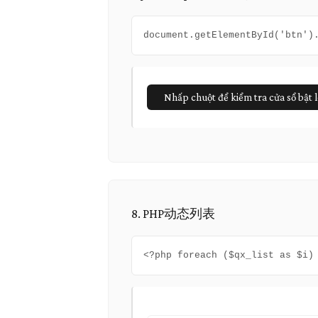
document.getElementById('btn'
Nhấp chuột để kiểm tra cửa sổ bật 
8. PHP动态列表
<?php foreach ($qx_list as $i)