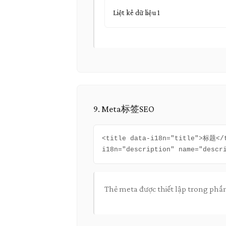
Liệt kê dữ liệu 1
9. Meta标签SEO
<title data-i18n="title">标题</
i18n="description" name="descr
Thẻ meta được thiết lập trong phần