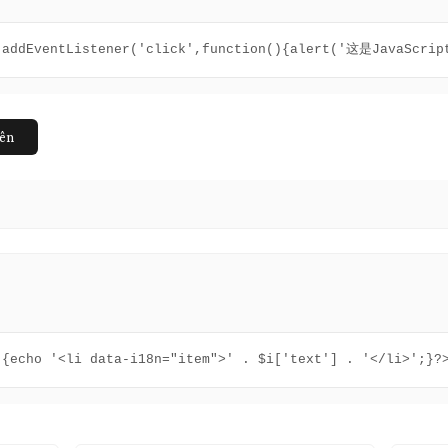
).addEventListener('click',function(){alert('这是JavaScr
lên
 {echo '<li data-i18n="item">' . $i['text'] . '</li>';}?