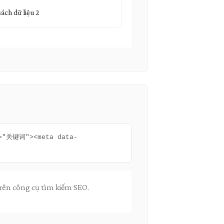
ách dữ liệu 2
t="关键词"><meta data-
trên công cụ tìm kiếm SEO.