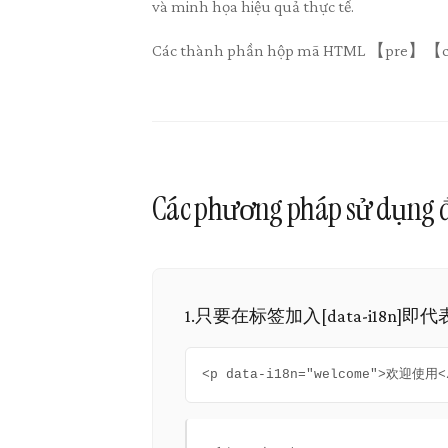
và minh họa hiệu quả thực tế.
Các thành phần hộp mã HTML 【pre】【code】 
Các phương pháp sử dụng đ
1.只要在标签加入[data-i18
<p data-i18n="welcome">欢迎使用<