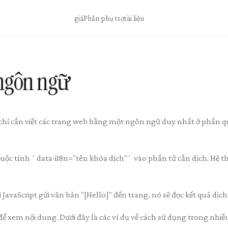
giá
Phần phụ trợ
tài liệu
ngôn ngữ
ạn chỉ cần viết các trang web bằng một ngôn ngữ duy nhất ở phần q
huộc tính `data-i18n="tên khóa dịch"` vào phần tử cần dịch. Hệ t
JavaScript gửi văn bản "[Hello]" đến trang, nó sẽ đọc kết quả dịch 
ể xem nội dung. Dưới đây là các ví dụ về cách sử dụng trong nhiề