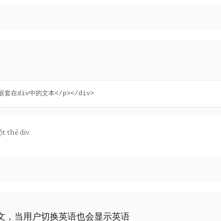
这是嵌套在div中的文本</p></div>
 thẻ div.
码中是中文，当用户切换英语也会显示英语