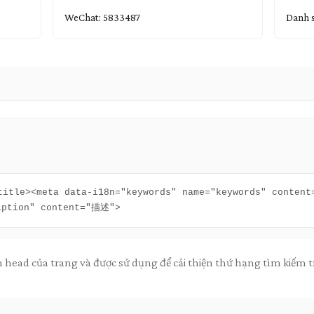
WeChat: 5833487
Danh s
title><meta data-i18n="keywords" name="keywords" conten
iption" content="描述">
 head của trang và được sử dụng để cải thiện thứ hạng tìm kiếm 