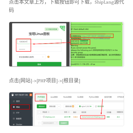
点击本文章上方，下载按钮即可下载，ShipLang源代
码
点击[网站]->[PHP项目]->[根目录]