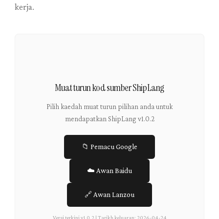
kerja.
Muat turun kod sumber ShipLang
Pilih kaedah muat turun pilihan anda untuk
mendapatkan ShipLang v1.0.2
📁
Pemacu Google
☁️
Awan Baidu
🔗
Awan Lanzou
Versi terkini v1.0.2 | Tarikh keluaran: 2026-04-24