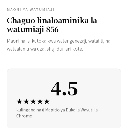
MAONI YA WATUMIAJI
Chaguo linaloaminika la
watumiaji 856
Maoni halisi kutoka kwa watengenezaji, watafiti, na
wataalamu wa uzalishaji duniani kote.
4.5
★★★★★
kulingana na
8
Mapitio ya Duka la Wavuti la
Chrome