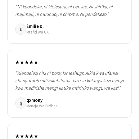
"Ni kuondoka, ni kiolesura, ni pensée. Ni shirika, ni
majimaji, ni muundo, ni chrome. Ni pendekezo."
Émilie D.
É
Mtafiti wa UX
★★★★★
"Kiendelezi hiki ni bora; kimeshughulikia kwa ufanisi
changamoto nilizokabiliana nazo za kufanya kazi nyingi
kwa madirisha mengi katika mtiririko wangu wa kazi."
qxmony
q
Meneja wa Bidhaa
★★★★★