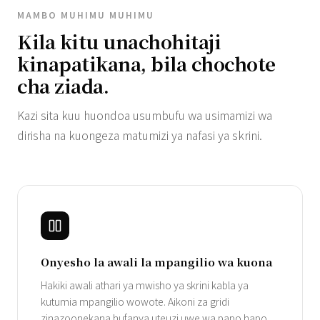
MAMBO MUHIMU MUHIMU
Kila kitu unachohitaji
kinapatikana, bila chochote
cha ziada.
Kazi sita kuu huondoa usumbufu wa usimamizi wa
dirisha na kuongeza matumizi ya nafasi ya skrini.
Onyesho la awali la mpangilio wa kuona
Hakiki awali athari ya mwisho ya skrini kabla ya
kutumia mpangilio wowote. Aikoni za gridi
zinazoonekana hufanya uteuzi uwe wa papo hapo