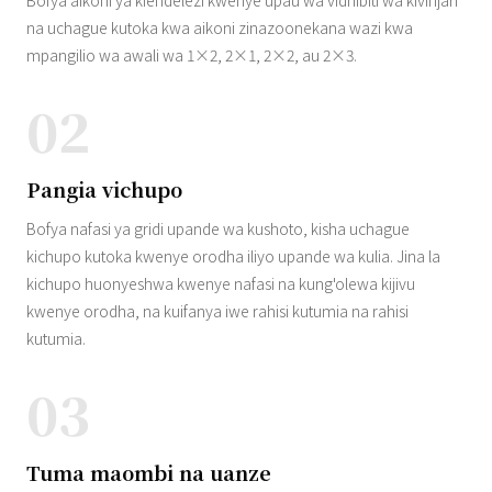
Bofya aikoni ya kiendelezi kwenye upau wa vidhibiti wa kivinjari
na uchague kutoka kwa aikoni zinazoonekana wazi kwa
mpangilio wa awali wa 1×2, 2×1, 2×2, au 2×3.
02
Pangia vichupo
Bofya nafasi ya gridi upande wa kushoto, kisha uchague
kichupo kutoka kwenye orodha iliyo upande wa kulia. Jina la
kichupo huonyeshwa kwenye nafasi na kung'olewa kijivu
kwenye orodha, na kuifanya iwe rahisi kutumia na rahisi
kutumia.
03
Tuma maombi na uanze