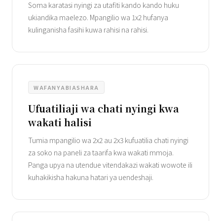
Soma karatasi nyingi za utafiti kando kando huku
ukiandika maelezo. Mpangilio wa 1x2 hufanya
kulinganisha fasihi kuwa rahisi na rahisi.
WAFANYABIASHARA
Ufuatiliaji wa chati nyingi kwa
wakati halisi
Tumia mpangilio wa 2x2 au 2x3 kufuatilia chati nyingi
za soko na paneli za taarifa kwa wakati mmoja.
Panga upya na utendue vitendakazi wakati wowote ili
kuhakikisha hakuna hatari ya uendeshaji.