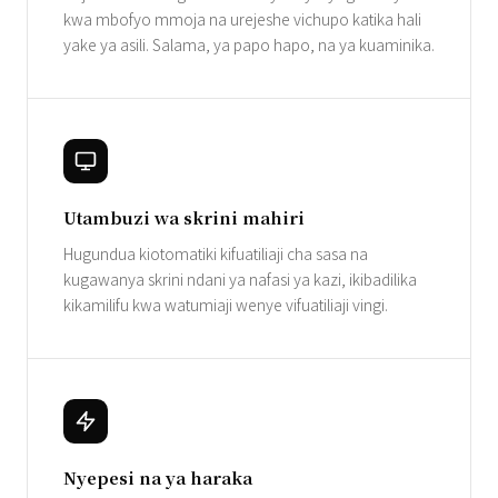
kwa mbofyo mmoja na urejeshe vichupo katika hali
yake ya asili. Salama, ya papo hapo, na ya kuaminika.
Utambuzi wa skrini mahiri
Hugundua kiotomatiki kifuatiliaji cha sasa na
kugawanya skrini ndani ya nafasi ya kazi, ikibadilika
kikamilifu kwa watumiaji wenye vifuatiliaji vingi.
Nyepesi na ya haraka