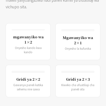
mawili yaliyoangaziwa hadi paneli kamili ya ufuatiliaji wa
vichupo sita.
mgawanyiko wa
Mgawanyiko wa
1×2
2×1
Onyesho kando kwa
Onyesho la kufunika
kando
Gridi ya 2×2
Gridi ya 2×3
Gawanya paneli katika
Kiweko cha ufuatiliaji cha
sehemu nne sawa
paneli sita