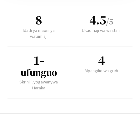
8
4.5
/5
Idadi ya maoni ya
Ukadiriaji wa wastani
watumiaji
1-
4
ufunguo
Mpangilio wa gridi
Skrini Iliyogawanywa
Haraka