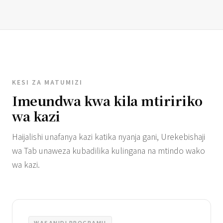
KESI ZA MATUMIZI
Imeundwa kwa kila mtiririko
wa kazi
Haijalishi unafanya kazi katika nyanja gani, Urekebishaji
wa Tab unaweza kubadilika kulingana na mtindo wako
wa kazi.
WASANIDI PROGRAMU