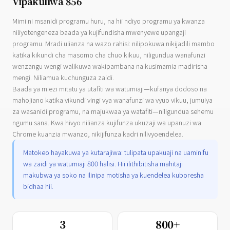
Vipakuliwa 856
Mimi ni msanidi programu huru, na hii ndiyo programu ya kwanza
niliyotengeneza baada ya kujifundisha mwenyewe upangaji
programu. Mradi ulianza na wazo rahisi: nilipokuwa nikijadili mambo
katika kikundi cha masomo cha chuo kikuu, niligundua wanafunzi
wenzangu wengi walikuwa wakipambana na kusimamia madirisha
mengi. Niliamua kuchunguza zaidi.
Baada ya miezi mitatu ya utafiti wa watumiaji—kufanya dodoso na
mahojiano katika vikundi vingi vya wanafunzi wa vyuo vikuu, jumuiya
za wasanidi programu, na majukwaa ya watafiti—niligundua sehemu
ngumu sana. Kwa hivyo nilianza kujifunza ukuzaji wa upanuzi wa
Chrome kuanzia mwanzo, nikijifunza kadri nilivyoendelea.
Matokeo hayakuwa ya kutarajiwa: tulipata upakuaji na uaminifu
wa zaidi ya watumiaji 800 halisi. Hii ilithibitisha mahitaji
makubwa ya soko na ilinipa motisha ya kuendelea kuboresha
bidhaa hii.
3
800+