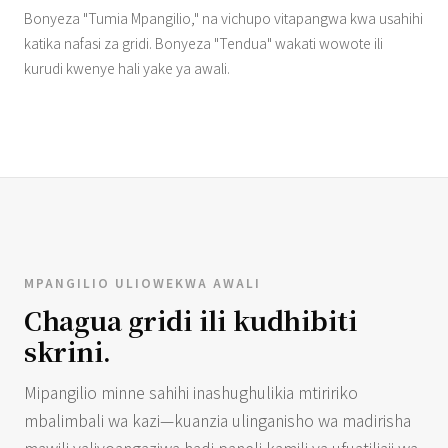
Bonyeza "Tumia Mpangilio," na vichupo vitapangwa kwa usahihi
katika nafasi za gridi. Bonyeza "Tendua" wakati wowote ili
kurudi kwenye hali yake ya awali.
MPANGILIO ULIOWEKWA AWALI
Chagua gridi ili kudhibiti
skrini.
Mipangilio minne sahihi inashughulikia mtiririko
mbalimbali wa kazi—kuanzia ulinganisho wa madirisha