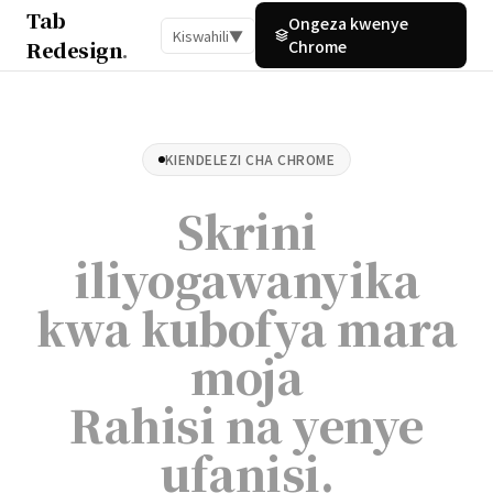
Tab
Ongeza kwenye
Kiswahili
▼
Redesign
.
Chrome
KIENDELEZI CHA CHROME
Skrini
iliyogawanyika
kwa kubofya mara
moja
Rahisi na yenye
ufanisi
.