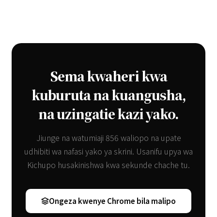
Sema kwaheri kwa
kuburuta na kuangusha,
na uzingatie kazi yako.
Jiunge na watumiaji 856 waliopo na upate
udhibiti wa nafasi yako ya skrini. Usanifu upya wa
Kichupo husakinishwa kwa sekunde chache tu.
Ongeza kwenye Chrome bila malipo