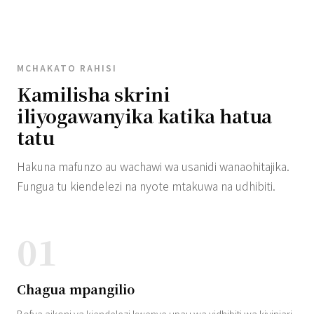
MCHAKATO RAHISI
Kamilisha skrini
iliyogawanyika katika hatua
tatu
Hakuna mafunzo au wachawi wa usanidi wanaohitajika.
Fungua tu kiendelezi na nyote mtakuwa na udhibiti.
01
Chagua mpangilio