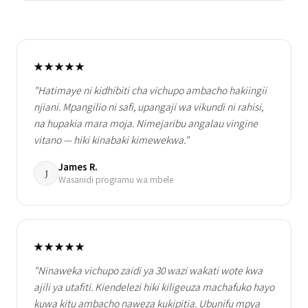
★★★★★
"Hatimaye ni kidhibiti cha vichupo ambacho hakiingii
njiani. Mpangilio ni safi, upangaji wa vikundi ni rahisi,
na hupakia mara moja. Nimejaribu angalau vingine
vitano — hiki kinabaki kimewekwa."
James R.
J
Wasanidi programu wa mbele
★★★★★
"Ninaweka vichupo zaidi ya 30 wazi wakati wote kwa
ajili ya utafiti. Kiendelezi hiki kiligeuza machafuko hayo
kuwa kitu ambacho naweza kukipitia. Ubunifu mpya