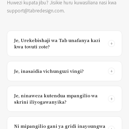
Huwezi kupata jibu? Jisikie huru kuwasiliana nasi kwa
support@tabredesign.com
.
Je, Urekebishaji wa Tab unafanya kazi
kwa tovuti zote?
Je, inasaidia vichunguzi vingi?
Je, ninaweza kutendua mpangilio wa
skrini iliyogawanyika?
Ni mipangilio gani ya gridi inayoungwa