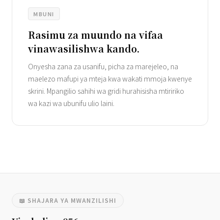
MBUNI
Rasimu za muundo na vifaa
vinawasilishwa kando.
Onyesha zana za usanifu, picha za marejeleo, na
maelezo mafupi ya mteja kwa wakati mmoja kwenye
skrini. Mpangilio sahihi wa gridi hurahisisha mtiririko
wa kazi wa ubunifu ulio laini.
📖 SHAJARA YA MWANZILISHI