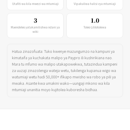
Utafiti wa kila mwezi wa mtumiaji
Vipakuliwa halisi vya mtumiaji
3
1.0
Maendeleo yatakamilishwa ndani ya
Toleo Lililotolewa
wiki
Hatua zinazofuata: Tuko kwenye mazungumzo na kampuni ya
kimataifa ya kuchakata malipo ya Paypro ili kushirikiana nao.
Mara tu mfumo wa malipo utakapowekwa, tutazindua kampeni
za uuzaji zinazolenga wateja wetu, tukilenga kupanua wigo wa
watumiaji wetu hadi 50,000+ ifikapo mwisho wa robo ya pili ya
mwaka. Asante kwa umakini wako—uungaji mkono wa kila
mtumiaji unanitia moyo kujitolea kuboresha bidhaa.