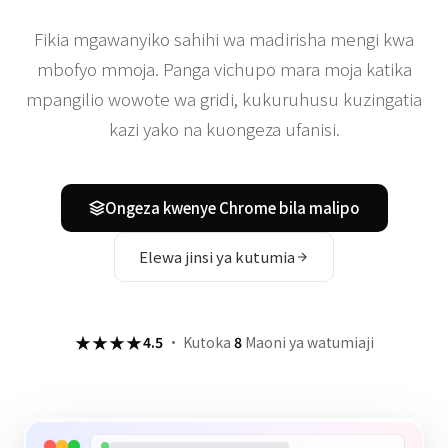
Fikia mgawanyiko sahihi wa madirisha mengi kwa
mbofyo mmoja. Panga vichupo mara moja katika
mpangilio wowote wa gridi, kukuruhusu kuzingatia
kazi yako na kuongeza ufanisi.
Ongeza kwenye Chrome bila malipo
Elewa jinsi ya kutumia
★★★★
4.5
·
Kutoka
8
Maoni ya watumiaji