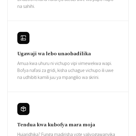
na sahihi.
Ugawaji wa lebo unaobadilika
Amua kwa uhuru ni vichupo vipi vimewekwa wapi.
Bofya nafasi za gridi, kisha uchague vichupo ili uwe
na udhibiti kamili juu ya mpangilio wa skrini.
Tendua kwa kubofya mara moja
Hujaridhika? Funga madirisha yote yaliyogawanyika