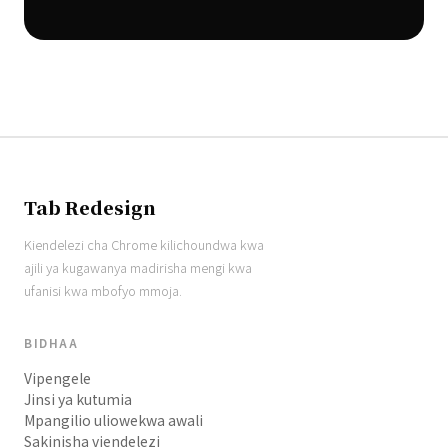
Tab Redesign
Kiendelezi cha Chrome kilichoundwa kwa
ajili ya kugawanya madirisha mengi kwa
ufanisi kwa mbofyo mmoja.
BIDHAA
Vipengele
Jinsi ya kutumia
Mpangilio uliowekwa awali
Sakinisha viendelezi