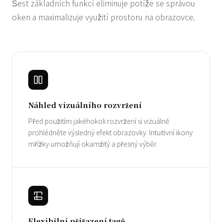
Šest základních funkcí eliminuje potíže se správou
oken a maximalizuje využití prostoru na obrazovce.
Náhled vizuálního rozvržení
Před použitím jakéhokoli rozvržení si vizuálně
prohlédněte výsledný efekt obrazovky. Intuitivní ikony
mřížky umožňují okamžitý a přesný výběr.
Flexibilní přiřazení tagů