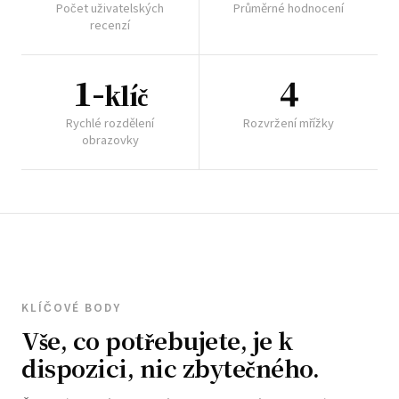
Počet uživatelských
Průměrné hodnocení
recenzí
1-
4
klíč
Rychlé rozdělení
Rozvržení mřížky
obrazovky
KLÍČOVÉ BODY
Vše, co potřebujete, je k
dispozici, nic zbytečného.