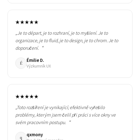
★★★★★
„Je to départ, je to rozhraní, je to myšlení. Je to
organizace, je to fluid, je to design, je to chrom. Je to
doporučení.“
Émilie D.
É
Výzkumník UX
★★★★★
„Toto rozšíření je vynikající; efektivně vyřešilo
problémy, kterým jsem čelil při práci s více okny ve
svém pracovním postupu.“
qxmony
q