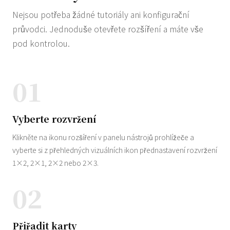
Nejsou potřeba žádné tutoriály ani konfigurační
průvodci. Jednoduše otevřete rozšíření a máte vše
pod kontrolou.
01
Vyberte rozvržení
Klikněte na ikonu rozšíření v panelu nástrojů prohlížeče a
vyberte si z přehledných vizuálních ikon přednastavení rozvržení
1×2, 2×1, 2×2 nebo 2×3.
02
Přiřadit karty