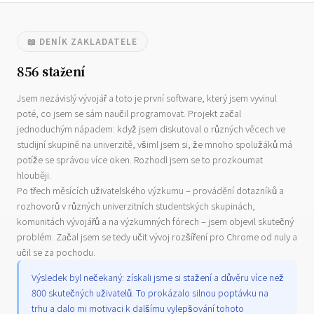
📖 DENÍK ZAKLADATELE
856 stažení
Jsem nezávislý vývojář a toto je první software, který jsem vyvinul
poté, co jsem se sám naučil programovat. Projekt začal
jednoduchým nápadem: když jsem diskutoval o různých věcech ve
studijní skupině na univerzitě, všiml jsem si, že mnoho spolužáků má
potíže se správou více oken. Rozhodl jsem se to prozkoumat
hlouběji.
Po třech měsících uživatelského výzkumu – provádění dotazníků a
rozhovorů v různých univerzitních studentských skupinách,
komunitách vývojářů a na výzkumných fórech – jsem objevil skutečný
problém. Začal jsem se tedy učit vývoj rozšíření pro Chrome od nuly a
učil se za pochodu.
Výsledek byl nečekaný: získali jsme si stažení a důvěru více než
800 skutečných uživatelů. To prokázalo silnou poptávku na
trhu a dalo mi motivaci k dalšímu vylepšování tohoto