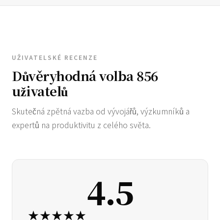
UŽIVATELSKÉ RECENZE
Důvěryhodná volba 856
uživatelů
Skutečná zpětná vazba od vývojářů, výzkumníků a
expertů na produktivitu z celého světa.
4.5
★★★★★