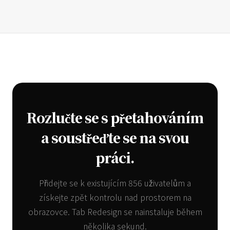
Rozlučte se s přetahováním
a soustřeďte se na svou
práci.
Přidejte se k existujícím 856 uživatelům a
získejte zpět kontrolu nad prostorem na
obrazovce. Tab Redesign se nainstaluje během
několika sekund.