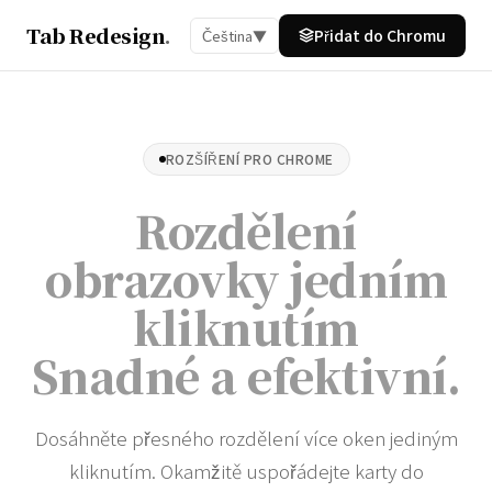
Tab Redesign
.
Přidat do Chromu
Čeština
▼
ROZŠÍŘENÍ PRO CHROME
Rozdělení
obrazovky jedním
kliknutím
Snadné a efektivní
.
Dosáhněte přesného rozdělení více oken jediným
kliknutím. Okamžitě uspořádejte karty do