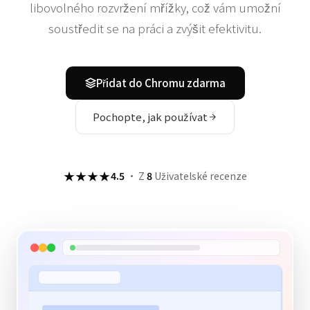
libovolného rozvržení mřížky, což vám umožní
soustředit se na práci a zvýšit efektivitu.
Přidat do Chromu zdarma
Pochopte, jak používat
★★★★
4.5
·
Z
8
Uživatelské recenze