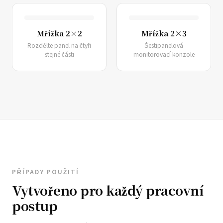
Mřížka 2×2
Mřížka 2×3
Rozdělte panel na čtyři
Šestipanelová
stejné části
monitorovací konzole
PŘÍPADY POUŽITÍ
Vytvořeno pro každý pracovní
postup