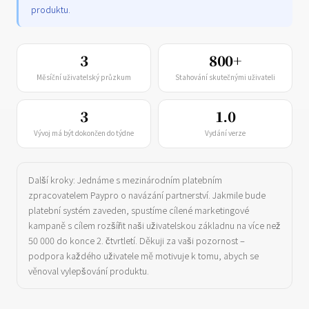
produktu.
3
800+
Měsíční uživatelský průzkum
Stahování skutečnými uživateli
3
1.0
Vývoj má být dokončen do týdne
Vydání verze
Další kroky: Jednáme s mezinárodním platebním
zpracovatelem Paypro o navázání partnerství. Jakmile bude
platební systém zaveden, spustíme cílené marketingové
kampaně s cílem rozšířit naši uživatelskou základnu na více než
50 000 do konce 2. čtvrtletí. Děkuji za vaši pozornost –
podpora každého uživatele mě motivuje k tomu, abych se
věnoval vylepšování produktu.