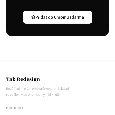
Přidat do Chromu zdarma
Tab Redesign
Rozšíření pro Chrome určené pro efektivní
rozdělení více oken jediným kliknutím.
PRODUKT