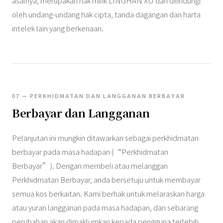
asalnya, merupakan hak milik LINGHAN XU dan dilindungi
oleh undang-undang hak cipta, tanda dagangan dan harta
intelek lain yang berkenaan.
07 — PERKHIDMATAN DAN LANGGANAN BERBAYAR
Berbayar dan Langganan
Pelanjutan ini mungkin ditawarkan sebagai perkhidmatan
berbayar pada masa hadapan (“Perkhidmatan
Berbayar”). Dengan membeli atau melanggan
Perkhidmatan Berbayar, anda bersetuju untuk membayar
semua kos berkaitan. Kami berhak untuk melaraskan harga
atau yuran langganan pada masa hadapan, dan sebarang
perubahan akan dimaklumkan kepada pengguna terlebih