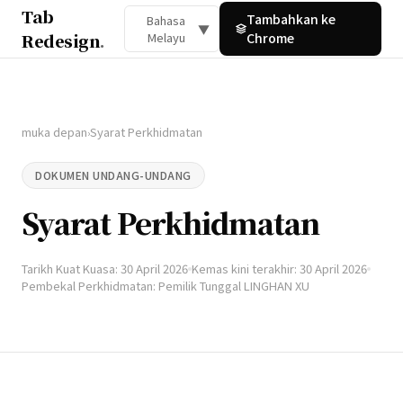
Tab
Tambahkan ke
Bahasa
▼
Redesign
.
Melayu
Chrome
muka depan
Syarat Perkhidmatan
›
DOKUMEN UNDANG-UNDANG
Syarat Perkhidmatan
Tarikh Kuat Kuasa: 30 April 2026
Kemas kini terakhir: 30 April 2026
Pembekal Perkhidmatan: Pemilik Tunggal LINGHAN XU