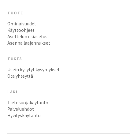
TUOTE
Ominaisuudet
Käyttöohjeet
Asettelun esiasetus
Asenna laajennukset
TUKEA
Usein kysytyt kysymykset
Ota yhteyttä
LAKI
Tietosuojakäytäntö
Palveluehdot
Hyvityskäytäntö