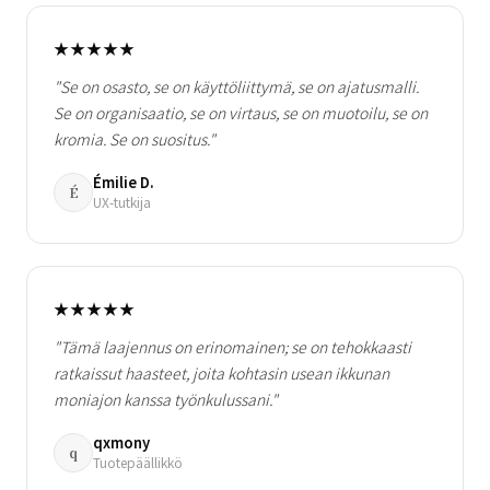
★★★★★
"Se on osasto, se on käyttöliittymä, se on ajatusmalli.
Se on organisaatio, se on virtaus, se on muotoilu, se on
kromia. Se on suositus."
Émilie D.
É
UX-tutkija
★★★★★
"Tämä laajennus on erinomainen; se on tehokkaasti
ratkaissut haasteet, joita kohtasin usean ikkunan
moniajon kanssa työnkulussani."
qxmony
q
Tuotepäällikkö