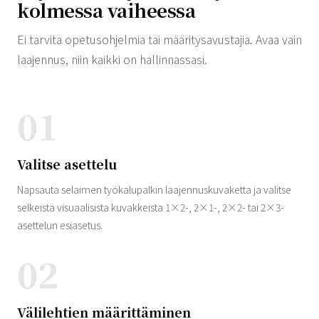
kolmessa vaiheessa
Ei tarvita opetusohjelmia tai määritysavustajia. Avaa vain
laajennus, niin kaikki on hallinnassasi.
01
Valitse asettelu
Napsauta selaimen työkalupalkin laajennuskuvaketta ja valitse
selkeistä visuaalisista kuvakkeista 1×2-, 2×1-, 2×2- tai 2×3-
asettelun esiasetus.
02
Välilehtien määrittäminen