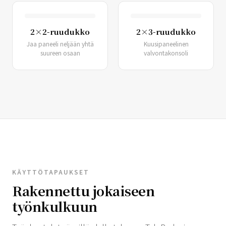
2×2-ruudukko
2×3-ruudukko
Jaa paneeli neljään yhtä
Kuusipaneelinen
suureen osaan
valvontakonsoli
KÄYTTÖTAPAUKSET
Rakennettu jokaiseen
työnkulkuun