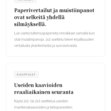
Paperivertailut ja muistiinpanot
ovat selkeitä yhdellä
silmäyksellä.
Lue useita tutkimuspapereita rinnakkain samalla kun
otat muistiinpanoja. 1x2-asettelu tekee kirjallisuuden
vertailusta yksinkertaista ja suoraviivaista.
KAUPPIAAT
Useiden kaavioiden
reaaliaikainen seuranta
Käytä 2x2- tai 2x3-asettelua useiden
markkinakaavioiden ja tietopaneelien