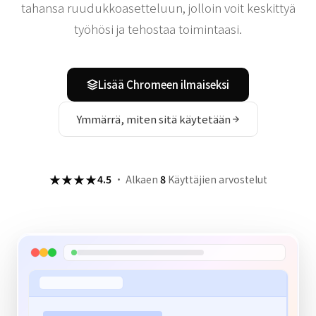
tahansa ruudukkoasetteluun, jolloin voit keskittyä
työhösi ja tehostaa toimintaasi.
Lisää Chromeen ilmaiseksi
Ymmärrä, miten sitä käytetään
★★★★
4.5
·
Alkaen
8
Käyttäjien arvostelut