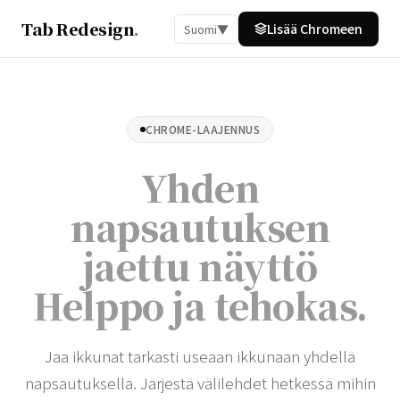
Tab Redesign
.
Lisää Chromeen
Suomi
▼
CHROME-LAAJENNUS
Yhden
napsautuksen
jaettu näyttö
Helppo ja tehokas
.
Jaa ikkunat tarkasti useaan ikkunaan yhdellä
napsautuksella. Järjestä välilehdet hetkessä mihin