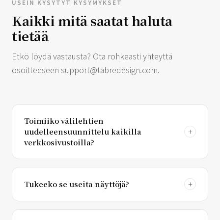
USEIN KYSYTYT KYSYMYKSET
Kaikki mitä saatat haluta
tietää
Etkö löydä vastausta? Ota rohkeasti yhteyttä
osoitteeseen
support@tabredesign.com
.
Toimiiko välilehtien
uudelleensuunnittelu kaikilla
verkkosivustoilla?
Tukeeko se useita näyttöjä?