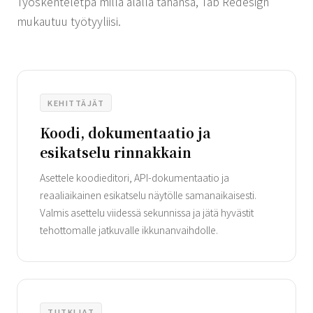
Työskenteletpä millä alalla tahansa, Tab Redesign
mukautuu työtyyliisi.
KEHITTÄJÄT
Koodi, dokumentaatio ja
esikatselu rinnakkain
Asettele koodieditori, API-dokumentaatio ja
reaaliaikainen esikatselu näytölle samanaikaisesti.
Valmis asettelu viidessä sekunnissa ja jätä hyvästit
tehottomalle jatkuvalle ikkunanvaihdolle.
TUTKIJAT