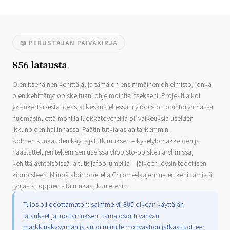
📖 PERUSTAJAN PÄIVÄKIRJA
856 latausta
Olen itsenäinen kehittäjä, ja tämä on ensimmäinen ohjelmisto, jonka
olen kehittänyt opiskeltuani ohjelmointia itsekseni. Projekti alkoi
yksinkertaisesta ideasta: keskustellessani yliopiston opintoryhmässä
huomasin, että monilla luokkatovereilla oli vaikeuksia useiden
ikkunoiden hallinnassa. Päätin tutkia asiaa tarkemmin.
Kolmen kuukauden käyttäjätutkimuksen – kyselylomakkeiden ja
haastattelujen tekemisen useissa yliopisto-opiskelijaryhmissä,
kehittäjäyhteisöissä ja tutkijafoorumeilla – jälkeen löysin todellisen
kipupisteen. Niinpä aloin opetella Chrome-laajennusten kehittämistä
tyhjästä, oppien sitä mukaa, kun etenin.
Tulos oli odottamaton: saimme yli 800 oikean käyttäjän
lataukset ja luottamuksen. Tämä osoitti vahvan
markkinakysynnän ja antoi minulle motivaation jatkaa tuotteen