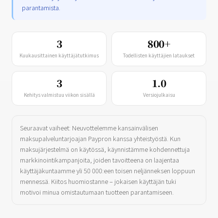
parantamista.
3
800+
Kuukausittainen käyttäjätutkimus
Todellisten käyttäjien lataukset
3
1.0
Kehitys valmistuu viikon sisällä
Versiojulkaisu
Seuraavat vaiheet: Neuvottelemme kansainvälisen
maksupalveluntarjoajan Paypron kanssa yhteistyöstä. Kun
maksujärjestelmä on käytössä, käynnistämme kohdennettuja
markkinointikampanjoita, joiden tavoitteena on laajentaa
käyttäjäkuntaamme yli 50 000:een toisen neljänneksen loppuun
mennessä. Kiitos huomiostanne – jokaisen käyttäjän tuki
motivoi minua omistautumaan tuotteen parantamiseen.