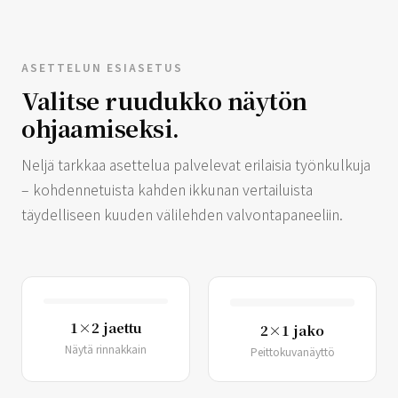
ASETTELUN ESIASETUS
Valitse ruudukko näytön
ohjaamiseksi.
Neljä tarkkaa asettelua palvelevat erilaisia ​​työnkulkuja
– kohdennetuista kahden ikkunan vertailuista
täydelliseen kuuden välilehden valvontapaneeliin.
1×2 jaettu
2×1 jako
Näytä rinnakkain
Peittokuvanäyttö