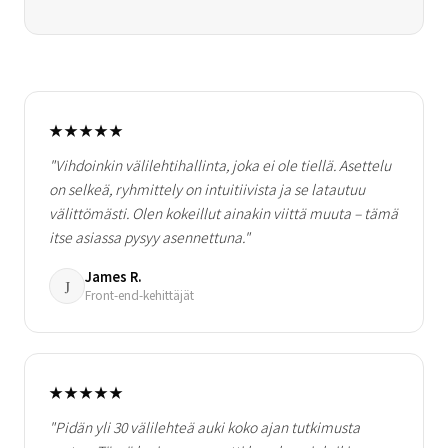
★★★★★
"Vihdoinkin välilehtihallinta, joka ei ole tiellä. Asettelu
on selkeä, ryhmittely on intuitiivista ja se latautuu
välittömästi. Olen kokeillut ainakin viittä muuta – tämä
itse asiassa pysyy asennettuna."
James R.
J
Front-end-kehittäjät
★★★★★
"Pidän yli 30 välilehteä auki koko ajan tutkimusta