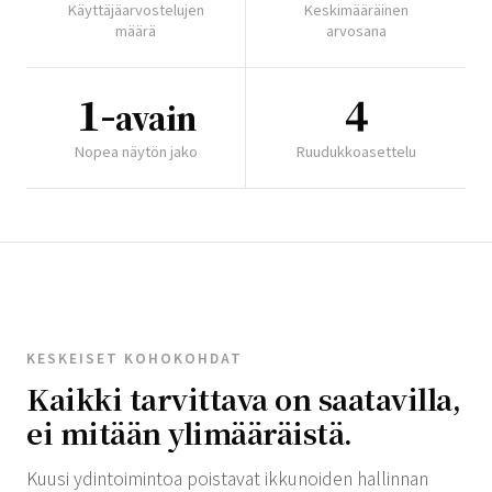
Käyttäjäarvostelujen
Keskimääräinen
määrä
arvosana
1-
4
avain
Nopea näytön jako
Ruudukkoasettelu
KESKEISET KOHOKOHDAT
Kaikki tarvittava on saatavilla,
ei mitään ylimääräistä.
Kuusi ydintoimintoa poistavat ikkunoiden hallinnan