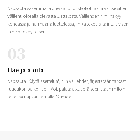
Napsauta vasemmalla olevaa ruudukkokohtaa ja valitse sitten
välilehti oikealla olevasta luettelosta. Välilehden nimi näkyy
kohdassa ja harmaana luettelossa, mikä tekee siitä intuitiivisen
ja helppokäyttöisen.
03
Hae ja aloita
Napsauta "Käytä asettelua", niin välilehdet järjestetään tarkasti
ruudukon paikoilleen. Voit palata alkuperäiseen tilaan milloin
tahansa napsauttamalla "Kumoa".