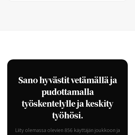
Sano hyvästit vetämällä ja
pudottamalla
työskentelylle ja keskity
työhösi.
Liity olemassa olevien 856 käyttäjän joukkoon ja