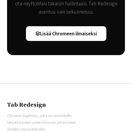
ota näyttötilasi takaisin hallintaasi. Tab Redesign
asentuu vain sekunneissa.
Lisää Chromeen ilmaiseksi
Tab Redesign
Chrome-laajennus, joka on suunniteltu
tehokkaaseen usean ikkunan jakamiseen
yhdellä napsautuksella.