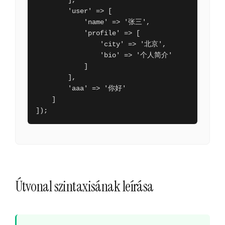
        ],

        'user' => [

            'name' => '张三',

            'profile' => [

                'city' => '北京',

                'bio' => '个人简介'

            ]

        ],

        'aaa' => '你好'

    ]

]);
Útvonal szintaxisának leírása