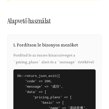
Alapvető használat
1. Fordítson le bizonyos mezőket
Fordítsd le az összes kínai szöveget a
`pricing_plans` alatt és a `message` értékével:
Db::return_json_exit([

    'code' => 200,

    'message' => '成功',

    'data' => [

        'pricing_plans' => [

            'basic' => [

                'name' => '基础套餐',
