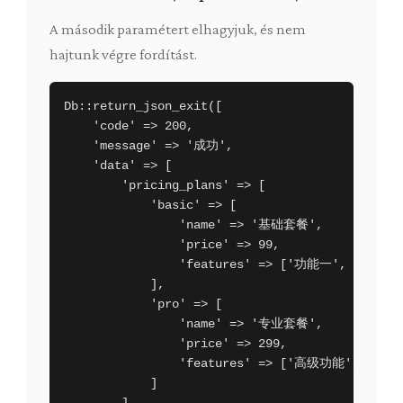
A második paramétert elhagyjuk, és nem
hajtunk végre fordítást.
Db::return_json_exit([

    'code' => 200,

    'message' => '成功',

    'data' => [

        'pricing_plans' => [

            'basic' => [

                'name' => '基础套餐',

                'price' => 99,

                'features' => ['功能一', '功能二'
            ],

            'pro' => [

                'name' => '专业套餐',

                'price' => 299,

                'features' => ['高级功能', '优先
            ]
