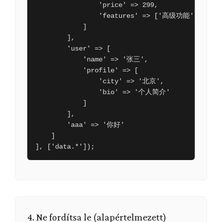
                'price' => 299,

                'features' => ['高级功能', '优先
            ]

        ],

        'user' => [

            'name' => '张三',

            'profile' => [

                'city' => '北京',

                'bio' => '个人简介'

            ]

        ],

        'aaa' => '你好'

    ]

], ['data.*']);
4. Ne fordítsa le (alapértelmezett)