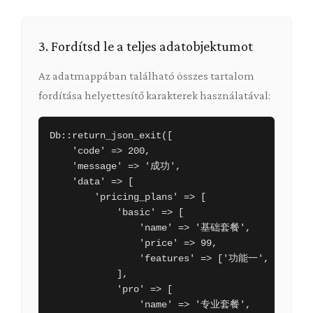
3. Fordítsd le a teljes adatobjektumot
Az adatmappában található összes tartalom
fordítása helyettesítő karakterek használatával:
Db::return_json_exit([

    'code' => 200,

    'message' => '成功',

    'data' => [

        'pricing_plans' => [

            'basic' => [

                'name' => '基础套餐',

                'price' => 99,

                'features' => ['功能一', '功能二'
            ],

            'pro' => [

                'name' => '专业套餐',
