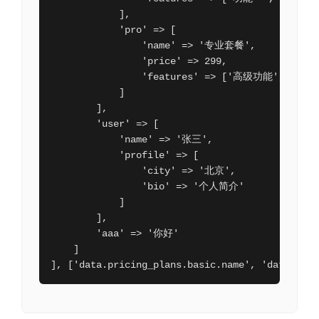
            ],

            'pro' => [

                'name' => '专业套餐',

                'price' => 299,

                'features' => ['高级功能', '优先
            ]

        ],

        'user' => [

            'name' => '张三',

            'profile' => [

                'city' => '北京',

                'bio' => '个人简介'

            ]

        ],

        'aaa' => '你好'

    ]

], ['data.pricing_plans.basic.name', 'data.pric