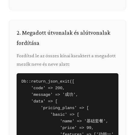
2. Megadott útvonalak és alútvonalak
fordítása
Fordítsd le az összes kínai karaktert a megadott
mezők neve és neve alatt:
Db::return_json_exit([

    'code' => 200,

    'message' => '成功',

    'data' => [

        'pricing_plans' => [

            'basic' => [

                'name' => '基础套餐',

                'price' => 99,

                'features' => ['功能一', '功能二'