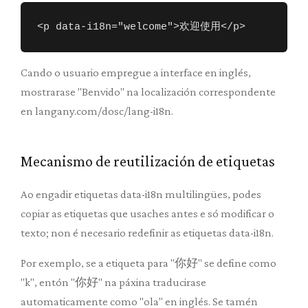
<p data-i18n="welcome">欢迎使用</p>
Cando o usuario empregue a interface en inglés,
mostrarase "Benvido" na localización correspondente
en langany.com/dosc/lang-i18n.
Mecanismo de reutilización de etiquetas
Ao engadir etiquetas data-i18n multilingües, podes
copiar as etiquetas que usaches antes e só modificar o
texto; non é necesario redefinir as etiquetas data-i18n.
Por exemplo, se a etiqueta para "你好" se define como
"k", entón "你好" na páxina traducirase
automaticamente como "ola" en inglés. Se tamén