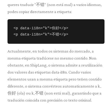
queres traducir "不错" (non está mal) a varios idiomas,
podes copiar directamente a etiqueta:
<p data-i18n="k">你好</p>

<p data-i18n="k">不错</p>
Actualmente, en todos os sistemas do mercado, a
mesma etiqueta tradúcese no mesmo contido. Non
obstante, en ShipLang, o sistema admite a reutilización
dos valores das etiquetas data-i18n. Cando varios
elementos usan a mesma etiqueta pero teñen contido
diferente, o sistema convérteos automaticamente a k_
你好 (ola) ou k_不错 (non está mal), garantindo que a
tradución coincida con precisión co texto orixinal.