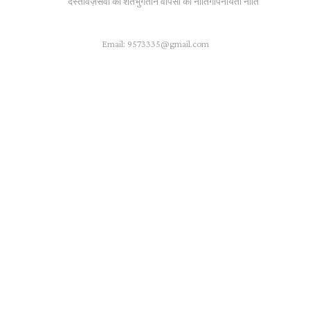
दस्तावेज़
सेवा की शर्तें
भुगतान वापसी की नीति
गोपनीयता नीति
Email:
9573335@gmail.com